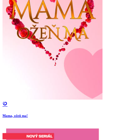
Mama, ožeň ma!