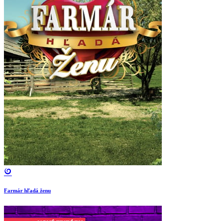
Farmár hľadá ženu