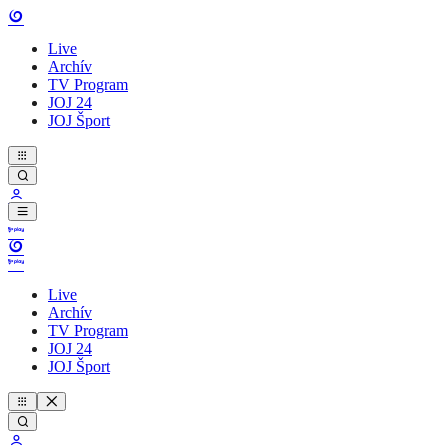
Live
Archív
TV Program
JOJ 24
JOJ Šport
Live
Archív
TV Program
JOJ 24
JOJ Šport