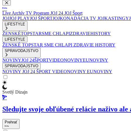
Live
Archív
TV Program
JOJ 24
JOJ Šport
JOJ
JOJ PLAY
JOJ ŠPORT
JOJKO
NADÁCIA TV JOJ
KASTINGY
LIFESTYLE
ŽENSKÉ
TOPSTAR
SME CHLAPI
ZDRAVIE
HISTORY
LIFESTYLE
ŽENSKÉ
TOPSTAR
SME CHLAPI
ZDRAVIE
HISTORY
SPRAVODAJSTVO
NOVINY
JOJ 24
ŠPORT
VIDEONOVINY
EUNOVINY
SPRAVODAJSTVO
NOVINY
JOJ 24
ŠPORT
VIDEONOVINY
EUNOVINY
Svetlý Dizajn
Sledujte svoje obľúbené relácie naživo ale 
Prehrať