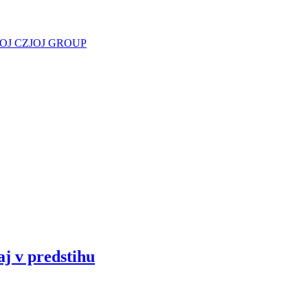
JOJ CZ
JOJ GROUP
aj v predstihu