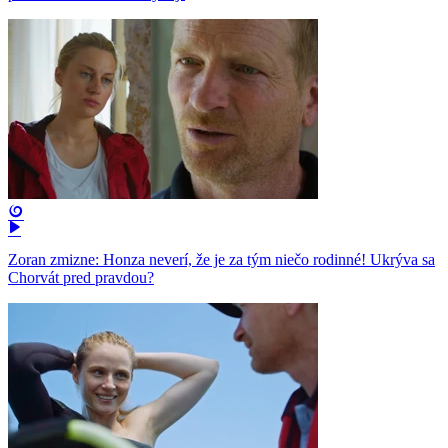
Zoran zmizne: Honza neverí, že je za tým niečo rodinné! Ukrýva sa
Chorvát pred pravdou?