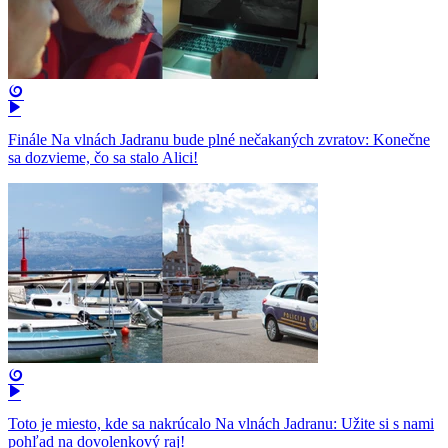
Finále Na vlnách Jadranu bude plné nečakaných zvratov: Konečne
sa dozvieme, čo sa stalo Alici!
Toto je miesto, kde sa nakrúcalo Na vlnách Jadranu: Užite si s nami
pohľad na dovolenkový raj!