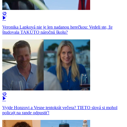
Veronika Lapková nie je len nadanou herečkou: Vedeli ste, že
študovala TAKÚTO náročnú školu?
Vyjde Honzovi a Vesne tentokrát večera? TIETO slová si mohol
policajt na rande odpustiť!