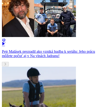
Petr Malásek prezradil ako vzniká hudba k seriálu: Jeho prácu
môžete počuť aj v Na vlnách Jadranu!