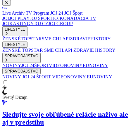
Live
Archív
TV Program
JOJ 24
JOJ Šport
JOJ
JOJ PLAY
JOJ ŠPORT
JOJKO
NADÁCIA TV
JOJ
KASTINGY
JOJ CZ
JOJ GROUP
LIFESTYLE
ŽENSKÉ
TOPSTAR
SME CHLAPI
ZDRAVIE
HISTORY
LIFESTYLE
ŽENSKÉ
TOPSTAR
SME CHLAPI
ZDRAVIE
HISTORY
SPRAVODAJSTVO
NOVINY
JOJ 24
ŠPORT
VIDEONOVINY
EUNOVINY
SPRAVODAJSTVO
NOVINY
JOJ 24
ŠPORT
VIDEONOVINY
EUNOVINY
Svetlý Dizajn
Sledujte svoje obľúbené relácie naživo ale
aj v predstihu