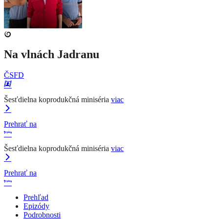
Na vlnách Jadranu
ČSFD
Šesťdielna koprodukčná miniséria
viac
Prehrať na
Šesťdielna koprodukčná miniséria
viac
Prehrať na
Prehľad
Epizódy
Podrobnosti