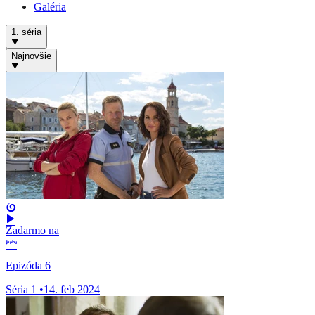
Galéria
1. séria
Najnovšie
Zadarmo na
Epizóda 6
Séria 1
•
14. feb 2024