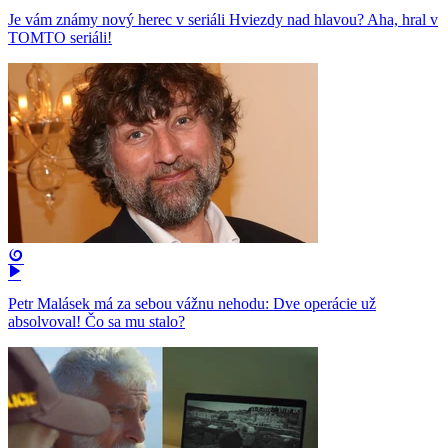
Je vám známy nový herec v seriáli Hviezdy nad hlavou? Aha, hral v
TOMTO seriáli!
Petr Malásek má za sebou vážnu nehodu: Dve operácie už
absolvoval! Čo sa mu stalo?