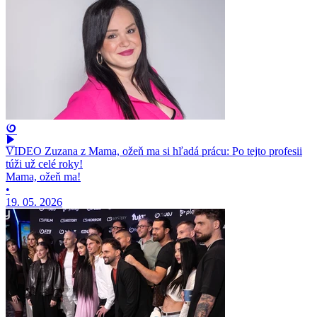
VIDEO Zuzana z Mama, ožeň ma si hľadá prácu: Po tejto profesii
túži už celé roky!
Mama, ožeň ma!
•
19. 05. 2026