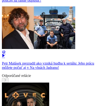
policajt na rande odpustiť!
Petr Malásek prezradil ako vzniká hudba k seriálu: Jeho prácu
môžete počuť aj v Na vlnách Jadranu!
Odporúčané relácie