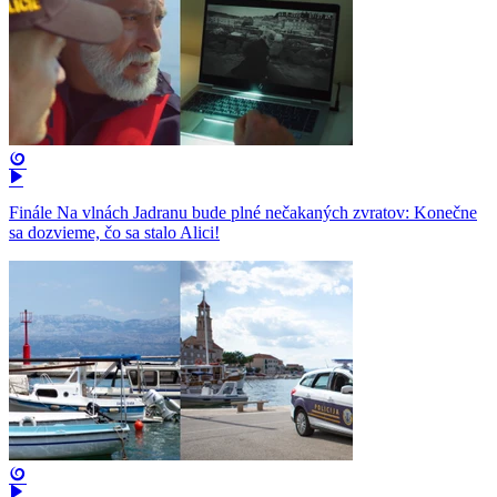
Finále Na vlnách Jadranu bude plné nečakaných zvratov: Konečne
sa dozvieme, čo sa stalo Alici!