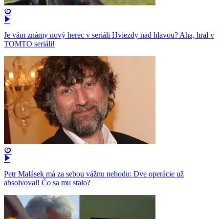
Je vám známy nový herec v seriáli Hviezdy nad hlavou? Aha, hral v
TOMTO seriáli!
Petr Malásek má za sebou vážnu nehodu: Dve operácie už
absolvoval! Čo sa mu stalo?