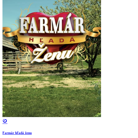
Farmár hľadá ženu