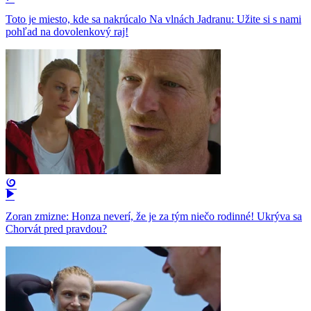
Toto je miesto, kde sa nakrúcalo Na vlnách Jadranu: Užite si s nami
pohľad na dovolenkový raj!
Zoran zmizne: Honza neverí, že je za tým niečo rodinné! Ukrýva sa
Chorvát pred pravdou?