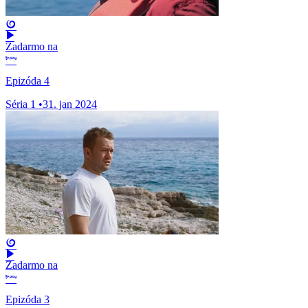
Zadarmo na
Epizóda 4
Séria 1
•
31. jan 2024
Zadarmo na
Epizóda 3