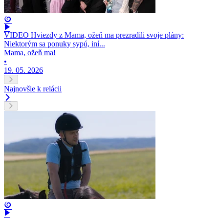
VIDEO Hviezdy z Mama, ožeň ma prezradili svoje plány:
Niektorým sa ponuky sypú, iní...
Mama, ožeň ma!
•
19. 05. 2026
Najnovšie k relácii