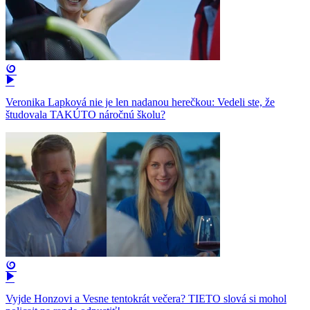
Veronika Lapková nie je len nadanou herečkou: Vedeli ste, že
študovala TAKÚTO náročnú školu?
Vyjde Honzovi a Vesne tentokrát večera? TIETO slová si mohol