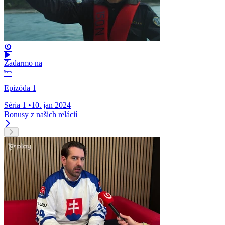
Zadarmo na
Epizóda 1
Séria 1
•
10. jan 2024
Bonusy z našich relácií