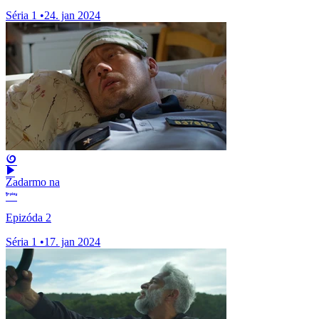
Séria 1
•
24. jan 2024
Zadarmo na
Epizóda 2
Séria 1
•
17. jan 2024