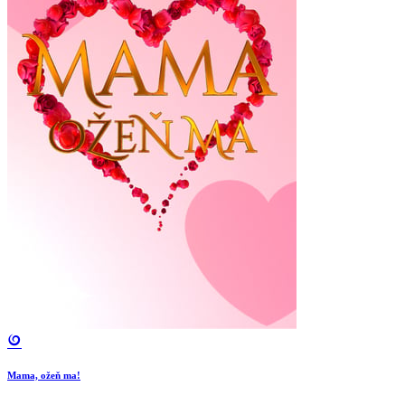
Mama, ožeň ma!