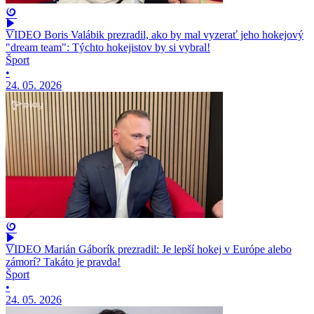
VIDEO Boris Valábik prezradil, ako by mal vyzerať jeho hokejový
"dream team": Týchto hokejistov by si vybral!
Šport
•
24. 05. 2026
VIDEO Marián Gáborík prezradil: Je lepší hokej v Európe alebo
zámorí? Takáto je pravda!
Šport
•
24. 05. 2026