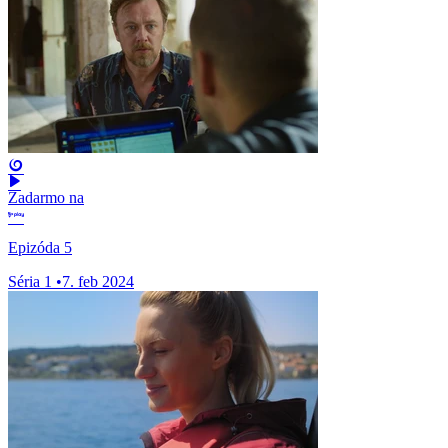
Zadarmo na
Epizóda 5
Séria 1
•
7. feb 2024