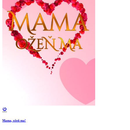
Mama, ožeň ma!