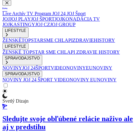
Live
Archív
TV Program
JOJ 24
JOJ Šport
JOJ
JOJ PLAY
JOJ ŠPORT
JOJKO
NADÁCIA TV
JOJ
KASTINGY
JOJ CZ
JOJ GROUP
LIFESTYLE
ŽENSKÉ
TOPSTAR
SME CHLAPI
ZDRAVIE
HISTORY
LIFESTYLE
ŽENSKÉ
TOPSTAR
SME CHLAPI
ZDRAVIE
HISTORY
SPRAVODAJSTVO
NOVINY
JOJ 24
ŠPORT
VIDEONOVINY
EUNOVINY
SPRAVODAJSTVO
NOVINY
JOJ 24
ŠPORT
VIDEONOVINY
EUNOVINY
Svetlý Dizajn
Sledujte svoje obľúbené relácie naživo ale
aj v predstihu