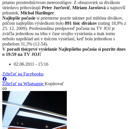
priamo prostredníctvom meteorológov. Z obrazoviek sa divákom
striedavo prihovárajú
Peter Jurčovič
,
Miriam Jarošová
a najnovší
prírastok,
Michal Hazlinger
.
Najlepšie počasie
si priemerne pozrie takmer pol milióna divákov,
pričom najlepším výsledkom bolo
891 tisíc divákov
(rating 18,9% z
25. 12. 2009). Profesionálna predpoveď počasia na TV JOJ je
zväčša jednotkou na trhu v čase svojho vysielania a inak tomu
nebolo napríklad ani v tisícom vysielaní, keď bola jednotkou s
podielom 31,3% (12-54).
V poradí tisícprvé vysielanie Najlepšieho počasia si pozrite dnes
o 19:59 na TV JOJ!
02.06.2011 - 15:16
Zdieľať na Facebooku
Zdieľať na Whatsappe
Kopírovať