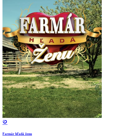
Farmár hľadá ženu