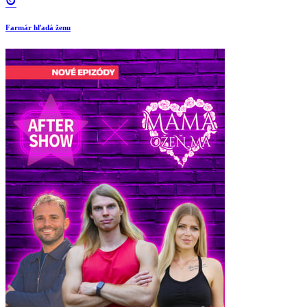
Farmár hľadá ženu