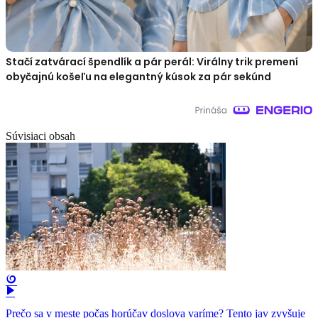
Stačí zatvárací špendlík a pár perál: Virálny trik premení
obyčajnú košeľu na elegantný kúsok za pár sekúnd
Súvisiaci obsah
Prečo sa v meste počas horúčav doslova varíme? Tento jav zvyšuje