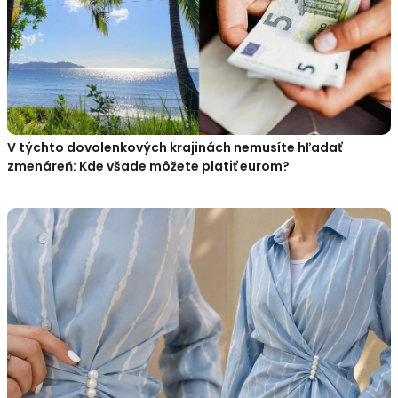
V týchto dovolenkových krajinách nemusíte hľadať
zmenáreň: Kde všade môžete platiť eurom?