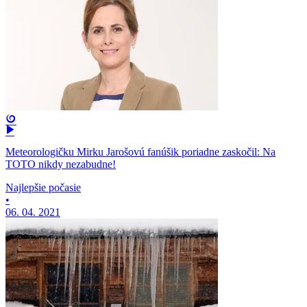
Meteorologičku Mirku Jarošovú fanúšik poriadne zaskočil: Na
TOTO nikdy nezabudne!
Najlepšie počasie
•
06. 04. 2021