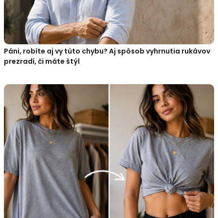
Páni, robíte aj vy túto chybu? Aj spôsob vyhrnutia rukávov
prezradí, či máte štýl