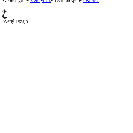
Webdesign by
Kennymax
•
Technology by
eFabrica
Svetlý Dizajn