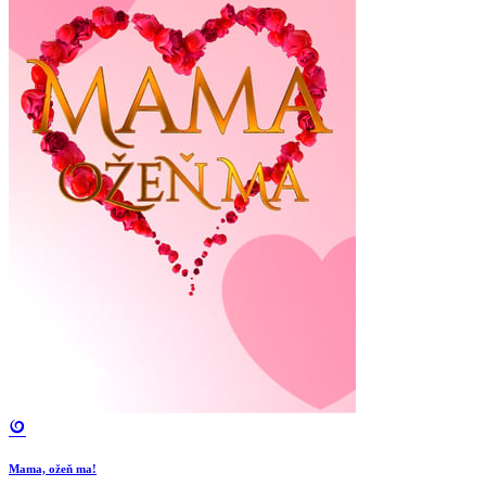
Mama, ožeň ma!