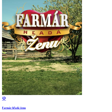
Farmár hľadá ženu