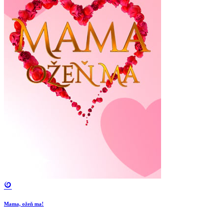
Mama, ožeň ma!