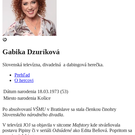
Gabika Dzuríková
Slovenská televízna, divadelná a dabingová herečka.
Prehľad
O hercovi
Dátum narodenia
18.03.1973 (53)
Miesto narodenia
Košice
Po absolvovaní
VŠMU
v Bratislave sa stala členkou činohry
Slovenského národného divadla
.
V televízii JOJ sa objavila
v sitcome
Mafstory
kde stvárňovala
postavu Pipiny či
v seriáli
Odsúdené
ako Edita Beňová.
Popritom sa