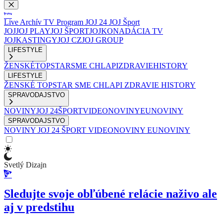
Live
Archív
TV Program
JOJ 24
JOJ Šport
JOJ
JOJ PLAY
JOJ ŠPORT
JOJKO
NADÁCIA TV
JOJ
KASTINGY
JOJ CZ
JOJ GROUP
LIFESTYLE
ŽENSKÉ
TOPSTAR
SME CHLAPI
ZDRAVIE
HISTORY
LIFESTYLE
ŽENSKÉ
TOPSTAR
SME CHLAPI
ZDRAVIE
HISTORY
SPRAVODAJSTVO
NOVINY
JOJ 24
ŠPORT
VIDEONOVINY
EUNOVINY
SPRAVODAJSTVO
NOVINY
JOJ 24
ŠPORT
VIDEONOVINY
EUNOVINY
Svetlý Dizajn
Sledujte svoje obľúbené relácie naživo ale
aj v predstihu