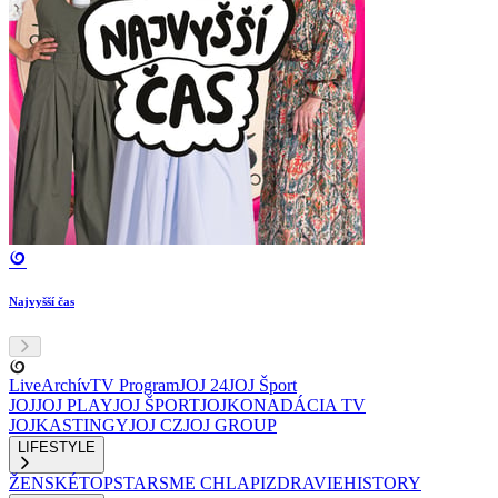
Najvyšší čas
Live
Archív
TV Program
JOJ 24
JOJ Šport
JOJ
JOJ PLAY
JOJ ŠPORT
JOJKO
NADÁCIA TV
JOJ
KASTINGY
JOJ CZ
JOJ GROUP
LIFESTYLE
ŽENSKÉ
TOPSTAR
SME CHLAPI
ZDRAVIE
HISTORY