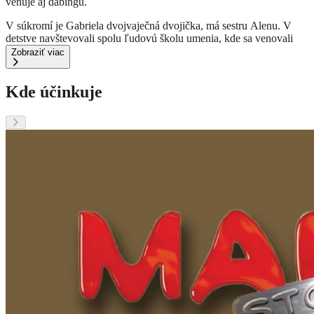
venuje aj dabingu.
V súkromí je Gabriela dvojvaječná dvojička, má sestru Alenu.
V
detstve navštevovali spolu ľudovú školu umenia, kde sa venovali
herectvu a hudbe.
Zobraziť viac
V roku 2014 utrpela vážny úraz pri páde z bicykla, pričom si
roztrieštila tvár.
Našťastie sa jej podarilo vyhnúť vážnejším
Kde účinkuje
následkom a po čase sa vrátila k svojej hereckej kariére.
Krátke bio (do 150 znakov):