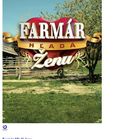
Farmár hľadá ženu