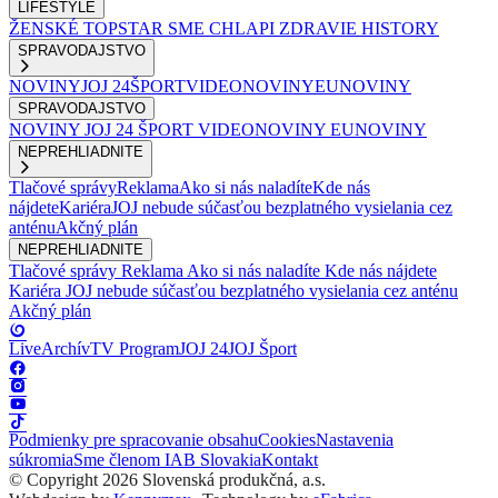
LIFESTYLE
ŽENSKÉ
TOPSTAR
SME CHLAPI
ZDRAVIE
HISTORY
SPRAVODAJSTVO
NOVINY
JOJ 24
ŠPORT
VIDEONOVINY
EUNOVINY
SPRAVODAJSTVO
NOVINY
JOJ 24
ŠPORT
VIDEONOVINY
EUNOVINY
NEPREHLIADNITE
Tlačové správy
Reklama
Ako si nás naladíte
Kde nás
nájdete
Kariéra
JOJ nebude súčasťou bezplatného vysielania cez
anténu
Akčný plán
NEPREHLIADNITE
Tlačové správy
Reklama
Ako si nás naladíte
Kde nás nájdete
Kariéra
JOJ nebude súčasťou bezplatného vysielania cez anténu
Akčný plán
Live
Archív
TV Program
JOJ 24
JOJ Šport
Podmienky pre spracovanie obsahu
Cookies
Nastavenia
súkromia
Sme členom IAB Slovakia
Kontakt
© Copyright 2026 Slovenská produkčná, a.s.