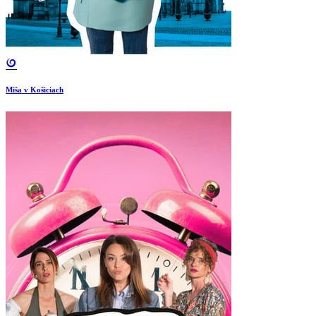
Miša v Košiciach