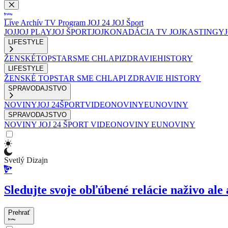
Live
Archív
TV Program
JOJ 24
JOJ Šport
JOJ
JOJ PLAY
JOJ ŠPORT
JOJKO
NADÁCIA TV JOJ
KASTINGY
LIFESTYLE
ŽENSKÉ
TOPSTAR
SME CHLAPI
ZDRAVIE
HISTORY
LIFESTYLE
ŽENSKÉ
TOPSTAR
SME CHLAPI
ZDRAVIE
HISTORY
SPRAVODAJSTVO
NOVINY
JOJ 24
ŠPORT
VIDEONOVINY
EUNOVINY
SPRAVODAJSTVO
NOVINY
JOJ 24
ŠPORT
VIDEONOVINY
EUNOVINY
Svetlý Dizajn
Sledujte svoje obľúbené relácie naživo ale 
Prehrať