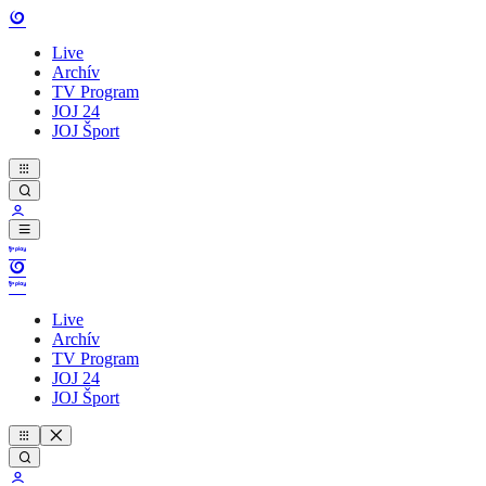
Live
Archív
TV Program
JOJ 24
JOJ Šport
Live
Archív
TV Program
JOJ 24
JOJ Šport