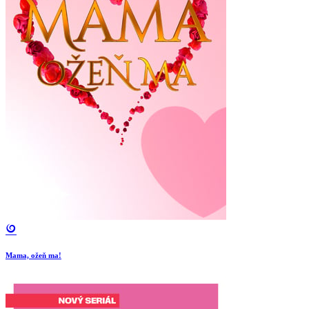
Mama, ožeň ma!