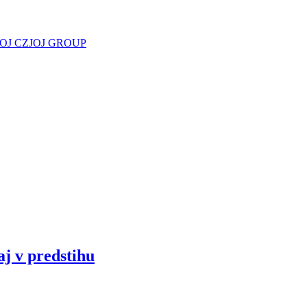
JOJ CZ
JOJ GROUP
aj v predstihu