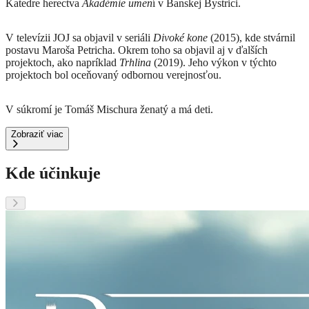
Katedre herectva
Akadémie umen
í v Banskej Bystrici.
V televízii JOJ sa objavil v seriáli
Divoké kone
(2015), kde stvárnil
postavu Maroša Petricha.
Okrem toho sa objavil aj v ďalších
projektoch, ako napríklad
Trhlina
(2019).
Jeho výkon v týchto
projektoch bol oceňovaný odbornou verejnosťou.
V súkromí je Tomáš Mischura ženatý a má deti.
Zobraziť viac
Kde účinkuje