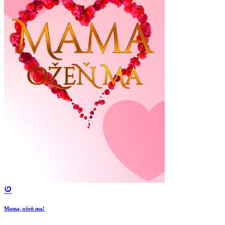
Mama, ožeň ma!