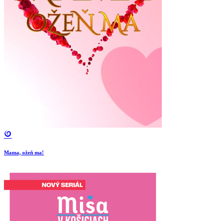
Mama, ožeň ma!