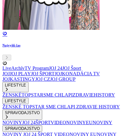
Najvyšší čas
Live
Archív
TV Program
JOJ 24
JOJ Šport
JOJ
JOJ PLAY
JOJ ŠPORT
JOJKO
NADÁCIA TV
JOJ
KASTINGY
JOJ CZ
JOJ GROUP
LIFESTYLE
ŽENSKÉ
TOPSTAR
SME CHLAPI
ZDRAVIE
HISTORY
LIFESTYLE
ŽENSKÉ
TOPSTAR
SME CHLAPI
ZDRAVIE
HISTORY
SPRAVODAJSTVO
NOVINY
JOJ 24
ŠPORT
VIDEONOVINY
EUNOVINY
SPRAVODAJSTVO
NOVINY
JOJ 24
ŠPORT
VIDEONOVINY
EUNOVINY