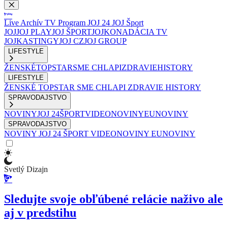
Live
Archív
TV Program
JOJ 24
JOJ Šport
JOJ
JOJ PLAY
JOJ ŠPORT
JOJKO
NADÁCIA TV
JOJ
KASTINGY
JOJ CZ
JOJ GROUP
LIFESTYLE
ŽENSKÉ
TOPSTAR
SME CHLAPI
ZDRAVIE
HISTORY
LIFESTYLE
ŽENSKÉ
TOPSTAR
SME CHLAPI
ZDRAVIE
HISTORY
SPRAVODAJSTVO
NOVINY
JOJ 24
ŠPORT
VIDEONOVINY
EUNOVINY
SPRAVODAJSTVO
NOVINY
JOJ 24
ŠPORT
VIDEONOVINY
EUNOVINY
Svetlý Dizajn
Sledujte svoje obľúbené relácie naživo ale
aj v predstihu