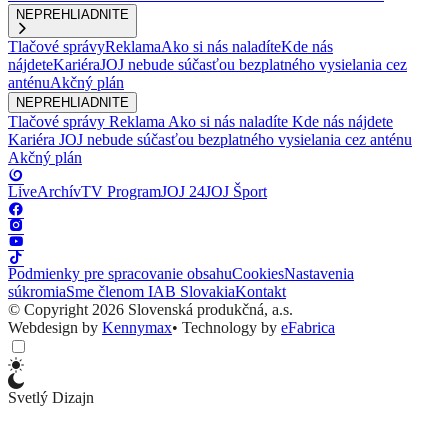
NEPREHLIADNITE
Tlačové správy
Reklama
Ako si nás naladíte
Kde nás
nájdete
Kariéra
JOJ nebude súčasťou bezplatného vysielania cez
anténu
Akčný plán
NEPREHLIADNITE
Tlačové správy
Reklama
Ako si nás naladíte
Kde nás nájdete
Kariéra
JOJ nebude súčasťou bezplatného vysielania cez anténu
Akčný plán
Live
Archív
TV Program
JOJ 24
JOJ Šport
Podmienky pre spracovanie obsahu
Cookies
Nastavenia
súkromia
Sme členom IAB Slovakia
Kontakt
© Copyright 2026 Slovenská produkčná, a.s.
Webdesign by
Kennymax
•
Technology by
eFabrica
Svetlý Dizajn