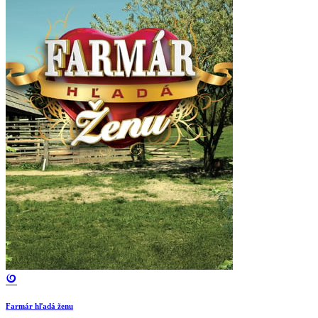
Farmár hľadá ženu