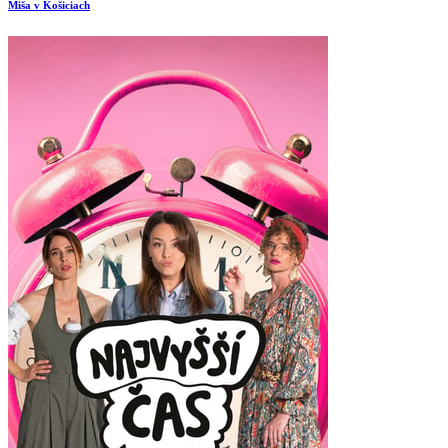
Miša v Košiciach