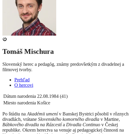
Tomáš Mischura
Slovenský herec a pedagóg, známy predovšetkým z divadelnej a
filmovej tvorby.
Prehľad
O hercovi
Dátum narodenia
22.08.1984 (41)
Miesto narodenia
Košice
Po štúdiu na
Akadémii umení
v Banskej Bystrici pôsobil v rôznych
divadlách, vrátane
Slovenského komorného divadla
v Martine,
Bábkového divadla na Rázcestí
a
Divadla Continuo
v Českej
republike.
Okrem herectva sa venuje aj pedagogickej činnosti na