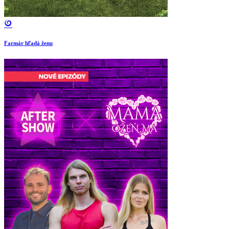
Farmár hľadá ženu