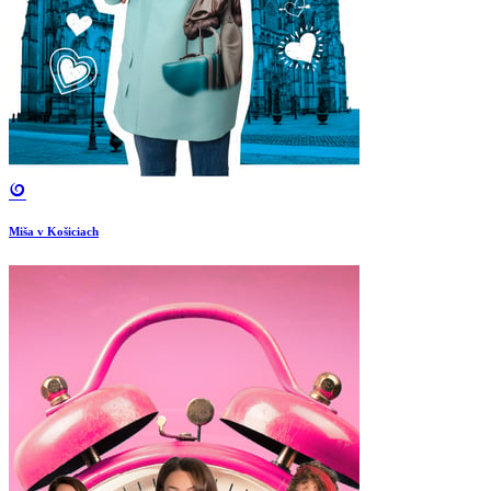
Miša v Košiciach