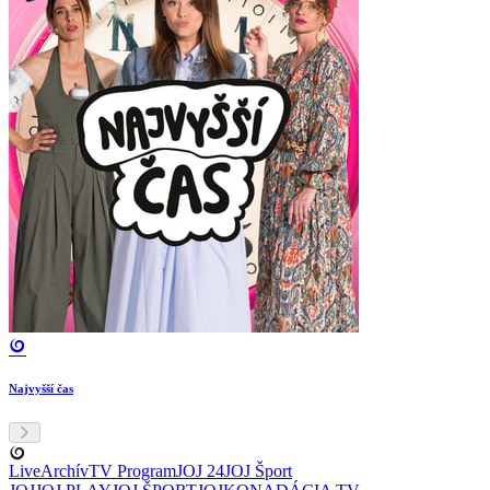
Najvyšší čas
Live
Archív
TV Program
JOJ 24
JOJ Šport