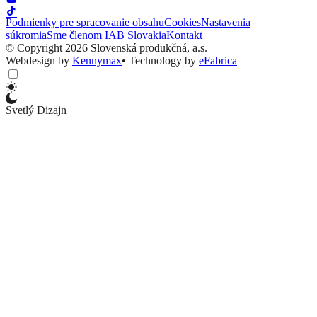
Podmienky pre spracovanie obsahu
Cookies
Nastavenia
súkromia
Sme členom IAB Slovakia
Kontakt
© Copyright 2026 Slovenská produkčná, a.s.
Webdesign by
Kennymax
•
Technology by
eFabrica
Svetlý Dizajn