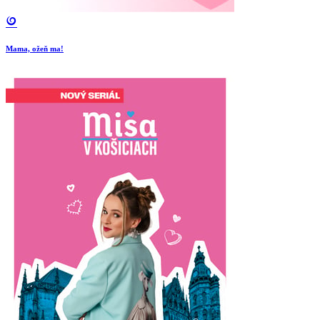
Mama, ožeň ma!