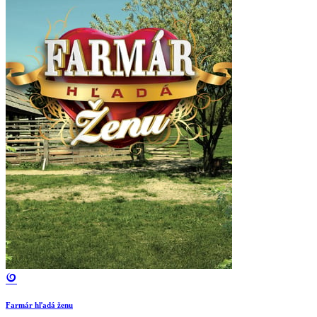
Farmár hľadá ženu