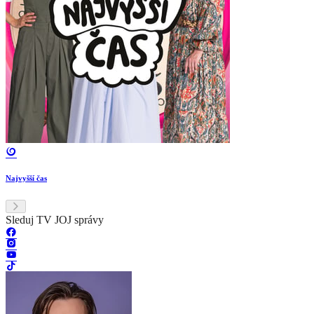
Najvyšší čas
Sleduj TV JOJ správy