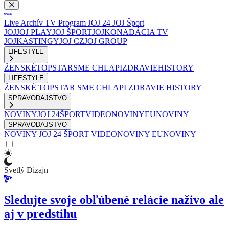
Live
Archív
TV Program
JOJ 24
JOJ Šport
JOJ
JOJ PLAY
JOJ ŠPORT
JOJKO
NADÁCIA TV
JOJ
KASTINGY
JOJ CZ
JOJ GROUP
LIFESTYLE
ŽENSKÉ
TOPSTAR
SME CHLAPI
ZDRAVIE
HISTORY
LIFESTYLE
ŽENSKÉ
TOPSTAR
SME CHLAPI
ZDRAVIE
HISTORY
SPRAVODAJSTVO
NOVINY
JOJ 24
ŠPORT
VIDEONOVINY
EUNOVINY
SPRAVODAJSTVO
NOVINY
JOJ 24
ŠPORT
VIDEONOVINY
EUNOVINY
Svetlý Dizajn
Sledujte svoje obľúbené relácie naživo ale
aj v predstihu