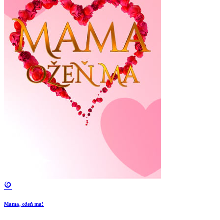
Mama, ožeň ma!