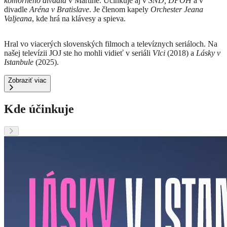
komorného divadla
v Martine. Účinkuje aj v
SND, DPOH
a v
divadle
Aréna v Bratislave
. Je členom kapely
Orchester Jeana
Valjeana
, kde hrá na klávesy a spieva.
Hral vo viacerých slovenských filmoch a televíznych seriáloch. Na
našej televízii JOJ ste ho mohli vidieť v seriáli
Vlci
(2018) a
Lásky v
Istanbule
(2025).
Zobraziť viac
Kde účinkuje