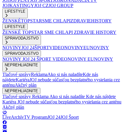
JOJ
JOJ PLAY
JOJ ŠPORT
JOJKO
NADÁCIA TV
JOJ
KASTINGY
JOJ CZ
JOJ GROUP
LIFESTYLE
ŽENSKÉ
TOPSTAR
SME CHLAPI
ZDRAVIE
HISTORY
LIFESTYLE
ŽENSKÉ
TOPSTAR
SME CHLAPI
ZDRAVIE
HISTORY
SPRAVODAJSTVO
NOVINY
JOJ 24
ŠPORT
VIDEONOVINY
EUNOVINY
SPRAVODAJSTVO
NOVINY
JOJ 24
ŠPORT
VIDEONOVINY
EUNOVINY
NEPREHLIADNITE
Tlačové správy
Reklama
Ako si nás naladíte
Kde nás
nájdete
Kariéra
JOJ nebude súčasťou bezplatného vysielania cez
anténu
Akčný plán
NEPREHLIADNITE
Tlačové správy
Reklama
Ako si nás naladíte
Kde nás nájdete
Kariéra
JOJ nebude súčasťou bezplatného vysielania cez anténu
Akčný plán
Live
Archív
TV Program
JOJ 24
JOJ Šport