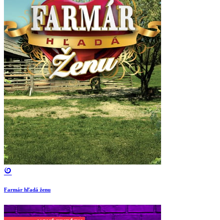
Farmár hľadá ženu