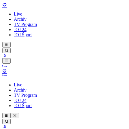
Live
Archív
TV Program
JOJ 24
JOJ Šport
Live
Archív
TV Program
JOJ 24
JOJ Šport