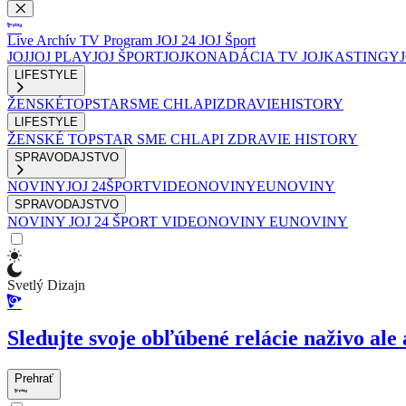
Live
Archív
TV Program
JOJ 24
JOJ Šport
JOJ
JOJ PLAY
JOJ ŠPORT
JOJKO
NADÁCIA TV JOJ
KASTINGY
LIFESTYLE
ŽENSKÉ
TOPSTAR
SME CHLAPI
ZDRAVIE
HISTORY
LIFESTYLE
ŽENSKÉ
TOPSTAR
SME CHLAPI
ZDRAVIE
HISTORY
SPRAVODAJSTVO
NOVINY
JOJ 24
ŠPORT
VIDEONOVINY
EUNOVINY
SPRAVODAJSTVO
NOVINY
JOJ 24
ŠPORT
VIDEONOVINY
EUNOVINY
Svetlý Dizajn
Sledujte svoje obľúbené relácie naživo ale 
Prehrať