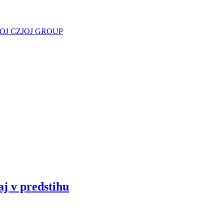
JOJ CZ
JOJ GROUP
aj v predstihu