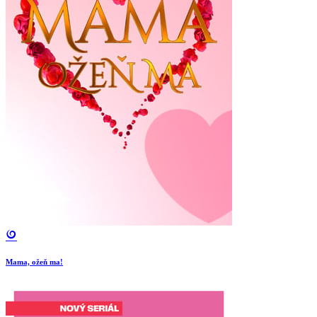
Mama, ožeň ma!