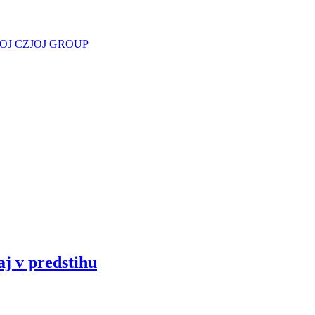
JOJ CZ
JOJ GROUP
aj v predstihu