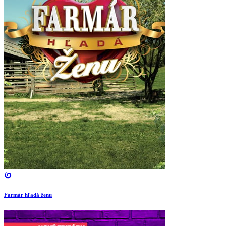
Farmár hľadá ženu