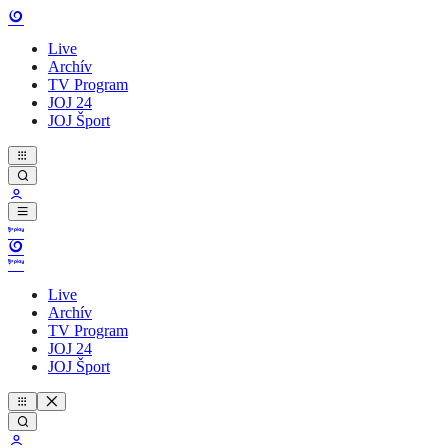
Live
Archív
TV Program
JOJ 24
JOJ Šport
Live
Archív
TV Program
JOJ 24
JOJ Šport