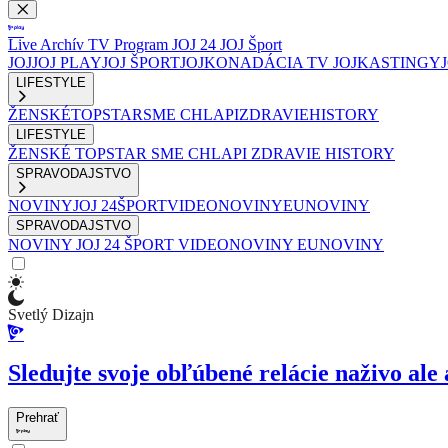
Live
Archív
TV Program
JOJ 24
JOJ Šport
JOJ
JOJ PLAY
JOJ ŠPORT
JOJKO
NADÁCIA TV JOJ
KASTINGY
LIFESTYLE
ŽENSKÉ
TOPSTAR
SME CHLAPI
ZDRAVIE
HISTORY
LIFESTYLE
ŽENSKÉ
TOPSTAR
SME CHLAPI
ZDRAVIE
HISTORY
SPRAVODAJSTVO
NOVINY
JOJ 24
ŠPORT
VIDEONOVINY
EUNOVINY
SPRAVODAJSTVO
NOVINY
JOJ 24
ŠPORT
VIDEONOVINY
EUNOVINY
Svetlý Dizajn
Sledujte svoje obľúbené relácie naživo ale 
Prehrať