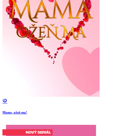
Mama, ožeň ma!