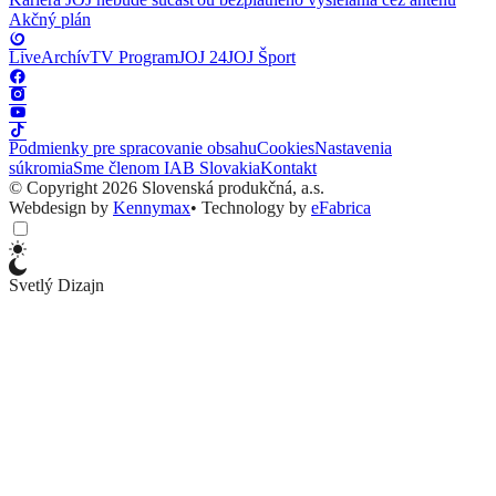
Akčný plán
Live
Archív
TV Program
JOJ 24
JOJ Šport
Podmienky pre spracovanie obsahu
Cookies
Nastavenia
súkromia
Sme členom IAB Slovakia
Kontakt
© Copyright 2026 Slovenská produkčná, a.s.
Webdesign by
Kennymax
•
Technology by
eFabrica
Svetlý Dizajn