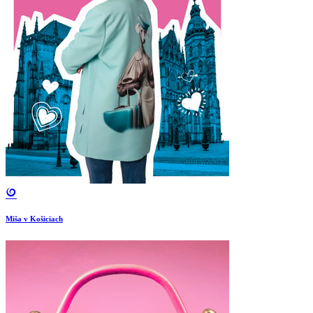
Miša v Košiciach