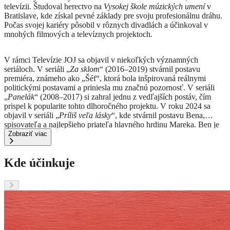
televízii.
Študoval herectvo na
Vysokej škole múzických umení
v
Bratislave, kde získal pevné základy pre svoju profesionálnu dráhu.
Počas svojej kariéry pôsobil v rôznych divadlách a účinkoval v
mnohých filmových a televíznych projektoch.
V rámci Televízie JOJ sa objavil v niekoľkých významných
seriáloch.
V seriáli „
Za sklom
“ (2016–2019) stvárnil postavu
premiéra, známeho ako „Šéf“, ktorá bola inšpirovaná reálnymi
politickými postavami a priniesla mu značnú pozornosť.
V seriáli
„
Panelák
“ (2008–2017) si zahral jednu z vedľajších postáv, čím
prispel k popularite tohto dlhoročného projektu.
V roku 2024 sa
objavil v seriáli „
Príliš veľa lásky
“, kde stvárnil postavu Bena,
spisovateľa a najlepšieho priateľa hlavného hrdinu Mareka.
Ben je
smútiaci vdovec, ktorý pozná všetky Marekove tajomstvá a plánuje
Zobraziť viac
napísať knihu o polyamórii a nevere, inšpirovanú zážitkami svojho
priateľa.
Postava Bena je komplexná, bojuje s vlastnými démonmi a
Kde účinkuje
zdravotnými problémami, keďže mu bola diagnostikovaná rakovina
lymfy v terminálnom štádiu.