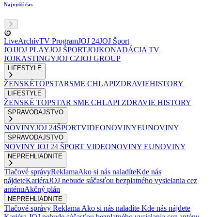
Najvyšší čas
Live
Archív
TV Program
JOJ 24
JOJ Šport
JOJ
JOJ PLAY
JOJ ŠPORT
JOJKO
NADÁCIA TV
JOJ
KASTINGY
JOJ CZ
JOJ GROUP
LIFESTYLE
ŽENSKÉ
TOPSTAR
SME CHLAPI
ZDRAVIE
HISTORY
LIFESTYLE
ŽENSKÉ
TOPSTAR
SME CHLAPI
ZDRAVIE
HISTORY
SPRAVODAJSTVO
NOVINY
JOJ 24
ŠPORT
VIDEONOVINY
EUNOVINY
SPRAVODAJSTVO
NOVINY
JOJ 24
ŠPORT
VIDEONOVINY
EUNOVINY
NEPREHLIADNITE
Tlačové správy
Reklama
Ako si nás naladíte
Kde nás
nájdete
Kariéra
JOJ nebude súčasťou bezplatného vysielania cez
anténu
Akčný plán
NEPREHLIADNITE
Tlačové správy
Reklama
Ako si nás naladíte
Kde nás nájdete
Kariéra
JOJ nebude súčasťou bezplatného vysielania cez anténu