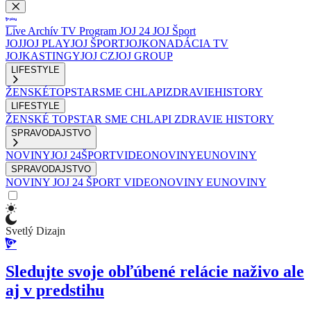
Live
Archív
TV Program
JOJ 24
JOJ Šport
JOJ
JOJ PLAY
JOJ ŠPORT
JOJKO
NADÁCIA TV
JOJ
KASTINGY
JOJ CZ
JOJ GROUP
LIFESTYLE
ŽENSKÉ
TOPSTAR
SME CHLAPI
ZDRAVIE
HISTORY
LIFESTYLE
ŽENSKÉ
TOPSTAR
SME CHLAPI
ZDRAVIE
HISTORY
SPRAVODAJSTVO
NOVINY
JOJ 24
ŠPORT
VIDEONOVINY
EUNOVINY
SPRAVODAJSTVO
NOVINY
JOJ 24
ŠPORT
VIDEONOVINY
EUNOVINY
Svetlý Dizajn
Sledujte svoje obľúbené relácie naživo ale
aj v predstihu