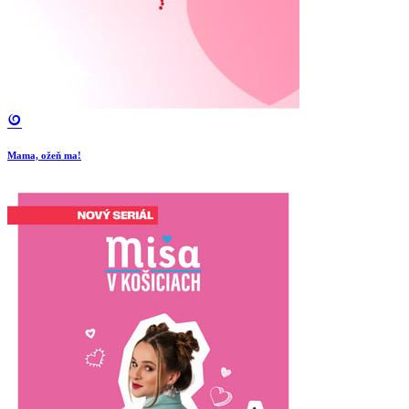
Mama, ožeň ma!