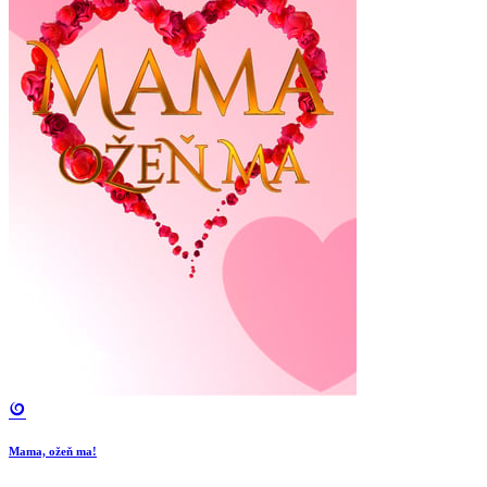
Mama, ožeň ma!