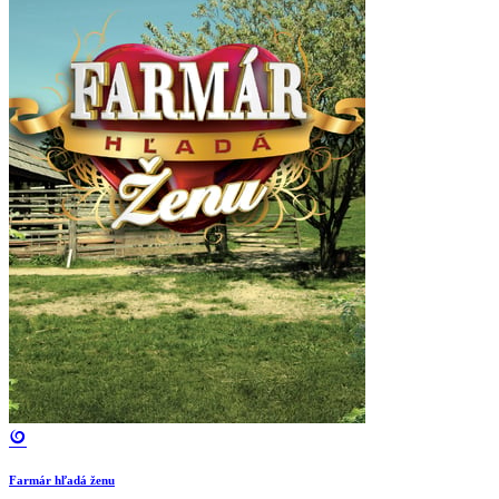
Farmár hľadá ženu