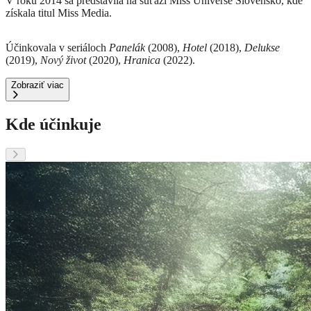
V roku 2014 sa predstavila na súťaži Miss Universe Slovensko, kde
získala titul Miss Media.
Účinkovala v seriáloch
Panelák
(2008),
Hotel
(2018),
Delukse
(2019),
Nový život
(2020),
Hranica
(2022).
Zobraziť viac
Kde účinkuje