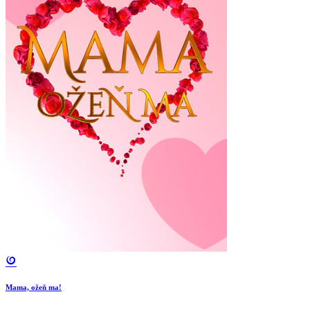
Mama, ožeň ma!