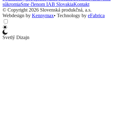
súkromia
Sme členom IAB Slovakia
Kontakt
© Copyright 2026 Slovenská produkčná, a.s.
Webdesign by
Kennymax
•
Technology by
eFabrica
Svetlý Dizajn