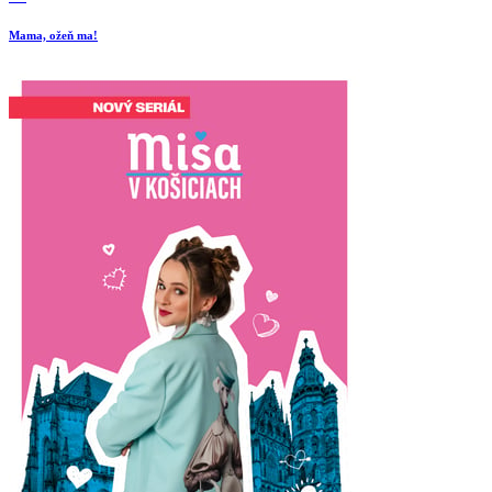
Mama, ožeň ma!