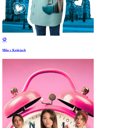
Miša v Košiciach