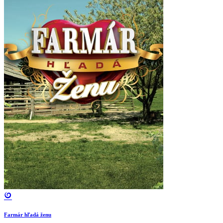
Farmár hľadá ženu