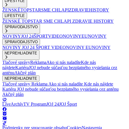
LIFESTYLE
ŽENSKÉ
TOPSTAR
SME CHLAPI
ZDRAVIE
HISTORY
LIFESTYLE
ŽENSKÉ
TOPSTAR
SME CHLAPI
ZDRAVIE
HISTORY
SPRAVODAJSTVO
NOVINY
JOJ 24
ŠPORT
VIDEONOVINY
EUNOVINY
SPRAVODAJSTVO
NOVINY
JOJ 24
ŠPORT
VIDEONOVINY
EUNOVINY
NEPREHLIADNITE
Tlačové správy
Reklama
Ako si nás naladíte
Kde nás
nájdete
Kariéra
JOJ nebude súčasťou bezplatného vysielania cez
anténu
Akčný plán
NEPREHLIADNITE
Tlačové správy
Reklama
Ako si nás naladíte
Kde nás nájdete
Kariéra
JOJ nebude súčasťou bezplatného vysielania cez anténu
Akčný plán
Live
Archív
TV Program
JOJ 24
JOJ Šport
Podmienky pre spracovanie obsahu
Cookies
Nastavenia