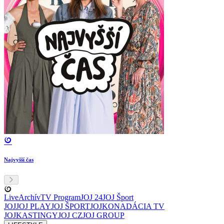
Najvyšší čas
Live
Archív
TV Program
JOJ 24
JOJ Šport
JOJ
JOJ PLAY
JOJ ŠPORT
JOJKO
NADÁCIA TV
JOJ
KASTINGY
JOJ CZ
JOJ GROUP