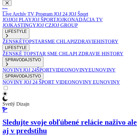
Live
Archív
TV Program
JOJ 24
JOJ Šport
JOJ
JOJ PLAY
JOJ ŠPORT
JOJKO
NADÁCIA TV
JOJ
KASTINGY
JOJ CZ
JOJ GROUP
LIFESTYLE
ŽENSKÉ
TOPSTAR
SME CHLAPI
ZDRAVIE
HISTORY
LIFESTYLE
ŽENSKÉ
TOPSTAR
SME CHLAPI
ZDRAVIE
HISTORY
SPRAVODAJSTVO
NOVINY
JOJ 24
ŠPORT
VIDEONOVINY
EUNOVINY
SPRAVODAJSTVO
NOVINY
JOJ 24
ŠPORT
VIDEONOVINY
EUNOVINY
Svetlý Dizajn
Sledujte svoje obľúbené relácie naživo ale
aj v predstihu