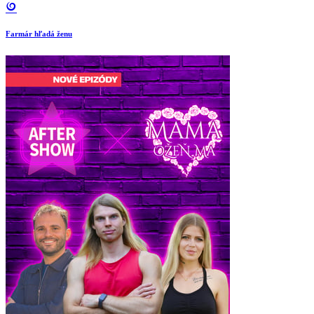
Farmár hľadá ženu