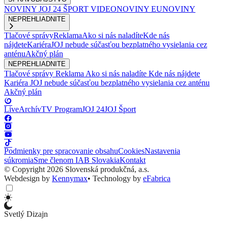
NOVINY
JOJ 24
ŠPORT
VIDEONOVINY
EUNOVINY
NEPREHLIADNITE
Tlačové správy
Reklama
Ako si nás naladíte
Kde nás
nájdete
Kariéra
JOJ nebude súčasťou bezplatného vysielania cez
anténu
Akčný plán
NEPREHLIADNITE
Tlačové správy
Reklama
Ako si nás naladíte
Kde nás nájdete
Kariéra
JOJ nebude súčasťou bezplatného vysielania cez anténu
Akčný plán
Live
Archív
TV Program
JOJ 24
JOJ Šport
Podmienky pre spracovanie obsahu
Cookies
Nastavenia
súkromia
Sme členom IAB Slovakia
Kontakt
© Copyright 2026 Slovenská produkčná, a.s.
Webdesign by
Kennymax
•
Technology by
eFabrica
Svetlý Dizajn