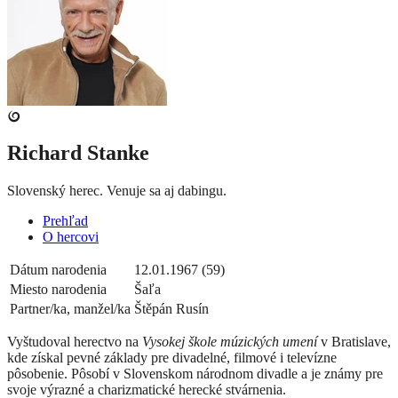
Richard Stanke
Slovenský herec. Venuje sa aj dabingu.
Prehľad
O hercovi
Dátum narodenia
12.01.1967 (59)
Miesto narodenia
Šaľa
Partner/ka, manžel/ka
Štěpán Rusín
Vyštudoval herectvo na
Vysokej škole múzických umení
v Bratislave,
kde získal pevné základy pre divadelné, filmové i televízne
pôsobenie. Pôsobí v Slovenskom národnom divadle a je známy pre
svoje výrazné a charizmatické herecké stvárnenia.