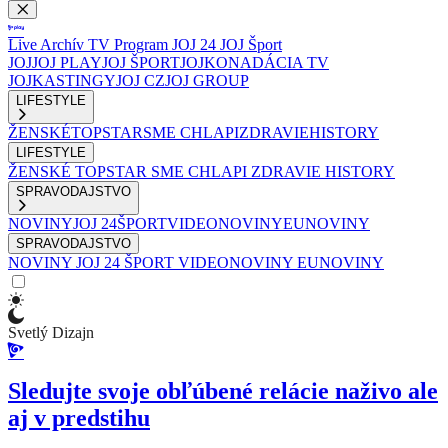
Live
Archív
TV Program
JOJ 24
JOJ Šport
JOJ
JOJ PLAY
JOJ ŠPORT
JOJKO
NADÁCIA TV
JOJ
KASTINGY
JOJ CZ
JOJ GROUP
LIFESTYLE
ŽENSKÉ
TOPSTAR
SME CHLAPI
ZDRAVIE
HISTORY
LIFESTYLE
ŽENSKÉ
TOPSTAR
SME CHLAPI
ZDRAVIE
HISTORY
SPRAVODAJSTVO
NOVINY
JOJ 24
ŠPORT
VIDEONOVINY
EUNOVINY
SPRAVODAJSTVO
NOVINY
JOJ 24
ŠPORT
VIDEONOVINY
EUNOVINY
Svetlý Dizajn
Sledujte svoje obľúbené relácie naživo ale
aj v predstihu