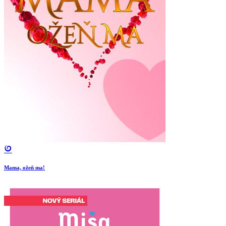
Mama, ožeň ma!