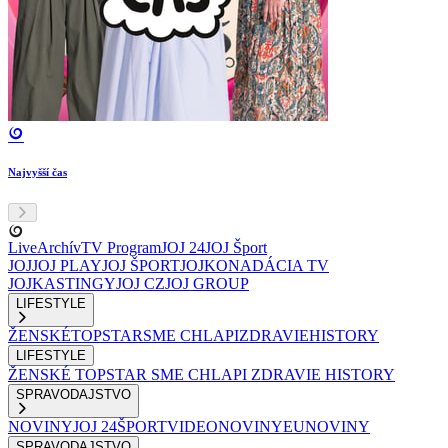
Najvyšší čas
Live
Archív
TV Program
JOJ 24
JOJ Šport
JOJ
JOJ PLAY
JOJ ŠPORT
JOJKO
NADÁCIA TV
JOJ
KASTINGY
JOJ CZ
JOJ GROUP
LIFESTYLE
ŽENSKÉ
TOPSTAR
SME CHLAPI
ZDRAVIE
HISTORY
LIFESTYLE
ŽENSKÉ
TOPSTAR
SME CHLAPI
ZDRAVIE
HISTORY
SPRAVODAJSTVO
NOVINY
JOJ 24
ŠPORT
VIDEONOVINY
EUNOVINY
SPRAVODAJSTVO