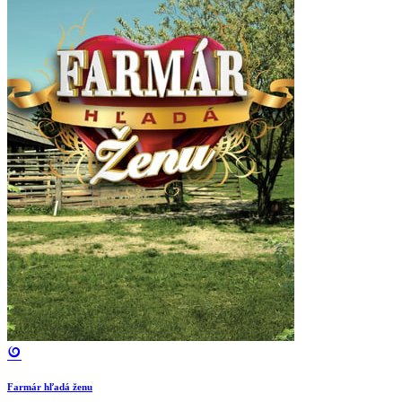
Farmár hľadá ženu