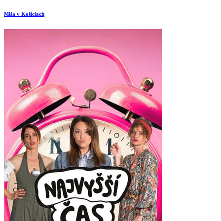
Miša v Košiciach