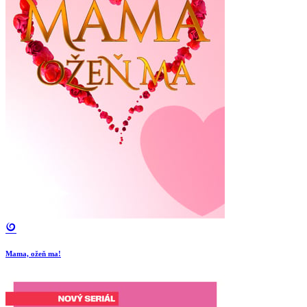
Mama, ožeň ma!