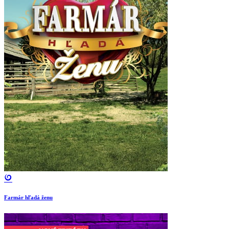
Farmár hľadá ženu