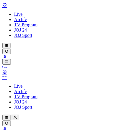
Live
Archív
TV Program
JOJ 24
JOJ Šport
Live
Archív
TV Program
JOJ 24
JOJ Šport