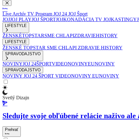
Live
Archív
TV Program
JOJ 24
JOJ Šport
JOJ
JOJ PLAY
JOJ ŠPORT
JOJKO
NADÁCIA TV JOJ
KASTINGY
LIFESTYLE
ŽENSKÉ
TOPSTAR
SME CHLAPI
ZDRAVIE
HISTORY
LIFESTYLE
ŽENSKÉ
TOPSTAR
SME CHLAPI
ZDRAVIE
HISTORY
SPRAVODAJSTVO
NOVINY
JOJ 24
ŠPORT
VIDEONOVINY
EUNOVINY
SPRAVODAJSTVO
NOVINY
JOJ 24
ŠPORT
VIDEONOVINY
EUNOVINY
Svetlý Dizajn
Sledujte svoje obľúbené relácie naživo ale 
Prehrať