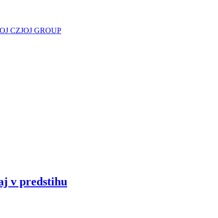
JOJ CZ
JOJ GROUP
aj v predstihu