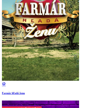
Farmár hľadá ženu