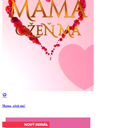
Mama, ožeň ma!