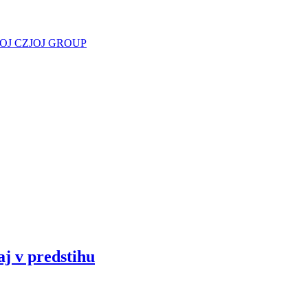
JOJ CZ
JOJ GROUP
aj v predstihu