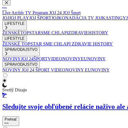
Live
Archív
TV Program
JOJ 24
JOJ Šport
JOJ
JOJ PLAY
JOJ ŠPORT
JOJKO
NADÁCIA TV JOJ
KASTINGY
LIFESTYLE
ŽENSKÉ
TOPSTAR
SME CHLAPI
ZDRAVIE
HISTORY
LIFESTYLE
ŽENSKÉ
TOPSTAR
SME CHLAPI
ZDRAVIE
HISTORY
SPRAVODAJSTVO
NOVINY
JOJ 24
ŠPORT
VIDEONOVINY
EUNOVINY
SPRAVODAJSTVO
NOVINY
JOJ 24
ŠPORT
VIDEONOVINY
EUNOVINY
Svetlý Dizajn
Sledujte svoje obľúbené relácie naživo ale 
Prehrať