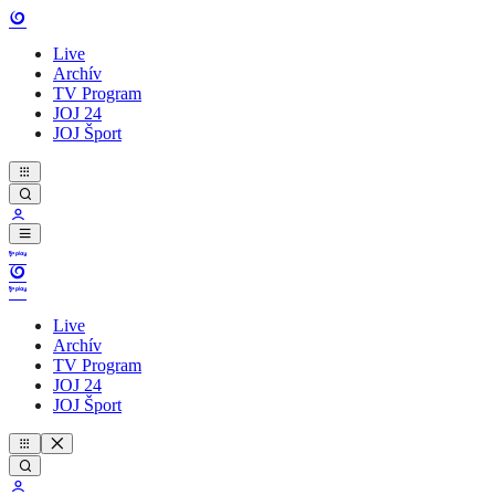
Live
Archív
TV Program
JOJ 24
JOJ Šport
Live
Archív
TV Program
JOJ 24
JOJ Šport