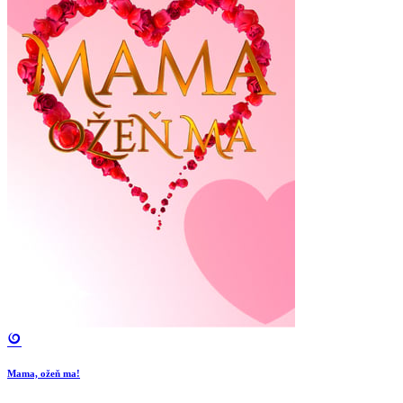
Mama, ožeň ma!