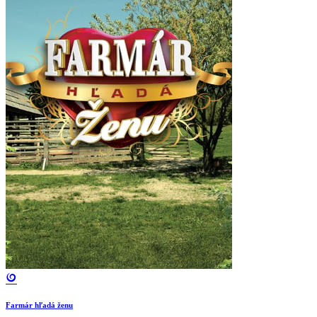
Farmár hľadá ženu