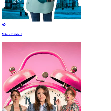
Miša v Košiciach