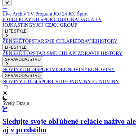
Live
Archív
TV Program
JOJ 24
JOJ Šport
JOJ
JOJ PLAY
JOJ ŠPORT
JOJKO
NADÁCIA TV
JOJ
KASTINGY
JOJ CZ
JOJ GROUP
LIFESTYLE
ŽENSKÉ
TOPSTAR
SME CHLAPI
ZDRAVIE
HISTORY
LIFESTYLE
ŽENSKÉ
TOPSTAR
SME CHLAPI
ZDRAVIE
HISTORY
SPRAVODAJSTVO
NOVINY
JOJ 24
ŠPORT
VIDEONOVINY
EUNOVINY
SPRAVODAJSTVO
NOVINY
JOJ 24
ŠPORT
VIDEONOVINY
EUNOVINY
Svetlý Dizajn
Sledujte svoje obľúbené relácie naživo ale
aj v predstihu