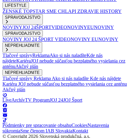
LIFESTYLE
ŽENSKÉ
TOPSTAR
SME CHLAPI
ZDRAVIE
HISTORY
SPRAVODAJSTVO
NOVINY
JOJ 24
ŠPORT
VIDEONOVINY
EUNOVINY
SPRAVODAJSTVO
NOVINY
JOJ 24
ŠPORT
VIDEONOVINY
EUNOVINY
NEPREHLIADNITE
Tlačové správy
Reklama
Ako si nás naladíte
Kde nás
nájdete
Kariéra
JOJ nebude súčasťou bezplatného vysielania cez
anténu
Akčný plán
NEPREHLIADNITE
Tlačové správy
Reklama
Ako si nás naladíte
Kde nás nájdete
Kariéra
JOJ nebude súčasťou bezplatného vysielania cez anténu
Akčný plán
Live
Archív
TV Program
JOJ 24
JOJ Šport
Podmienky pre spracovanie obsahu
Cookies
Nastavenia
súkromia
Sme členom IAB Slovakia
Kontakt
© Copyright 2026 Slovenská produkčná, a.s.