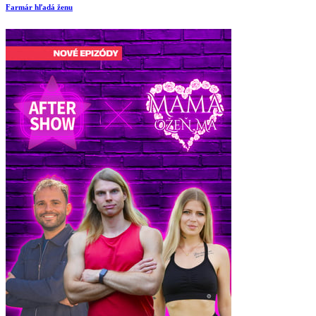
Farmár hľadá ženu