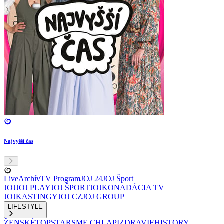
Najvyšší čas
Live
Archív
TV Program
JOJ 24
JOJ Šport
JOJ
JOJ PLAY
JOJ ŠPORT
JOJKO
NADÁCIA TV
JOJ
KASTINGY
JOJ CZ
JOJ GROUP
LIFESTYLE
ŽENSKÉ
TOPSTAR
SME CHLAPI
ZDRAVIE
HISTORY