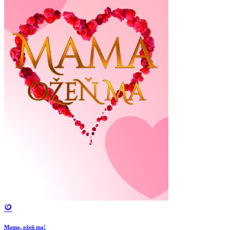
Mama, ožeň ma!