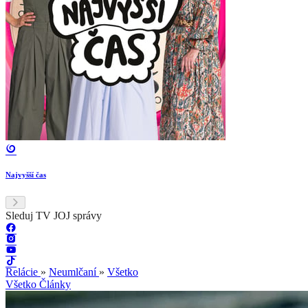
Najvyšší čas
Sleduj TV JOJ správy
Relácie
»
Neumlčaní
»
Všetko
Všetko
Články