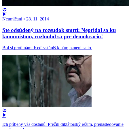
Neumlčaní
•
28. 11. 2014
Ste odsúdený na rozsudok smrtí: Nepridal sa ku
komunistom, rozhodol sa pre demokraciu!
Bol si proti nám. Keď vstúpiš k nám, zmení sa to.
Ich príbehy vás dostanú: Prežili diktátorský režim, prenasledovanie