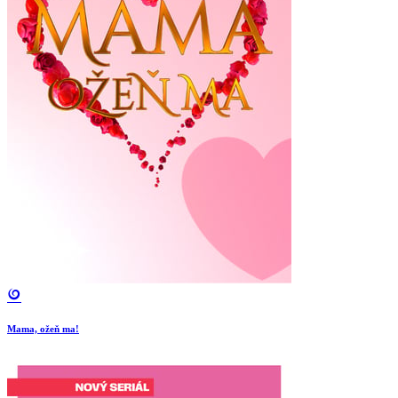
Mama, ožeň ma!