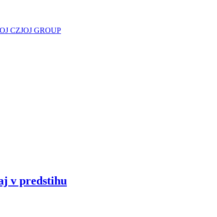
JOJ CZ
JOJ GROUP
aj v predstihu