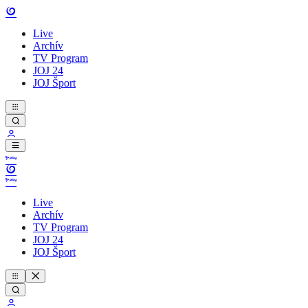
Live
Archív
TV Program
JOJ 24
JOJ Šport
Live
Archív
TV Program
JOJ 24
JOJ Šport