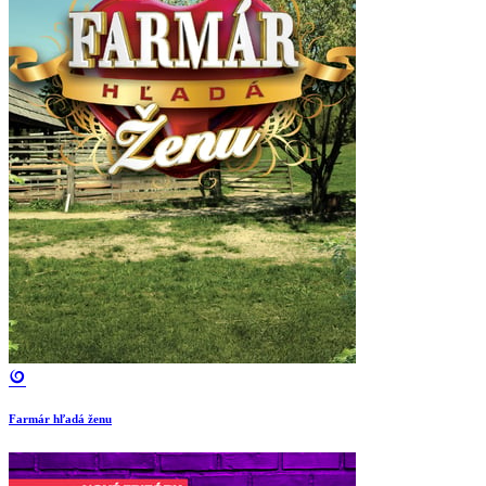
Farmár hľadá ženu