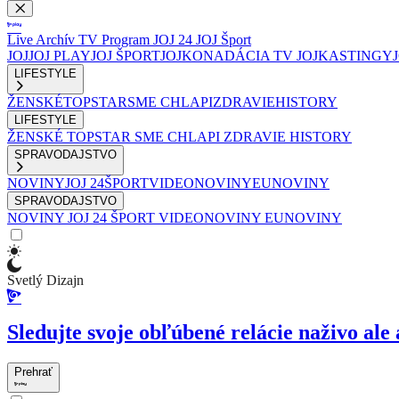
Live
Archív
TV Program
JOJ 24
JOJ Šport
JOJ
JOJ PLAY
JOJ ŠPORT
JOJKO
NADÁCIA TV JOJ
KASTINGY
LIFESTYLE
ŽENSKÉ
TOPSTAR
SME CHLAPI
ZDRAVIE
HISTORY
LIFESTYLE
ŽENSKÉ
TOPSTAR
SME CHLAPI
ZDRAVIE
HISTORY
SPRAVODAJSTVO
NOVINY
JOJ 24
ŠPORT
VIDEONOVINY
EUNOVINY
SPRAVODAJSTVO
NOVINY
JOJ 24
ŠPORT
VIDEONOVINY
EUNOVINY
Svetlý Dizajn
Sledujte svoje obľúbené relácie naživo ale 
Prehrať