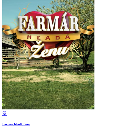
Farmár hľadá ženu