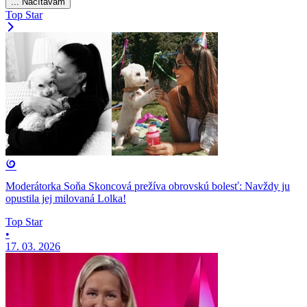
... Načítavam
Top Star
Moderátorka Soňa Skoncová prežíva obrovskú bolesť: Navždy ju
opustila jej milovaná Lolka!
Top Star
•
17. 03. 2026