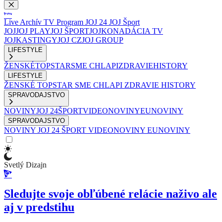
Live
Archív
TV Program
JOJ 24
JOJ Šport
JOJ
JOJ PLAY
JOJ ŠPORT
JOJKO
NADÁCIA TV
JOJ
KASTINGY
JOJ CZ
JOJ GROUP
LIFESTYLE
ŽENSKÉ
TOPSTAR
SME CHLAPI
ZDRAVIE
HISTORY
LIFESTYLE
ŽENSKÉ
TOPSTAR
SME CHLAPI
ZDRAVIE
HISTORY
SPRAVODAJSTVO
NOVINY
JOJ 24
ŠPORT
VIDEONOVINY
EUNOVINY
SPRAVODAJSTVO
NOVINY
JOJ 24
ŠPORT
VIDEONOVINY
EUNOVINY
Svetlý Dizajn
Sledujte svoje obľúbené relácie naživo ale
aj v predstihu