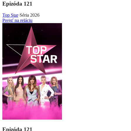
Epizóda 121
Top Star
·
Séria 2026
Prejsť na reláciu
Epizóda 121