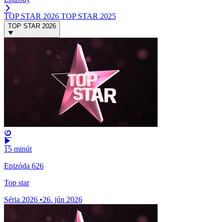
TOP STAR 2026
TOP STAR 2025
TOP STAR 2026
15 minút
Epizóda 626
Top star
Séria 2026
•
26. jún 2026