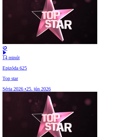
14 minút
Epizóda 625
Top star
Séria 2026
•
25. jún 2026