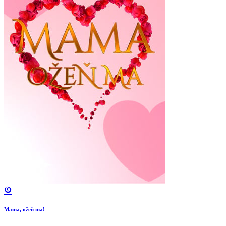
Mama, ožeň ma!