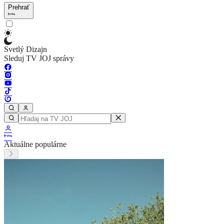
Prehrať
Svetlý Dizajn
Sleduj TV JOJ správy
Aktuálne populárne