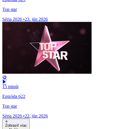
Top star
Séria 2026
•
23. jún 2026
15 minút
Epizóda 622
Top star
Séria 2026
•
22. jún 2026
Zobraziť viac