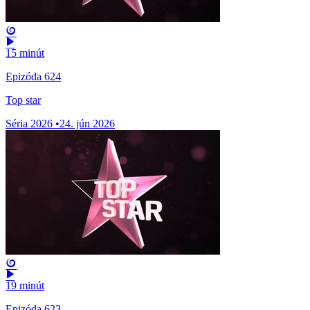
15 minút
Epizóda 624
Top star
Séria 2026
•
24. jún 2026
19 minút
Epizóda 623