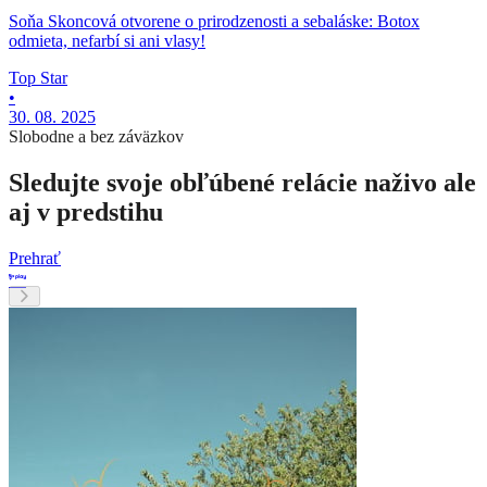
Soňa Skoncová otvorene o prirodzenosti a sebaláske: Botox
odmieta, nefarbí si ani vlasy!
Top Star
•
30. 08. 2025
Slobodne a bez záväzkov
Sledujte svoje obľúbené relácie naživo ale
aj v predstihu
Prehrať