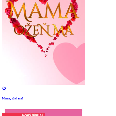
Mama, ožeň ma!