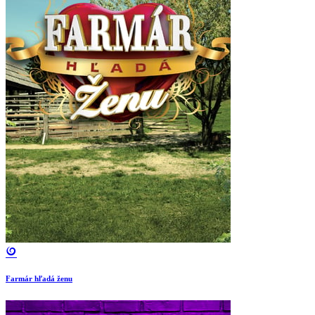
Farmár hľadá ženu