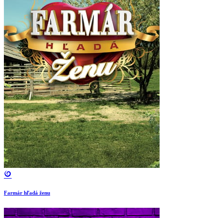
Farmár hľadá ženu