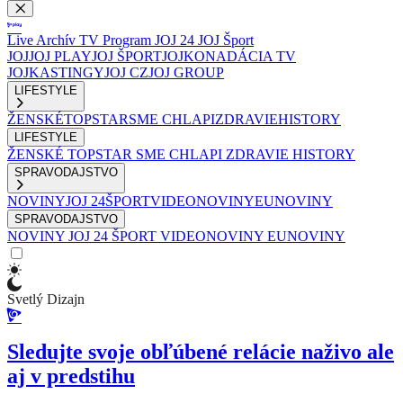
Live
Archív
TV Program
JOJ 24
JOJ Šport
JOJ
JOJ PLAY
JOJ ŠPORT
JOJKO
NADÁCIA TV
JOJ
KASTINGY
JOJ CZ
JOJ GROUP
LIFESTYLE
ŽENSKÉ
TOPSTAR
SME CHLAPI
ZDRAVIE
HISTORY
LIFESTYLE
ŽENSKÉ
TOPSTAR
SME CHLAPI
ZDRAVIE
HISTORY
SPRAVODAJSTVO
NOVINY
JOJ 24
ŠPORT
VIDEONOVINY
EUNOVINY
SPRAVODAJSTVO
NOVINY
JOJ 24
ŠPORT
VIDEONOVINY
EUNOVINY
Svetlý Dizajn
Sledujte svoje obľúbené relácie naživo ale
aj v predstihu