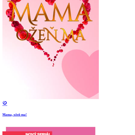
Mama, ožeň ma!