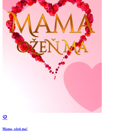
Mama, ožeň ma!