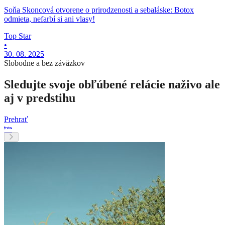
Soňa Skoncová otvorene o prirodzenosti a sebaláske: Botox
odmieta, nefarbí si ani vlasy!
Top Star
•
30. 08. 2025
Slobodne a bez záväzkov
Sledujte svoje obľúbené relácie naživo ale
aj v predstihu
Prehrať