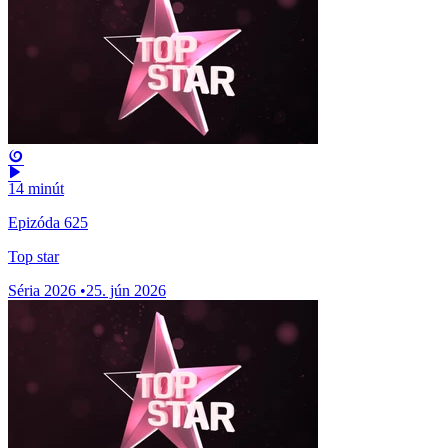
14 minút
Epizóda 625
Top star
Séria 2026
•
25. jún 2026