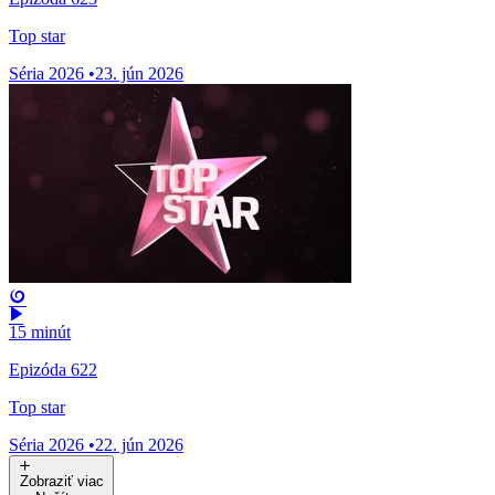
Top star
Séria 2026
•
23. jún 2026
15 minút
Epizóda 622
Top star
Séria 2026
•
22. jún 2026
Zobraziť viac