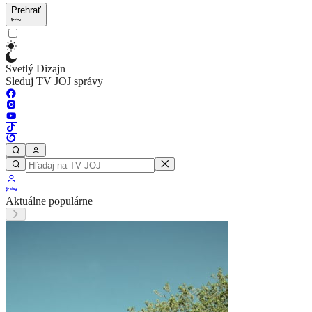
Prehrať
Svetlý Dizajn
Sleduj TV JOJ správy
Aktuálne populárne