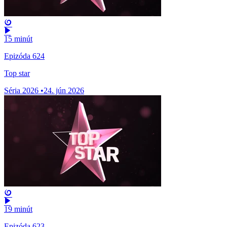
15 minút
Epizóda 624
Top star
Séria 2026
•
24. jún 2026
19 minút
Epizóda 623