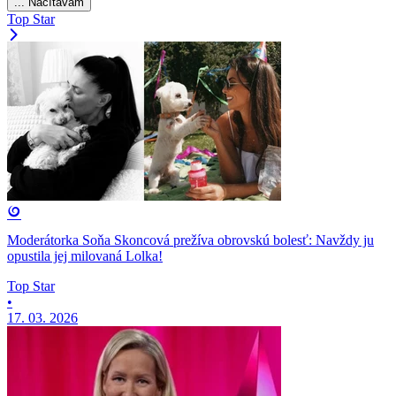
... Načítavam
Top Star
Moderátorka Soňa Skoncová prežíva obrovskú bolesť: Navždy ju
opustila jej milovaná Lolka!
Top Star
•
17. 03. 2026