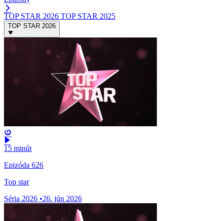
TOP STAR 2026
TOP STAR 2025
TOP STAR 2026
15 minút
Epizóda 626
Top star
Séria 2026
•
26. jún 2026