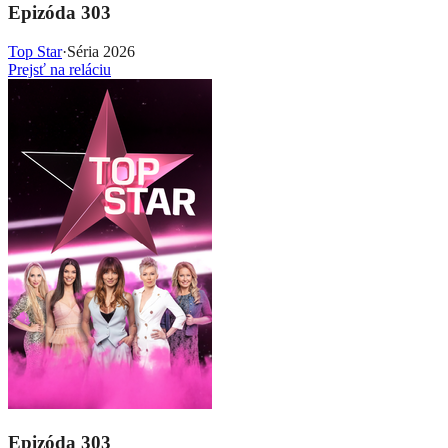
Epizóda 303
Top Star
·
Séria 2026
Prejsť na reláciu
Epizóda 303