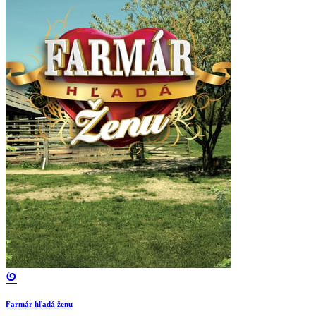
Farmár hľadá ženu