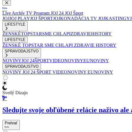
Live
Archív
TV Program
JOJ 24
JOJ Šport
JOJ
JOJ PLAY
JOJ ŠPORT
JOJKO
NADÁCIA TV JOJ
KASTINGY
LIFESTYLE
ŽENSKÉ
TOPSTAR
SME CHLAPI
ZDRAVIE
HISTORY
LIFESTYLE
ŽENSKÉ
TOPSTAR
SME CHLAPI
ZDRAVIE
HISTORY
SPRAVODAJSTVO
NOVINY
JOJ 24
ŠPORT
VIDEONOVINY
EUNOVINY
SPRAVODAJSTVO
NOVINY
JOJ 24
ŠPORT
VIDEONOVINY
EUNOVINY
Svetlý Dizajn
Sledujte svoje obľúbené relácie naživo ale 
Prehrať