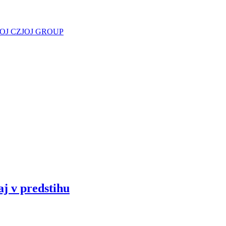
JOJ CZ
JOJ GROUP
aj v predstihu