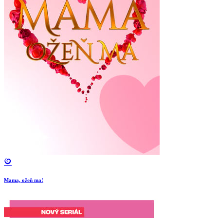
Mama, ožeň ma!