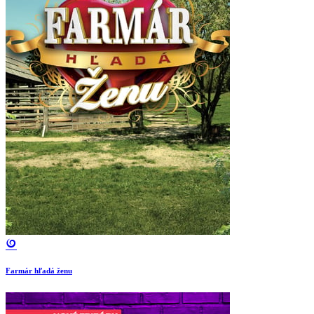
Farmár hľadá ženu