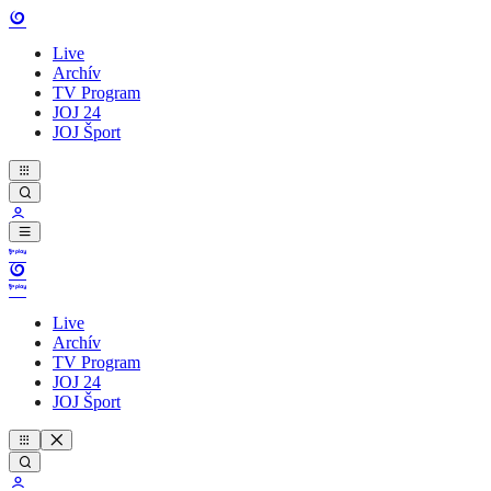
Live
Archív
TV Program
JOJ 24
JOJ Šport
Live
Archív
TV Program
JOJ 24
JOJ Šport