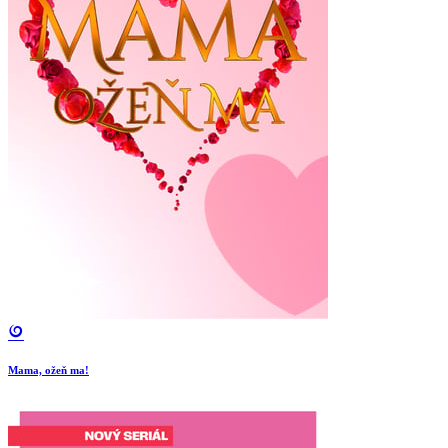
Mama, ožeň ma!