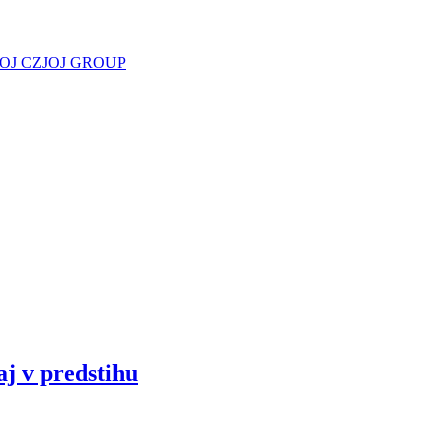
JOJ CZ
JOJ GROUP
aj v predstihu