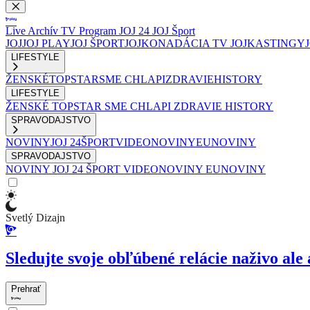
Live
Archív
TV Program
JOJ 24
JOJ Šport
JOJ
JOJ PLAY
JOJ ŠPORT
JOJKO
NADÁCIA TV JOJ
KASTINGY
LIFESTYLE
ŽENSKÉ
TOPSTAR
SME CHLAPI
ZDRAVIE
HISTORY
LIFESTYLE
ŽENSKÉ
TOPSTAR
SME CHLAPI
ZDRAVIE
HISTORY
SPRAVODAJSTVO
NOVINY
JOJ 24
ŠPORT
VIDEONOVINY
EUNOVINY
SPRAVODAJSTVO
NOVINY
JOJ 24
ŠPORT
VIDEONOVINY
EUNOVINY
Svetlý Dizajn
Sledujte svoje obľúbené relácie naživo ale 
Prehrať