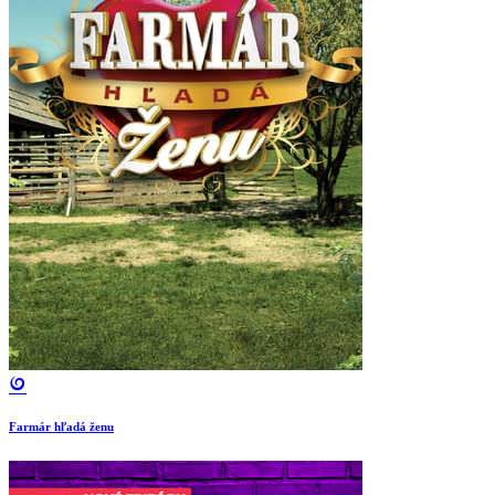
Farmár hľadá ženu