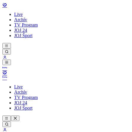
Live
Archív
TV Program
JOJ 24
JOJ Šport
Live
Archív
TV Program
JOJ 24
JOJ Šport