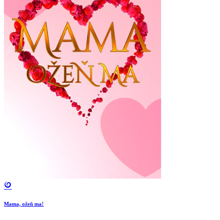
Mama, ožeň ma!