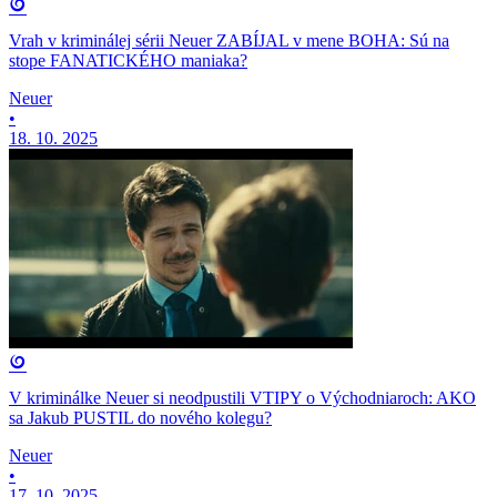
Vrah v kriminálej sérii Neuer ZABÍJAL v mene BOHA: Sú na
stope FANATICKÉHO maniaka?
Neuer
•
18. 10. 2025
V kriminálke Neuer si neodpustili VTIPY o Východniaroch: AKO
sa Jakub PUSTIL do nového kolegu?
Neuer
•
17. 10. 2025