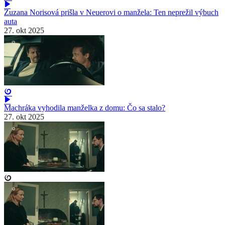
Zuzana Norisová prišla v Neuerovi o manžela: Ten neprežil výbuch
auta
27. okt 2025
Machráka vyhodila manželka z domu: Čo sa stalo?
27. okt 2025