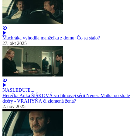
Machráka vyhodila manželka z domu: Čo sa stalo?
27. okt 2025
NASLEDUJE...
Herečka Anka ŠIŠKOVÁ vo filmovej sérii Neuer: Matka po strate
dcéry - VRAHYŇA či zlomená žena?
2. nov 2025