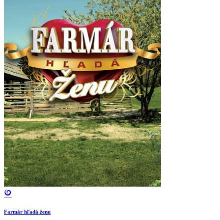
Farmár hľadá ženu