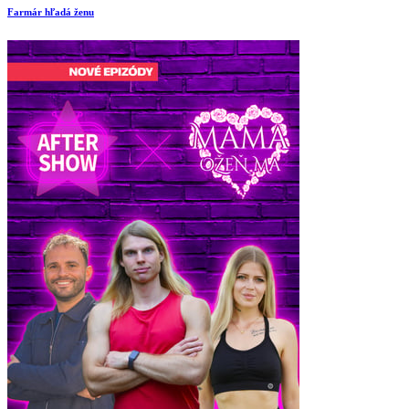
Farmár hľadá ženu