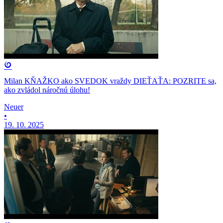
Milan KŇAŽKO ako SVEDOK vraždy DIEŤAŤA: POZRITE sa,
ako zvládol náročnú úlohu!
Neuer
•
19. 10. 2025