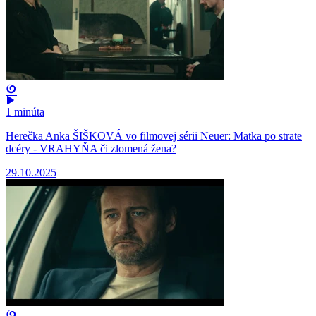
1 minúta
Herečka Anka ŠIŠKOVÁ vo filmovej sérii Neuer: Matka po strate
dcéry - VRAHYŇA či zlomená žena?
29.10.2025