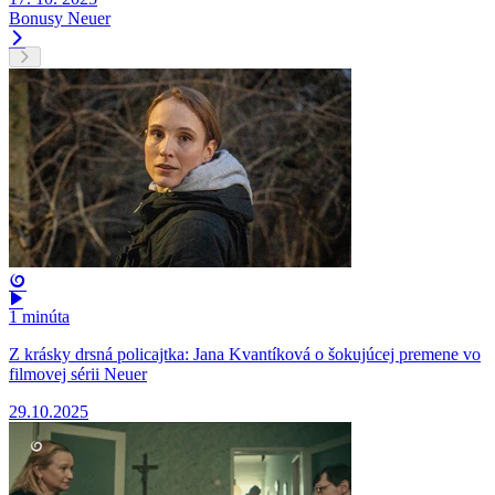
Bonusy
Neuer
1 minúta
Z krásky drsná policajtka: Jana Kvantíková o šokujúcej premene vo
filmovej sérii Neuer
29.10.2025