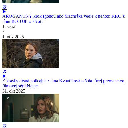
AROGANTNÝ krok Igondu ako Machráka vedie k nehod: KRO z
tímu BOJUJE o život?
1. séria
•
1. nov 2025
Z krásky drsná policajtka: Jana Kvantíková o šokujúcej premene vo
filmovej sérii Neuer
31. okt 2025