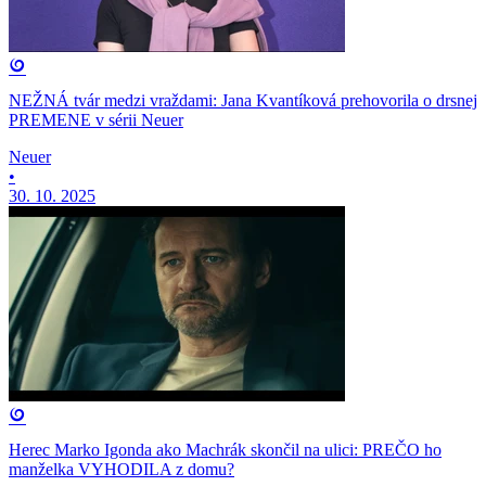
NEŽNÁ tvár medzi vraždami: Jana Kvantíková prehovorila o drsnej
PREMENE v sérii Neuer
Neuer
•
30. 10. 2025
Herec Marko Igonda ako Machrák skončil na ulici: PREČO ho
manželka VYHODILA z domu?