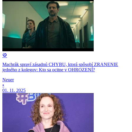
Machrák spraví zásadnú CHYBU, ktorá spôsobí ZRANENIE
jedného z kolegov: Kto sa ocitne v OHROZENÍ?
Neuer
•
01. 11. 2025