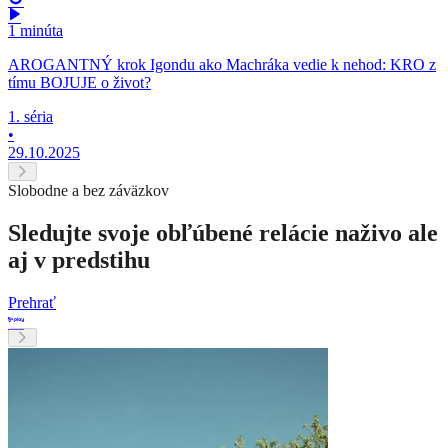
1 minúta
AROGANTNÝ krok Igondu ako Machráka vedie k nehod: KRO z
tímu BOJUJE o život?
1. séria
•
29.10.2025
Slobodne a bez záväzkov
Sledujte svoje obľúbené relácie naživo ale
aj v predstihu
Prehrať