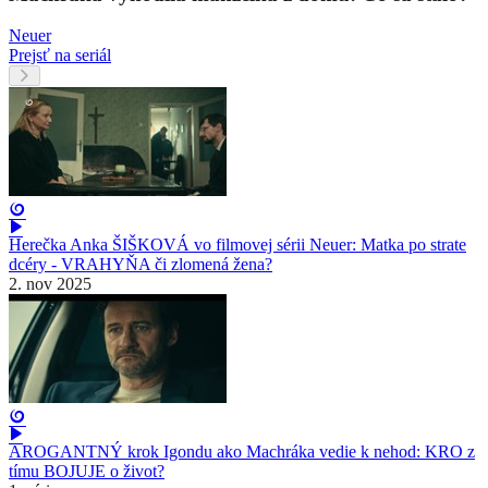
Neuer
Prejsť na seriál
Herečka Anka ŠIŠKOVÁ vo filmovej sérii Neuer: Matka po strate
dcéry - VRAHYŇA či zlomená žena?
2. nov 2025
AROGANTNÝ krok Igondu ako Machráka vedie k nehod: KRO z
tímu BOJUJE o život?