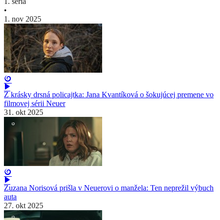
1. séria
•
1. nov 2025
Z krásky drsná policajtka: Jana Kvantíková o šokujúcej premene vo
filmovej sérii Neuer
31. okt 2025
Zuzana Norisová prišla v Neuerovi o manžela: Ten neprežil výbuch
auta
27. okt 2025