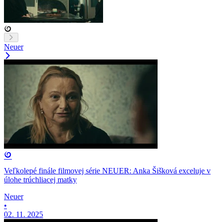
Neuer
Veľkolepé finále filmovej série NEUER: Anka Šišková exceluje v
úlohe trúchliacej matky
Neuer
•
02. 11. 2025