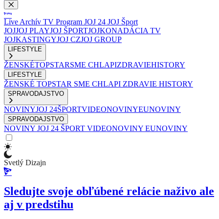
Live
Archív
TV Program
JOJ 24
JOJ Šport
JOJ
JOJ PLAY
JOJ ŠPORT
JOJKO
NADÁCIA TV
JOJ
KASTINGY
JOJ CZ
JOJ GROUP
LIFESTYLE
ŽENSKÉ
TOPSTAR
SME CHLAPI
ZDRAVIE
HISTORY
LIFESTYLE
ŽENSKÉ
TOPSTAR
SME CHLAPI
ZDRAVIE
HISTORY
SPRAVODAJSTVO
NOVINY
JOJ 24
ŠPORT
VIDEONOVINY
EUNOVINY
SPRAVODAJSTVO
NOVINY
JOJ 24
ŠPORT
VIDEONOVINY
EUNOVINY
Svetlý Dizajn
Sledujte svoje obľúbené relácie naživo ale
aj v predstihu