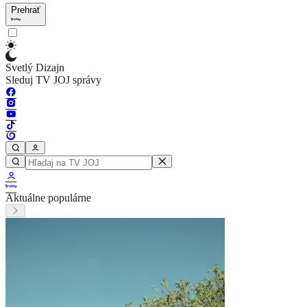
Prehrať
Svetlý Dizajn
Sleduj TV JOJ správy
Aktuálne populárne