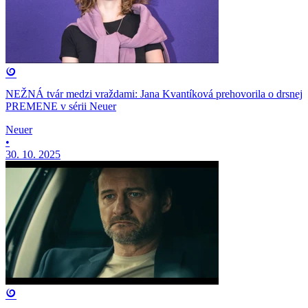
NEŽNÁ tvár medzi vraždami: Jana Kvantíková prehovorila o drsnej
PREMENE v sérii Neuer
Neuer
•
30. 10. 2025