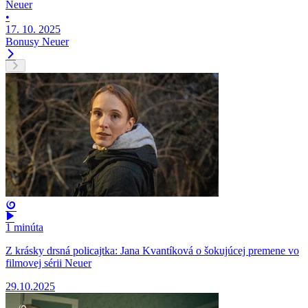
Neuer
•
17. 10. 2025
Bonusy
Neuer
1 minúta
Z krásky drsná policajtka: Jana Kvantíková o šokujúcej premene vo
filmovej sérii Neuer
29.10.2025