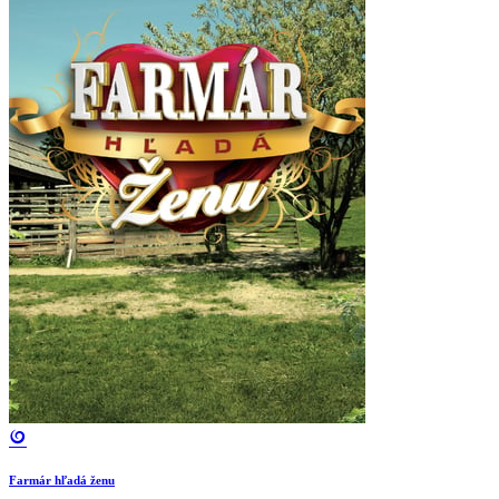
Farmár hľadá ženu