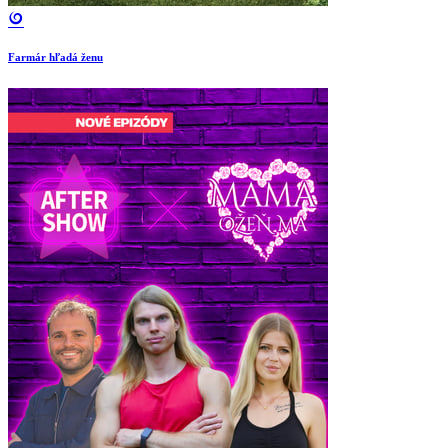
Farmár hľadá ženu