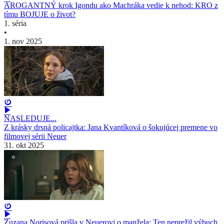
AROGANTNÝ krok Igondu ako Machráka vedie k nehod: KRO z
tímu BOJUJE o život?
1. séria
•
1. nov 2025
NASLEDUJE...
Z krásky drsná policajtka: Jana Kvantíková o šokujúcej premene vo
filmovej sérii Neuer
31. okt 2025
Zuzana Norisová prišla v Neuerovi o manžela: Ten neprežil výbuch