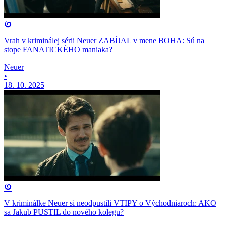
Vrah v kriminálej sérii Neuer ZABÍJAL v mene BOHA: Sú na
stope FANATICKÉHO maniaka?
Neuer
•
18. 10. 2025
V kriminálke Neuer si neodpustili VTIPY o Východniaroch: AKO
sa Jakub PUSTIL do nového kolegu?