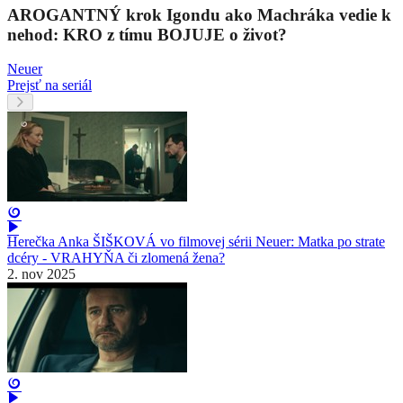
AROGANTNÝ krok Igondu ako Machráka vedie k
nehod: KRO z tímu BOJUJE o život?
Neuer
Prejsť na seriál
Herečka Anka ŠIŠKOVÁ vo filmovej sérii Neuer: Matka po strate
dcéry - VRAHYŇA či zlomená žena?
2. nov 2025