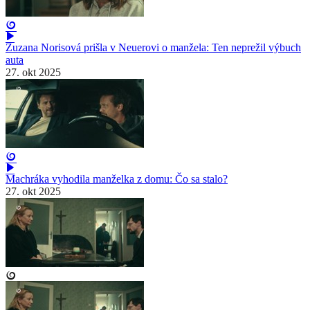
Zuzana Norisová prišla v Neuerovi o manžela: Ten neprežil výbuch
auta
27. okt 2025
Machráka vyhodila manželka z domu: Čo sa stalo?
27. okt 2025