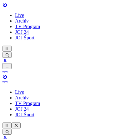
Live
Archív
TV Program
JOJ 24
JOJ Šport
Live
Archív
TV Program
JOJ 24
JOJ Šport