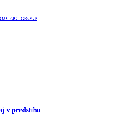
JOJ CZ
JOJ GROUP
aj v predstihu