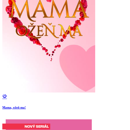
Mama, ožeň ma!