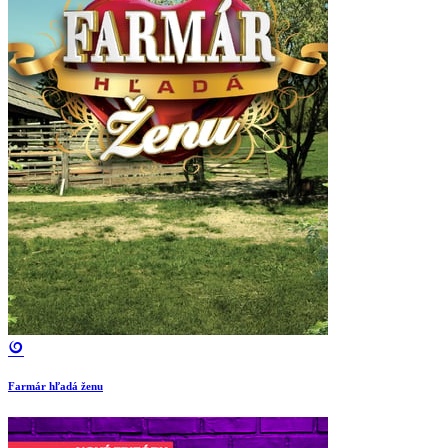
Farmár hľadá ženu