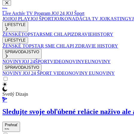
Live
Archív
TV Program
JOJ 24
JOJ Šport
JOJ
JOJ PLAY
JOJ ŠPORT
JOJKO
NADÁCIA TV JOJ
KASTINGY
LIFESTYLE
ŽENSKÉ
TOPSTAR
SME CHLAPI
ZDRAVIE
HISTORY
LIFESTYLE
ŽENSKÉ
TOPSTAR
SME CHLAPI
ZDRAVIE
HISTORY
SPRAVODAJSTVO
NOVINY
JOJ 24
ŠPORT
VIDEONOVINY
EUNOVINY
SPRAVODAJSTVO
NOVINY
JOJ 24
ŠPORT
VIDEONOVINY
EUNOVINY
Svetlý Dizajn
Sledujte svoje obľúbené relácie naživo ale 
Prehrať