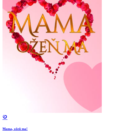
Mama, ožeň ma!