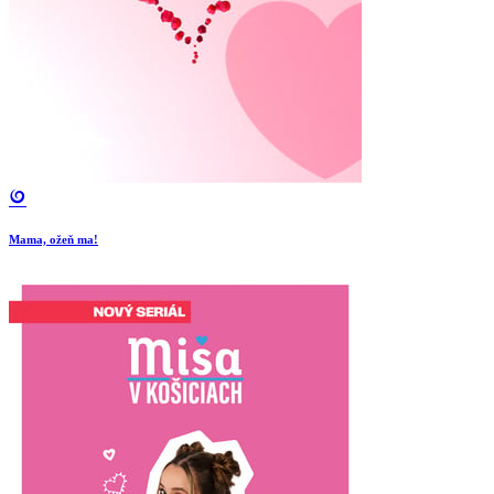
Mama, ožeň ma!