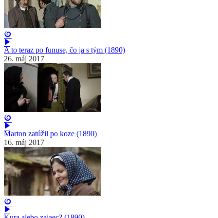
A to teraz po funuse, čo ja s tým (1890)
26. máj 2017
Marton zatúžil po koze (1890)
16. máj 2017
Kura alebo zajaec? (1890)