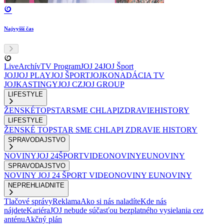
Najvyšší čas
Live
Archív
TV Program
JOJ 24
JOJ Šport
JOJ
JOJ PLAY
JOJ ŠPORT
JOJKO
NADÁCIA TV
JOJ
KASTINGY
JOJ CZ
JOJ GROUP
LIFESTYLE
ŽENSKÉ
TOPSTAR
SME CHLAPI
ZDRAVIE
HISTORY
LIFESTYLE
ŽENSKÉ
TOPSTAR
SME CHLAPI
ZDRAVIE
HISTORY
SPRAVODAJSTVO
NOVINY
JOJ 24
ŠPORT
VIDEONOVINY
EUNOVINY
SPRAVODAJSTVO
NOVINY
JOJ 24
ŠPORT
VIDEONOVINY
EUNOVINY
NEPREHLIADNITE
Tlačové správy
Reklama
Ako si nás naladíte
Kde nás
nájdete
Kariéra
JOJ nebude súčasťou bezplatného vysielania cez
anténu
Akčný plán