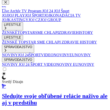
Live
Archív
TV Program
JOJ 24
JOJ Šport
JOJ
JOJ PLAY
JOJ ŠPORT
JOJKO
NADÁCIA TV
JOJ
KASTINGY
JOJ CZ
JOJ GROUP
LIFESTYLE
ŽENSKÉ
TOPSTAR
SME CHLAPI
ZDRAVIE
HISTORY
LIFESTYLE
ŽENSKÉ
TOPSTAR
SME CHLAPI
ZDRAVIE
HISTORY
SPRAVODAJSTVO
NOVINY
JOJ 24
ŠPORT
VIDEONOVINY
EUNOVINY
SPRAVODAJSTVO
NOVINY
JOJ 24
ŠPORT
VIDEONOVINY
EUNOVINY
Svetlý Dizajn
Sledujte svoje obľúbené relácie naživo ale
aj v predstihu