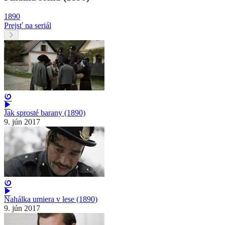
1890
Prejsť na seriál
Jak sprosté barany (1890)
9. jún 2017
Nahálka umiera v lese (1890)
9. jún 2017