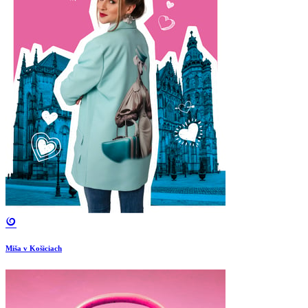
Miša v Košiciach