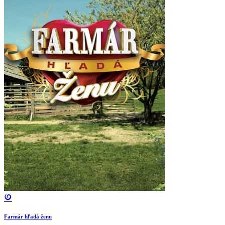
Farmár hľadá ženu