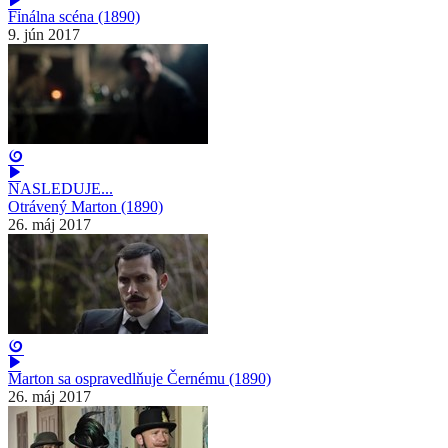
Finálna scéna (1890)
9. jún 2017
NASLEDUJE...
Otrávený Marton (1890)
26. máj 2017
Marton sa ospravedlňuje Černému (1890)
26. máj 2017