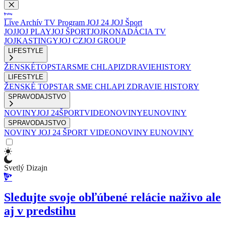
Live
Archív
TV Program
JOJ 24
JOJ Šport
JOJ
JOJ PLAY
JOJ ŠPORT
JOJKO
NADÁCIA TV
JOJ
KASTINGY
JOJ CZ
JOJ GROUP
LIFESTYLE
ŽENSKÉ
TOPSTAR
SME CHLAPI
ZDRAVIE
HISTORY
LIFESTYLE
ŽENSKÉ
TOPSTAR
SME CHLAPI
ZDRAVIE
HISTORY
SPRAVODAJSTVO
NOVINY
JOJ 24
ŠPORT
VIDEONOVINY
EUNOVINY
SPRAVODAJSTVO
NOVINY
JOJ 24
ŠPORT
VIDEONOVINY
EUNOVINY
Svetlý Dizajn
Sledujte svoje obľúbené relácie naživo ale
aj v predstihu