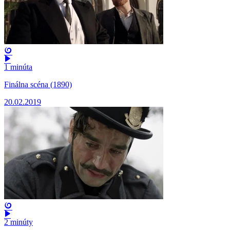
1 minúta
Finálna scéna (1890)
20.02.2019
2 minúty