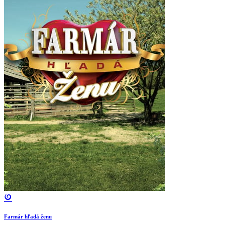
Farmár hľadá ženu