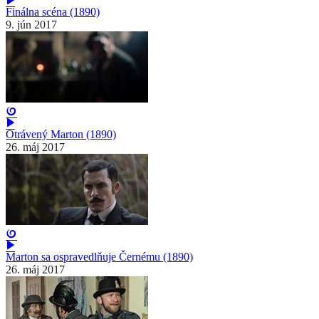
Finálna scéna (1890)
9. jún 2017
Otrávený Marton (1890)
26. máj 2017
Marton sa ospravedlňuje Černému (1890)
26. máj 2017