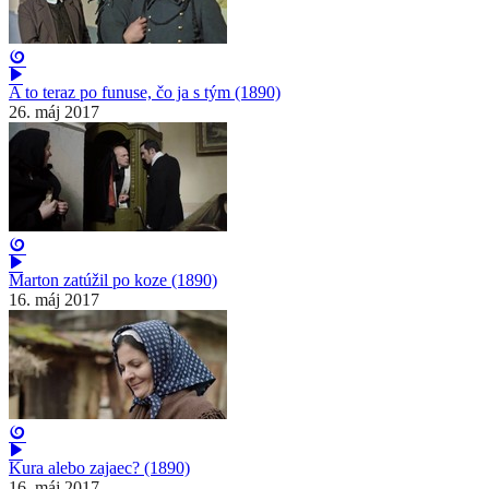
A to teraz po funuse, čo ja s tým (1890)
26. máj 2017
Marton zatúžil po koze (1890)
16. máj 2017
Kura alebo zajaec? (1890)
16. máj 2017