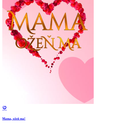
Mama, ožeň ma!