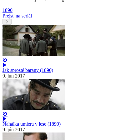
1890
Prejsť na seriál
Jak sprosté barany (1890)
9. jún 2017
Nahálka umiera v lese (1890)
9. jún 2017