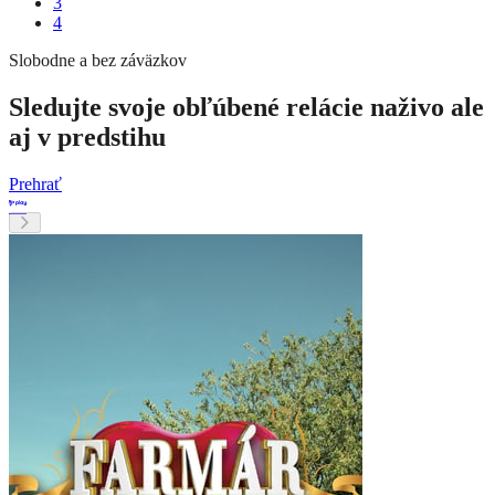
3
4
Slobodne a bez záväzkov
Sledujte svoje obľúbené relácie naživo ale
aj v predstihu
Prehrať