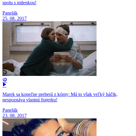
spolu s milenkou!
Panelák
25. 08. 2017
Marek sa konečne preberá z kómy: Má to však veľký háčik,
nespoznáva vlastnú frajerku!
Panelák
23. 08. 2017