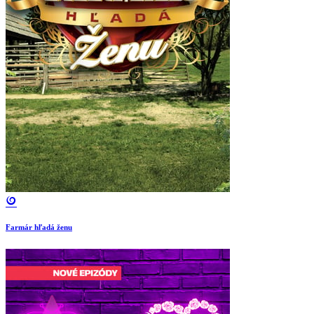
Farmár hľadá ženu