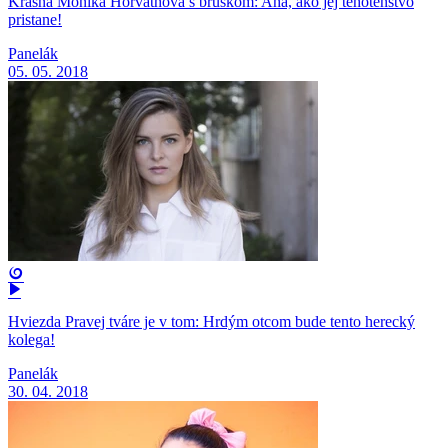
Krásna Monika Horváthová s bruškom: Aha, ako jej tehotenstvo
pristane!
Panelák
05. 05. 2018
Hviezda Pravej tváre je v tom: Hrdým otcom bude tento herecký
kolega!
Panelák
30. 04. 2018