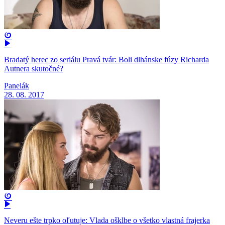
Bradatý herec zo seriálu Pravá tvár: Boli dlhánske fúzy Richarda
Autnera skutočné?
Panelák
28. 08. 2017
Neveru ešte trpko oľutuje: Vlada ošklbe o všetko vlastná frajerka