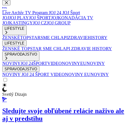
Live
Archív
TV Program
JOJ 24
JOJ Šport
JOJ
JOJ PLAY
JOJ ŠPORT
JOJKO
NADÁCIA TV
JOJ
KASTINGY
JOJ CZ
JOJ GROUP
LIFESTYLE
ŽENSKÉ
TOPSTAR
SME CHLAPI
ZDRAVIE
HISTORY
LIFESTYLE
ŽENSKÉ
TOPSTAR
SME CHLAPI
ZDRAVIE
HISTORY
SPRAVODAJSTVO
NOVINY
JOJ 24
ŠPORT
VIDEONOVINY
EUNOVINY
SPRAVODAJSTVO
NOVINY
JOJ 24
ŠPORT
VIDEONOVINY
EUNOVINY
Svetlý Dizajn
Sledujte svoje obľúbené relácie naživo ale
aj v predstihu