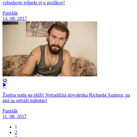
vzbudzuje rešpekt aj u profíkov!
Panelák
14. 08. 2017
Žiadna nuda na pláži: Netradičná dovolenka Richarda Autnera, na
akú sa odváži málokto!
Panelák
11. 08. 2017
1
2