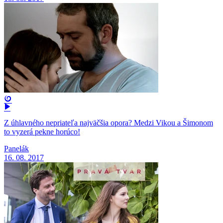
Z úhlavného nepriateľa najväčšia opora? Medzi Vikou a Šimonom
to vyzerá pekne horúco!
Panelák
16. 08. 2017