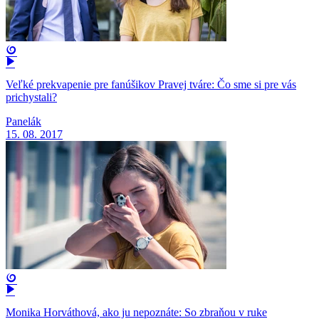
Veľké prekvapenie pre fanúšikov Pravej tváre: Čo sme si pre vás
prichystali?
Panelák
15. 08. 2017
Monika Horváthová, ako ju nepoznáte: So zbraňou v ruke