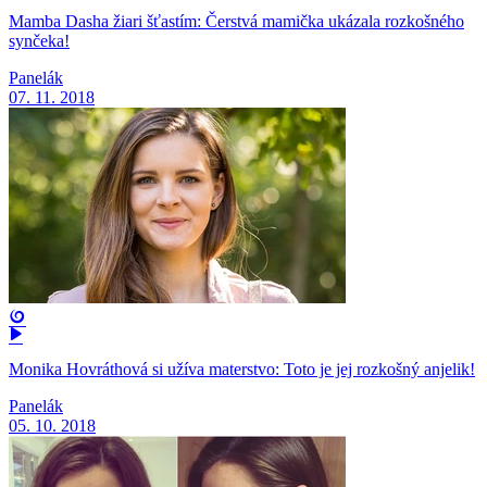
Mamba Dasha žiari šťastím: Čerstvá mamička ukázala rozkošného
synčeka!
Panelák
07. 11. 2018
Monika Hovráthová si užíva materstvo: Toto je jej rozkošný anjelik!
Panelák
05. 10. 2018