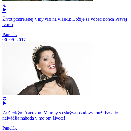
Život postrelenej Viky visí na vlásku: Dožije sa vôbec konca Pravej
tváre?
Panelák
06. 09. 2017
Za širokým úsmevom Mamby sa skrýva osudový muž: Bola to
najväčšia náhoda v mojom živote!
Panelák