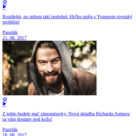
Rozdielni, no pritom takí podobní: Hrčku spája s Yvannom rovnaký
problém!
Panelák
21. 08. 2017
Z tohto budete mať zimomriavky: Nová skladba Richarda Autnera
sa vám dostane pod kožu!
Panelák
18. 08. 2017