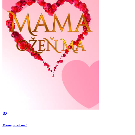
Mama, ožeň ma!