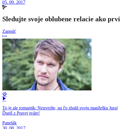
05. 09. 2017
Sledujte svoje oblubene relacie ako prví
Zapnúť
To je ale romantik: Neuveríte, na čo zbalil svoju manželku Juraj
Ďuriš z Pravej tváre!
Panelák
30. 08. 2017