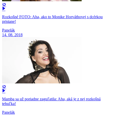
Rozkošné FOTO: Aha, ako to Monike Horváthovej s dcérkou
pristane!
Panelák
14. 08. 2018
Mamba sa už poriadne zaguľatila: Aha, aká je z nej rozkošná
tehuľka!
Panelák