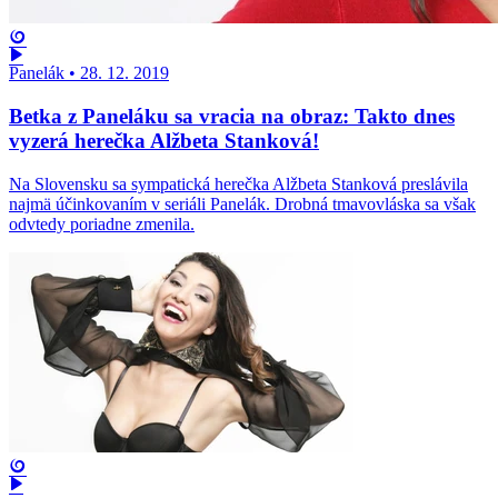
Panelák
•
28. 12. 2019
Betka z Paneláku sa vracia na obraz: Takto dnes
vyzerá herečka Alžbeta Stanková!
Na Slovensku sa sympatická herečka Alžbeta Stanková preslávila
najmä účinkovaním v seriáli Panelák. Drobná tmavovláska sa však
odvtedy poriadne zmenila.