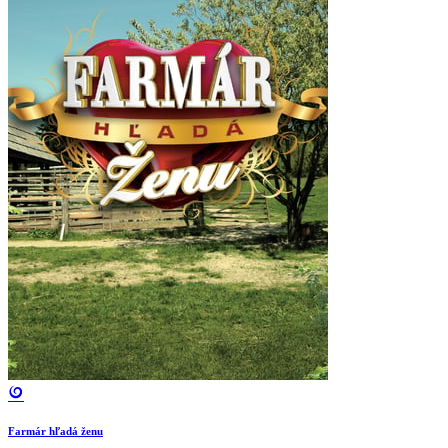
Farmár hľadá ženu