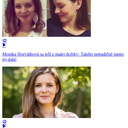
Monika Horváthová sa teší z malej dcérky: Takéto netradičné meno
jej dala!