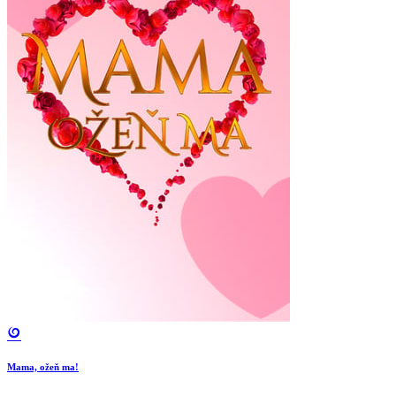
Mama, ožeň ma!