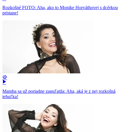
Rozkošné FOTO: Aha, ako to Monike Horváthovej s dcérkou
pristane!
Mamba sa už poriadne zaguľatila: Aha, aká je z nej rozkošná
tehuľka!