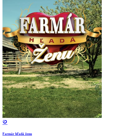
Farmár hľadá ženu