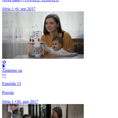
Séria 1
•
6. sep 2017
Zadarmo na
Epizóda 15
Pravda
Séria 1
•
30. aug 2017