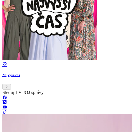
Najvyšší čas
Sleduj TV JOJ správy