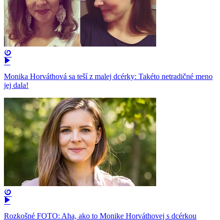
Monika Horváthová sa teší z malej dcérky: Takéto netradičné meno
jej dala!
Rozkošné FOTO: Aha, ako to Monike Horváthovej s dcérkou