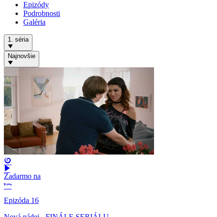
Epizódy
Podrobnosti
Galéria
1. séria
Najnovšie
Zadarmo na
Epizóda 16
Nová nádej - FINÁLE SERIÁLU