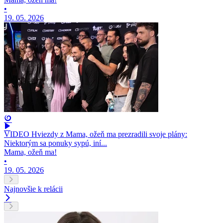
•
19. 05. 2026
VIDEO Hviezdy z Mama, ožeň ma prezradili svoje plány:
Niektorým sa ponuky sypú, iní...
Mama, ožeň ma!
•
19. 05. 2026
Najnovšie k relácii