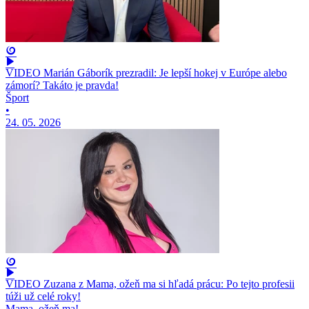
VIDEO Marián Gáborík prezradil: Je lepší hokej v Európe alebo
zámorí? Takáto je pravda!
Šport
•
24. 05. 2026
VIDEO Zuzana z Mama, ožeň ma si hľadá prácu: Po tejto profesii
túži už celé roky!
Mama, ožeň ma!