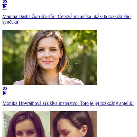
Mamba Dasha žiari šťastím: Čerstvá mamička ukázala rozkošného
synčeka!
Monika Hovráthová si užíva materstvo: Toto je jej rozkošný anjelik!