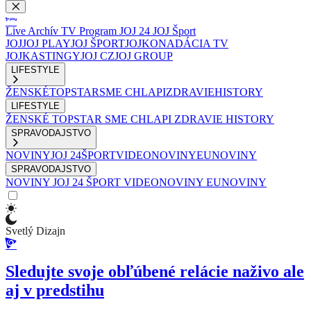
Live
Archív
TV Program
JOJ 24
JOJ Šport
JOJ
JOJ PLAY
JOJ ŠPORT
JOJKO
NADÁCIA TV
JOJ
KASTINGY
JOJ CZ
JOJ GROUP
LIFESTYLE
ŽENSKÉ
TOPSTAR
SME CHLAPI
ZDRAVIE
HISTORY
LIFESTYLE
ŽENSKÉ
TOPSTAR
SME CHLAPI
ZDRAVIE
HISTORY
SPRAVODAJSTVO
NOVINY
JOJ 24
ŠPORT
VIDEONOVINY
EUNOVINY
SPRAVODAJSTVO
NOVINY
JOJ 24
ŠPORT
VIDEONOVINY
EUNOVINY
Svetlý Dizajn
Sledujte svoje obľúbené relácie naživo ale
aj v predstihu