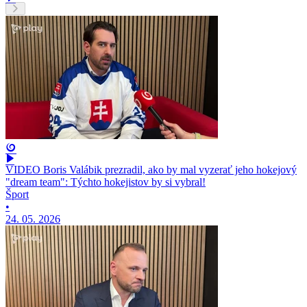
VIDEO Boris Valábik prezradil, ako by mal vyzerať jeho hokejový
"dream team": Týchto hokejistov by si vybral!
Šport
•
24. 05. 2026