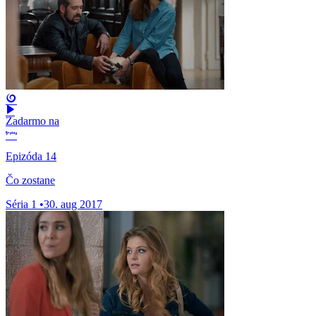
Zadarmo na
Epizóda 14
Čo zostane
Séria 1
•
30. aug 2017