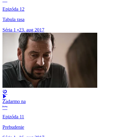
Epizóda 12
Tabula rasa
Séria 1
•
23. aug 2017
Zadarmo na
Epizóda 11
Prebudenie