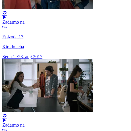
Zadarmo na
Epizóda 13
Kto do teba
Séria 1
•
23. aug 2017
Zadarmo na