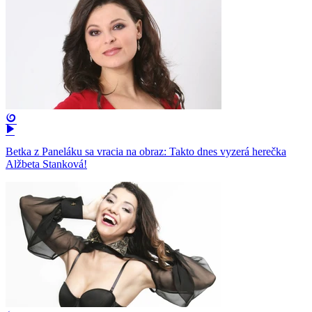
Betka z Paneláku sa vracia na obraz: Takto dnes vyzerá herečka
Alžbeta Stanková!