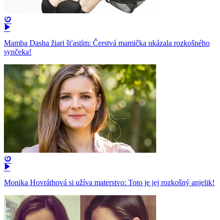
Mamba Dasha žiari šťastím: Čerstvá mamička ukázala rozkošného
synčeka!
Monika Hovráthová si užíva materstvo: Toto je jej rozkošný anjelik!