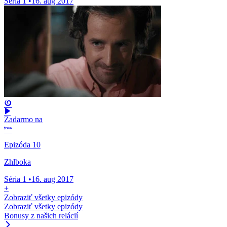
Séria 1
•
16. aug 2017
Zadarmo na
Epizóda 10
Zhlboka
Séria 1
•
16. aug 2017
+
Zobraziť všetky epizódy
Zobraziť všetky epizódy
Bonusy z našich relácií