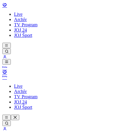
Live
Archív
TV Program
JOJ 24
JOJ Šport
Live
Archív
TV Program
JOJ 24
JOJ Šport