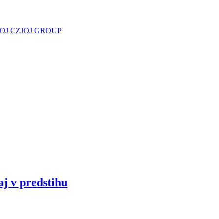
JOJ CZ
JOJ GROUP
aj v predstihu