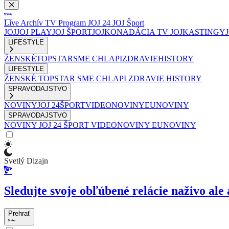
Live
Archív
TV Program
JOJ 24
JOJ Šport
JOJ
JOJ PLAY
JOJ ŠPORT
JOJKO
NADÁCIA TV JOJ
KASTINGY
LIFESTYLE
ŽENSKÉ
TOPSTAR
SME CHLAPI
ZDRAVIE
HISTORY
LIFESTYLE
ŽENSKÉ
TOPSTAR
SME CHLAPI
ZDRAVIE
HISTORY
SPRAVODAJSTVO
NOVINY
JOJ 24
ŠPORT
VIDEONOVINY
EUNOVINY
SPRAVODAJSTVO
NOVINY
JOJ 24
ŠPORT
VIDEONOVINY
EUNOVINY
Svetlý Dizajn
Sledujte svoje obľúbené relácie naživo ale 
Prehrať