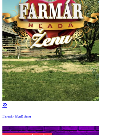
Farmár hľadá ženu