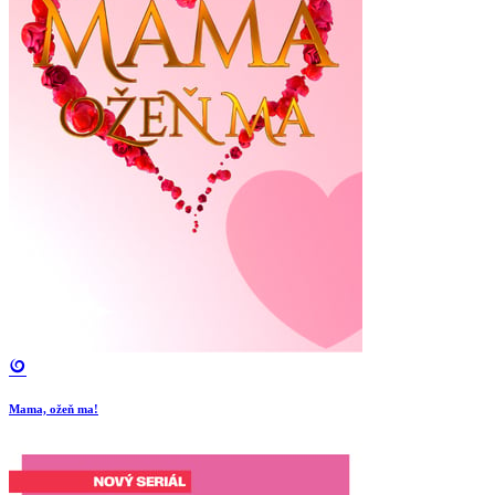
Mama, ožeň ma!