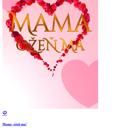
Mama, ožeň ma!