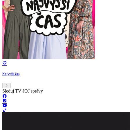
Najvyšší čas
Sleduj TV JOJ správy