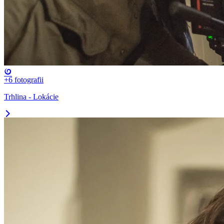
+6
fotografii
Trhlina - Lokácie