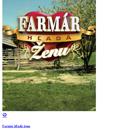
Farmár hľadá ženu