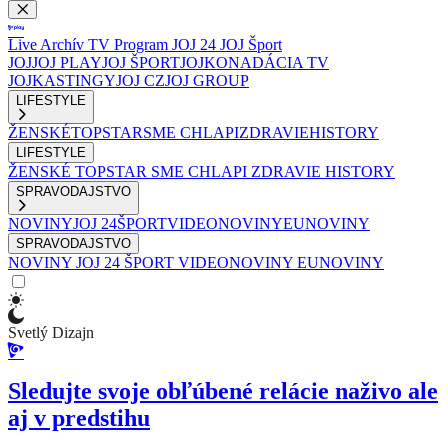
Live
Archív
TV Program
JOJ 24
JOJ Šport
JOJ
JOJ PLAY
JOJ ŠPORT
JOJKO
NADÁCIA TV
JOJ
KASTINGY
JOJ CZ
JOJ GROUP
LIFESTYLE
ŽENSKÉ
TOPSTAR
SME CHLAPI
ZDRAVIE
HISTORY
LIFESTYLE
ŽENSKÉ
TOPSTAR
SME CHLAPI
ZDRAVIE
HISTORY
SPRAVODAJSTVO
NOVINY
JOJ 24
ŠPORT
VIDEONOVINY
EUNOVINY
SPRAVODAJSTVO
NOVINY
JOJ 24
ŠPORT
VIDEONOVINY
EUNOVINY
Svetlý Dizajn
Sledujte svoje obľúbené relácie naživo ale
aj v predstihu