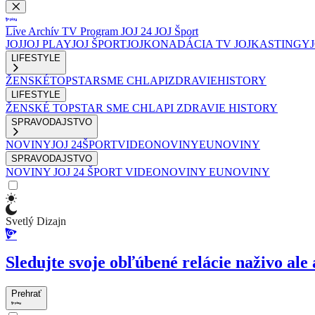
Live
Archív
TV Program
JOJ 24
JOJ Šport
JOJ
JOJ PLAY
JOJ ŠPORT
JOJKO
NADÁCIA TV JOJ
KASTINGY
LIFESTYLE
ŽENSKÉ
TOPSTAR
SME CHLAPI
ZDRAVIE
HISTORY
LIFESTYLE
ŽENSKÉ
TOPSTAR
SME CHLAPI
ZDRAVIE
HISTORY
SPRAVODAJSTVO
NOVINY
JOJ 24
ŠPORT
VIDEONOVINY
EUNOVINY
SPRAVODAJSTVO
NOVINY
JOJ 24
ŠPORT
VIDEONOVINY
EUNOVINY
Svetlý Dizajn
Sledujte svoje obľúbené relácie naživo ale 
Prehrať