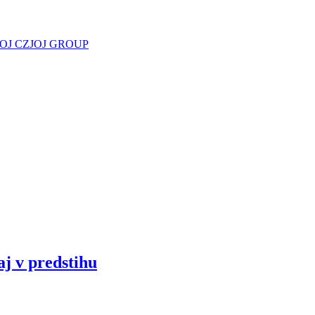
JOJ CZ
JOJ GROUP
aj v predstihu