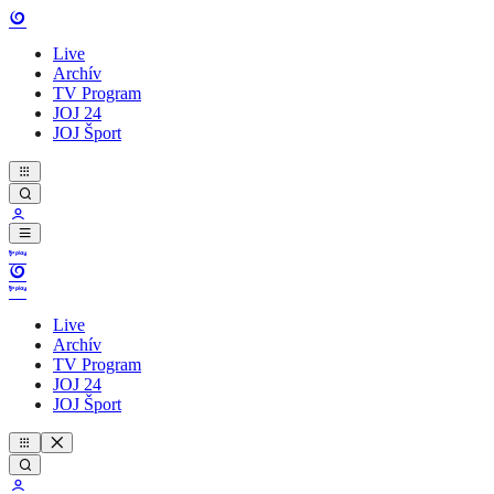
Live
Archív
TV Program
JOJ 24
JOJ Šport
Live
Archív
TV Program
JOJ 24
JOJ Šport