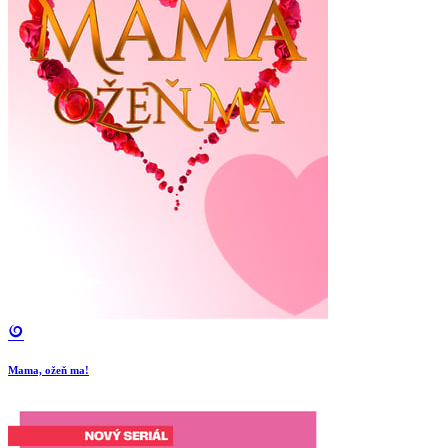
Mama, ožeň ma!