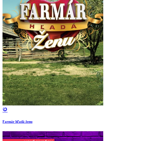
Farmár hľadá ženu