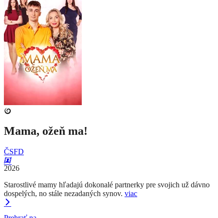
Mama, ožeň ma!
ČSFD
2026
Starostlivé mamy hľadajú dokonalé partnerky pre svojich už dávno
dospelých, no stále nezadaných synov.
viac
Prehrať na