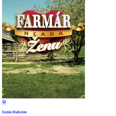
Farmár hľadá ženu