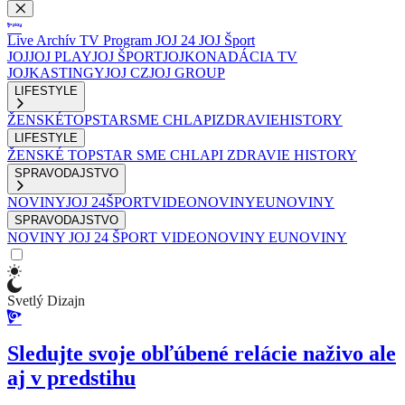
Live
Archív
TV Program
JOJ 24
JOJ Šport
JOJ
JOJ PLAY
JOJ ŠPORT
JOJKO
NADÁCIA TV
JOJ
KASTINGY
JOJ CZ
JOJ GROUP
LIFESTYLE
ŽENSKÉ
TOPSTAR
SME CHLAPI
ZDRAVIE
HISTORY
LIFESTYLE
ŽENSKÉ
TOPSTAR
SME CHLAPI
ZDRAVIE
HISTORY
SPRAVODAJSTVO
NOVINY
JOJ 24
ŠPORT
VIDEONOVINY
EUNOVINY
SPRAVODAJSTVO
NOVINY
JOJ 24
ŠPORT
VIDEONOVINY
EUNOVINY
Svetlý Dizajn
Sledujte svoje obľúbené relácie naživo ale
aj v predstihu