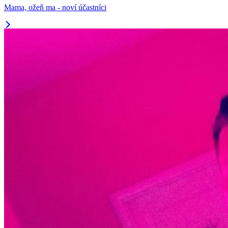
Mama, ožeň ma - noví účastníci