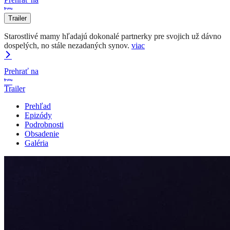
Trailer
Starostlivé mamy hľadajú dokonalé partnerky pre svojich už dávno
dospelých, no stále nezadaných synov.
viac
Prehrať na
Trailer
Prehľad
Epizódy
Podrobnosti
Obsadenie
Galéria