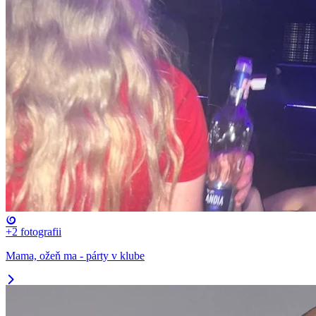
+2
fotografii
Mama, ožeň ma - párty v klube