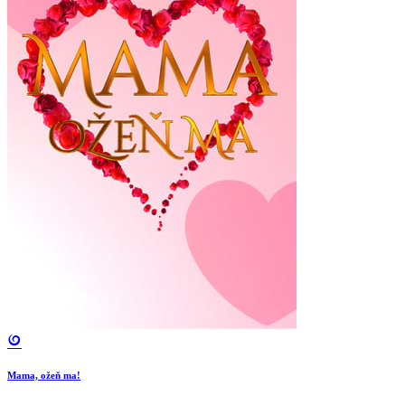
Mama, ožeň ma!