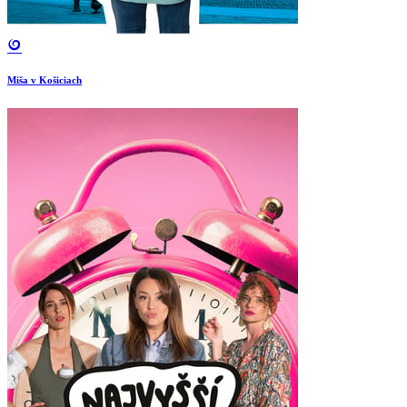
Miša v Košiciach