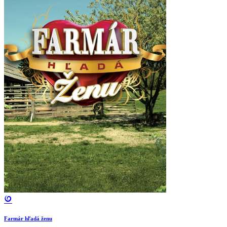
Farmár hľadá ženu