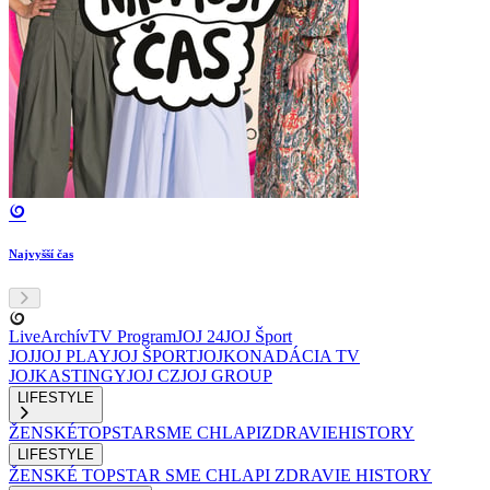
Najvyšší čas
Live
Archív
TV Program
JOJ 24
JOJ Šport
JOJ
JOJ PLAY
JOJ ŠPORT
JOJKO
NADÁCIA TV
JOJ
KASTINGY
JOJ CZ
JOJ GROUP
LIFESTYLE
ŽENSKÉ
TOPSTAR
SME CHLAPI
ZDRAVIE
HISTORY
LIFESTYLE
ŽENSKÉ
TOPSTAR
SME CHLAPI
ZDRAVIE
HISTORY