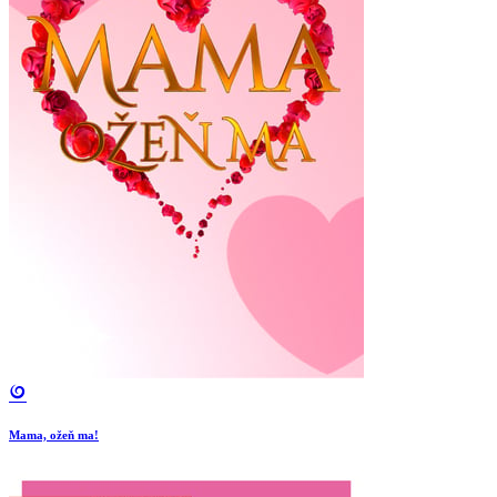
Mama, ožeň ma!