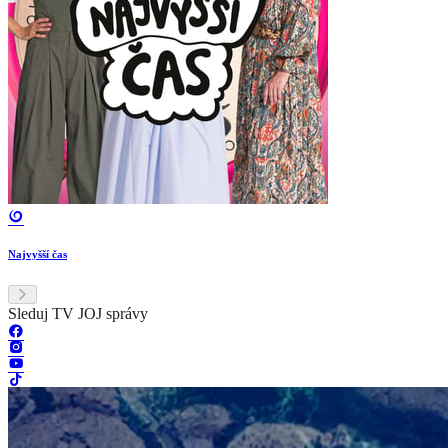
Najvyšší čas
Sleduj TV JOJ správy