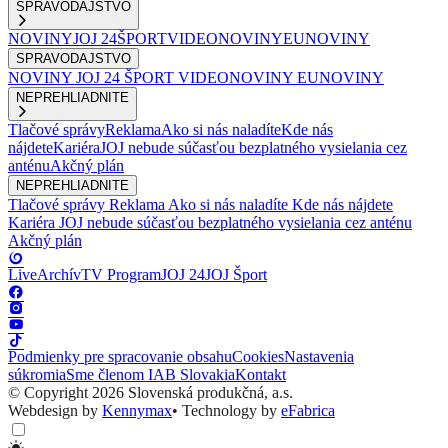
SPRAVODAJSTVO
NOVINY
JOJ 24
ŠPORT
VIDEONOVINY
EUNOVINY
SPRAVODAJSTVO
NOVINY
JOJ 24
ŠPORT
VIDEONOVINY
EUNOVINY
NEPREHLIADNITE
Tlačové správy
Reklama
Ako si nás naladíte
Kde nás
nájdete
Kariéra
JOJ nebude súčasťou bezplatného vysielania cez
anténu
Akčný plán
NEPREHLIADNITE
Tlačové správy
Reklama
Ako si nás naladíte
Kde nás nájdete
Kariéra
JOJ nebude súčasťou bezplatného vysielania cez anténu
Akčný plán
Live
Archív
TV Program
JOJ 24
JOJ Šport
Podmienky pre spracovanie obsahu
Cookies
Nastavenia
súkromia
Sme členom IAB Slovakia
Kontakt
© Copyright 2026 Slovenská produkčná, a.s.
Webdesign by
Kennymax
•
Technology by
eFabrica