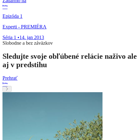
Zadarmo na
Epizóda 1
Experti - PREMIÉRA
Séria 1
•
14. jan 2013
Slobodne a bez záväzkov
Sledujte svoje obľúbené relácie naživo ale
aj v predstihu
Prehrať