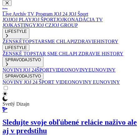
Live
Archív
TV Program
JOJ 24
JOJ Šport
JOJ
JOJ PLAY
JOJ ŠPORT
JOJKO
NADÁCIA TV
JOJ
KASTINGY
JOJ CZ
JOJ GROUP
LIFESTYLE
ŽENSKÉ
TOPSTAR
SME CHLAPI
ZDRAVIE
HISTORY
LIFESTYLE
ŽENSKÉ
TOPSTAR
SME CHLAPI
ZDRAVIE
HISTORY
SPRAVODAJSTVO
NOVINY
JOJ 24
ŠPORT
VIDEONOVINY
EUNOVINY
SPRAVODAJSTVO
NOVINY
JOJ 24
ŠPORT
VIDEONOVINY
EUNOVINY
Svetlý Dizajn
Sledujte svoje obľúbené relácie naživo ale
aj v predstihu