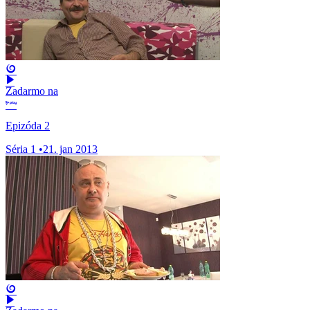
Zadarmo na
Epizóda 2
Séria 1
•
21. jan 2013