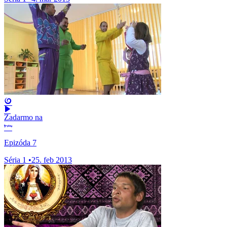
Zadarmo na
Epizóda 7
Séria 1
•
25. feb 2013