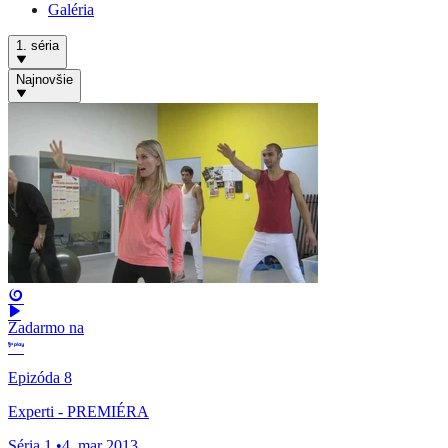
Galéria
1. séria
Najnovšie
Zadarmo na
Epizóda 8
Experti - PREMIÉRA
Séria 1
•
4. mar 2013