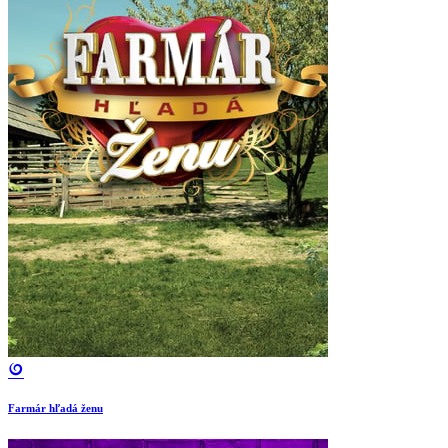
Farmár hľadá ženu