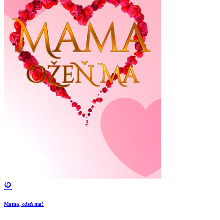
Mama, ožeň ma!