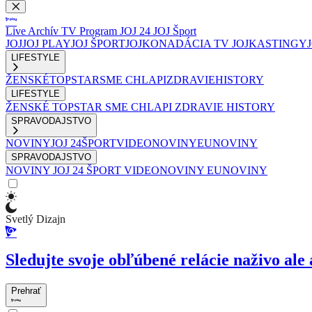
Live
Archív
TV Program
JOJ 24
JOJ Šport
JOJ
JOJ PLAY
JOJ ŠPORT
JOJKO
NADÁCIA TV JOJ
KASTINGY
LIFESTYLE
ŽENSKÉ
TOPSTAR
SME CHLAPI
ZDRAVIE
HISTORY
LIFESTYLE
ŽENSKÉ
TOPSTAR
SME CHLAPI
ZDRAVIE
HISTORY
SPRAVODAJSTVO
NOVINY
JOJ 24
ŠPORT
VIDEONOVINY
EUNOVINY
SPRAVODAJSTVO
NOVINY
JOJ 24
ŠPORT
VIDEONOVINY
EUNOVINY
Svetlý Dizajn
Sledujte svoje obľúbené relácie naživo ale 
Prehrať