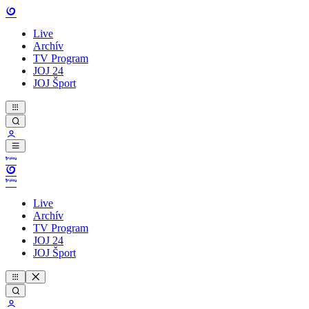
Live
Archív
TV Program
JOJ 24
JOJ Šport
Live
Archív
TV Program
JOJ 24
JOJ Šport