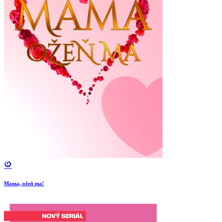
Mama, ožeň ma!