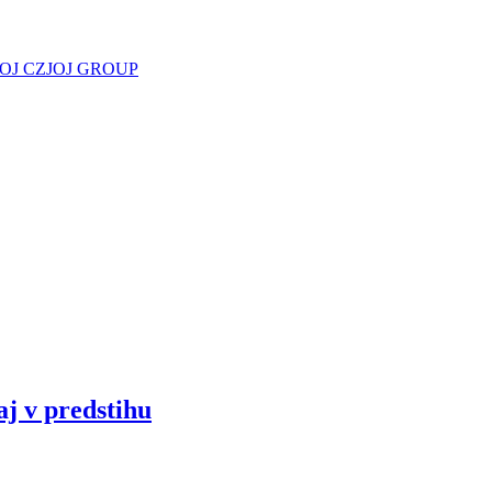
JOJ CZ
JOJ GROUP
aj v predstihu