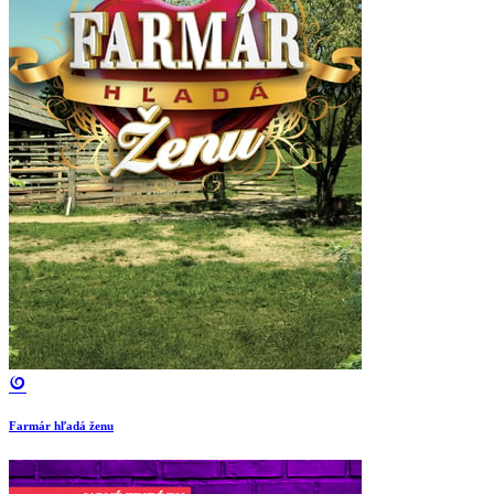
Farmár hľadá ženu