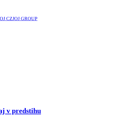
JOJ CZ
JOJ GROUP
aj v predstihu