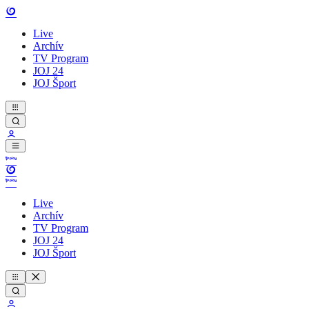
Live
Archív
TV Program
JOJ 24
JOJ Šport
Live
Archív
TV Program
JOJ 24
JOJ Šport