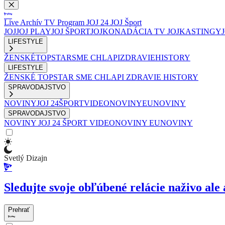
Live
Archív
TV Program
JOJ 24
JOJ Šport
JOJ
JOJ PLAY
JOJ ŠPORT
JOJKO
NADÁCIA TV JOJ
KASTINGY
LIFESTYLE
ŽENSKÉ
TOPSTAR
SME CHLAPI
ZDRAVIE
HISTORY
LIFESTYLE
ŽENSKÉ
TOPSTAR
SME CHLAPI
ZDRAVIE
HISTORY
SPRAVODAJSTVO
NOVINY
JOJ 24
ŠPORT
VIDEONOVINY
EUNOVINY
SPRAVODAJSTVO
NOVINY
JOJ 24
ŠPORT
VIDEONOVINY
EUNOVINY
Svetlý Dizajn
Sledujte svoje obľúbené relácie naživo ale 
Prehrať