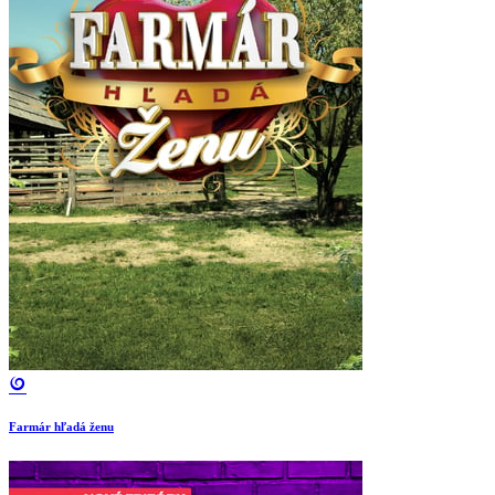
Farmár hľadá ženu