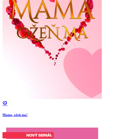
Mama, ožeň ma!