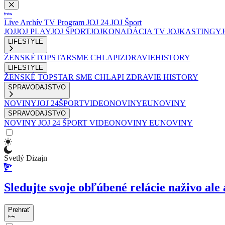
Live
Archív
TV Program
JOJ 24
JOJ Šport
JOJ
JOJ PLAY
JOJ ŠPORT
JOJKO
NADÁCIA TV JOJ
KASTINGY
LIFESTYLE
ŽENSKÉ
TOPSTAR
SME CHLAPI
ZDRAVIE
HISTORY
LIFESTYLE
ŽENSKÉ
TOPSTAR
SME CHLAPI
ZDRAVIE
HISTORY
SPRAVODAJSTVO
NOVINY
JOJ 24
ŠPORT
VIDEONOVINY
EUNOVINY
SPRAVODAJSTVO
NOVINY
JOJ 24
ŠPORT
VIDEONOVINY
EUNOVINY
Svetlý Dizajn
Sledujte svoje obľúbené relácie naživo ale 
Prehrať