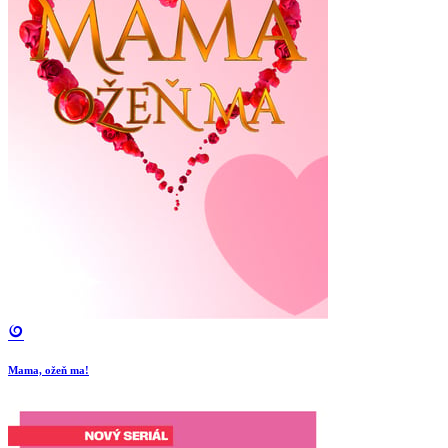
Mama, ožeň ma!