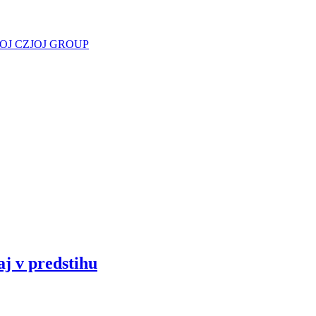
JOJ CZ
JOJ GROUP
aj v predstihu