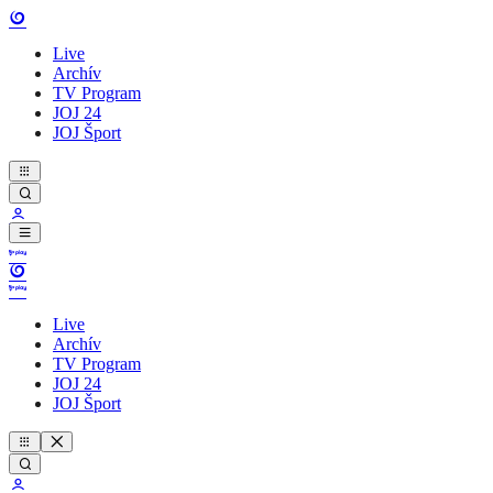
Live
Archív
TV Program
JOJ 24
JOJ Šport
Live
Archív
TV Program
JOJ 24
JOJ Šport