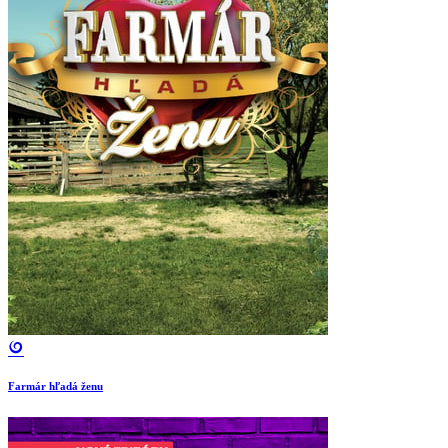
Farmár hľadá ženu