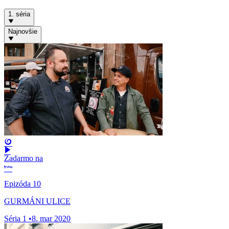
1. séria
Najnovšie
Zadarmo na
Epizóda 10
GURMÁNI ULICE
Séria 1
•
8. mar 2020