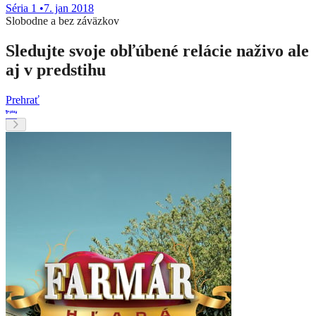
Séria 1
•
7. jan 2018
Slobodne a bez záväzkov
Sledujte svoje obľúbené relácie naživo ale
aj v predstihu
Prehrať