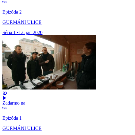
Epizóda 2
GURMÁNI ULICE
Séria 1
•
12. jan 2020
Zadarmo na
Epizóda 1
GURMÁNI ULICE