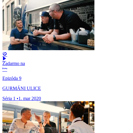
Zadarmo na
Epizóda 9
GURMÁNI ULICE
Séria 1
•
1. mar 2020