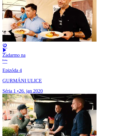
Zadarmo na
Epizóda 4
GURMÁNI ULICE
Séria 1
•
26. jan 2020