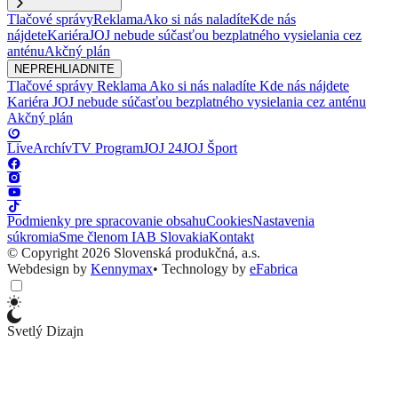
Tlačové správy
Reklama
Ako si nás naladíte
Kde nás
nájdete
Kariéra
JOJ nebude súčasťou bezplatného vysielania cez
anténu
Akčný plán
NEPREHLIADNITE
Tlačové správy
Reklama
Ako si nás naladíte
Kde nás nájdete
Kariéra
JOJ nebude súčasťou bezplatného vysielania cez anténu
Akčný plán
Live
Archív
TV Program
JOJ 24
JOJ Šport
Podmienky pre spracovanie obsahu
Cookies
Nastavenia
súkromia
Sme členom IAB Slovakia
Kontakt
© Copyright 2026 Slovenská produkčná, a.s.
Webdesign by
Kennymax
•
Technology by
eFabrica
Svetlý Dizajn