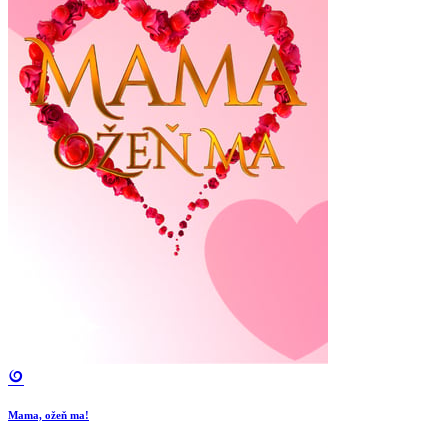
Mama, ožeň ma!