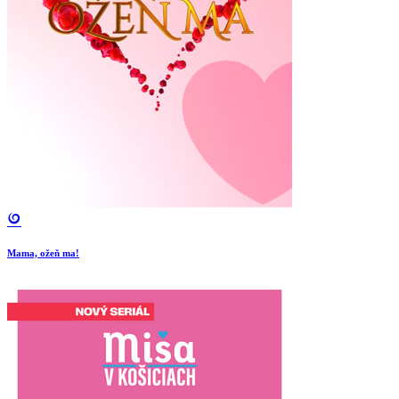
Mama, ožeň ma!