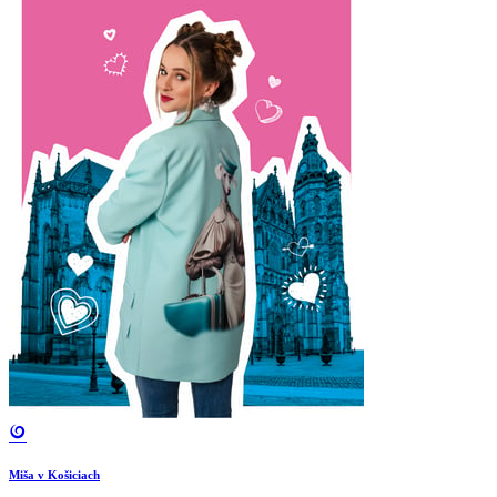
Miša v Košiciach