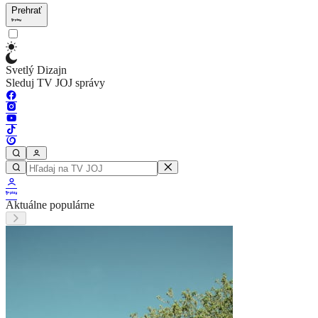
Prehrať
Svetlý Dizajn
Sleduj TV JOJ správy
Aktuálne populárne