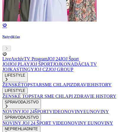
Najvyšší čas
Live
Archív
TV Program
JOJ 24
JOJ Šport
JOJ
JOJ PLAY
JOJ ŠPORT
JOJKO
NADÁCIA TV
JOJ
KASTINGY
JOJ CZ
JOJ GROUP
LIFESTYLE
ŽENSKÉ
TOPSTAR
SME CHLAPI
ZDRAVIE
HISTORY
LIFESTYLE
ŽENSKÉ
TOPSTAR
SME CHLAPI
ZDRAVIE
HISTORY
SPRAVODAJSTVO
NOVINY
JOJ 24
ŠPORT
VIDEONOVINY
EUNOVINY
SPRAVODAJSTVO
NOVINY
JOJ 24
ŠPORT
VIDEONOVINY
EUNOVINY
NEPREHLIADNITE