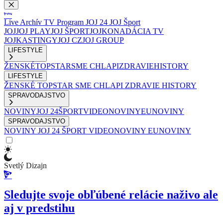
Live
Archív
TV Program
JOJ 24
JOJ Šport
JOJ
JOJ PLAY
JOJ ŠPORT
JOJKO
NADÁCIA TV
JOJ
KASTINGY
JOJ CZ
JOJ GROUP
LIFESTYLE
ŽENSKÉ
TOPSTAR
SME CHLAPI
ZDRAVIE
HISTORY
LIFESTYLE
ŽENSKÉ
TOPSTAR
SME CHLAPI
ZDRAVIE
HISTORY
SPRAVODAJSTVO
NOVINY
JOJ 24
ŠPORT
VIDEONOVINY
EUNOVINY
SPRAVODAJSTVO
NOVINY
JOJ 24
ŠPORT
VIDEONOVINY
EUNOVINY
Svetlý Dizajn
Sledujte svoje obľúbené relácie naživo ale
aj v predstihu