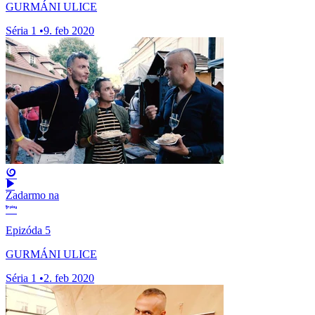
GURMÁNI ULICE
Séria 1
•
9. feb 2020
Zadarmo na
Epizóda 5
GURMÁNI ULICE
Séria 1
•
2. feb 2020