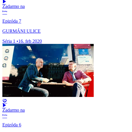
Zadarmo na
Epizóda 7
GURMÁNI ULICE
Séria 1
•
16. feb 2020
Zadarmo na
Epizóda 6