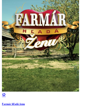
Farmár hľadá ženu