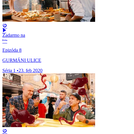
Zadarmo na
Epizóda 8
GURMÁNI ULICE
Séria 1
•
23. feb 2020