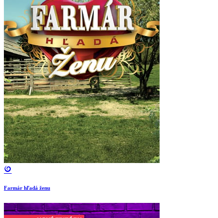
Farmár hľadá ženu