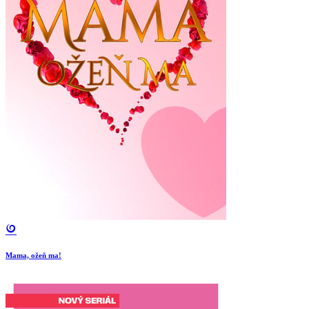
Mama, ožeň ma!