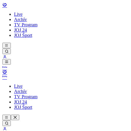
Live
Archív
TV Program
JOJ 24
JOJ Šport
Live
Archív
TV Program
JOJ 24
JOJ Šport