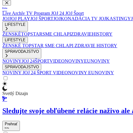
Live
Archív
TV Program
JOJ 24
JOJ Šport
JOJ
JOJ PLAY
JOJ ŠPORT
JOJKO
NADÁCIA TV JOJ
KASTINGY
LIFESTYLE
ŽENSKÉ
TOPSTAR
SME CHLAPI
ZDRAVIE
HISTORY
LIFESTYLE
ŽENSKÉ
TOPSTAR
SME CHLAPI
ZDRAVIE
HISTORY
SPRAVODAJSTVO
NOVINY
JOJ 24
ŠPORT
VIDEONOVINY
EUNOVINY
SPRAVODAJSTVO
NOVINY
JOJ 24
ŠPORT
VIDEONOVINY
EUNOVINY
Svetlý Dizajn
Sledujte svoje obľúbené relácie naživo ale 
Prehrať