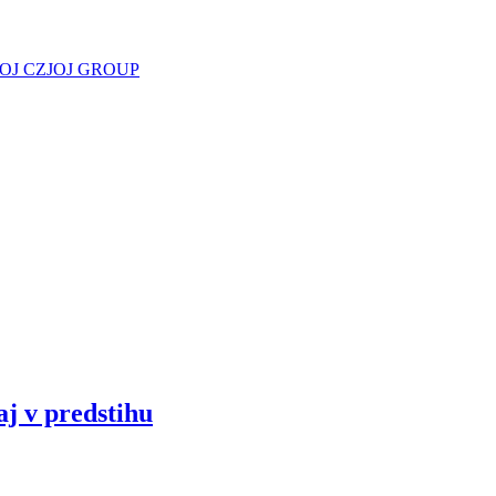
JOJ CZ
JOJ GROUP
aj v predstihu