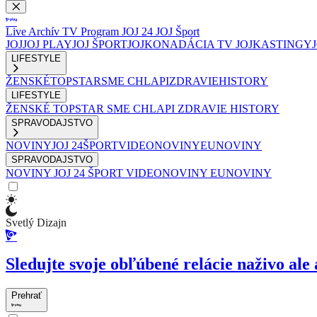
Live
Archív
TV Program
JOJ 24
JOJ Šport
JOJ
JOJ PLAY
JOJ ŠPORT
JOJKO
NADÁCIA TV JOJ
KASTINGY
LIFESTYLE
ŽENSKÉ
TOPSTAR
SME CHLAPI
ZDRAVIE
HISTORY
LIFESTYLE
ŽENSKÉ
TOPSTAR
SME CHLAPI
ZDRAVIE
HISTORY
SPRAVODAJSTVO
NOVINY
JOJ 24
ŠPORT
VIDEONOVINY
EUNOVINY
SPRAVODAJSTVO
NOVINY
JOJ 24
ŠPORT
VIDEONOVINY
EUNOVINY
Svetlý Dizajn
Sledujte svoje obľúbené relácie naživo ale 
Prehrať