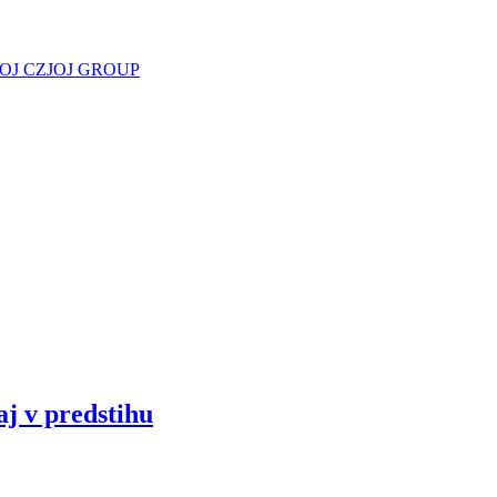
JOJ CZ
JOJ GROUP
aj v predstihu