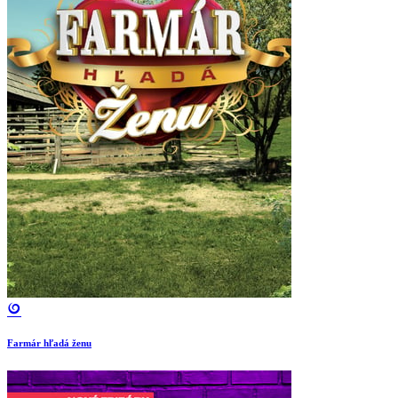
Farmár hľadá ženu