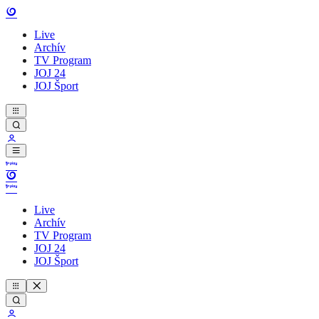
Live
Archív
TV Program
JOJ 24
JOJ Šport
Live
Archív
TV Program
JOJ 24
JOJ Šport