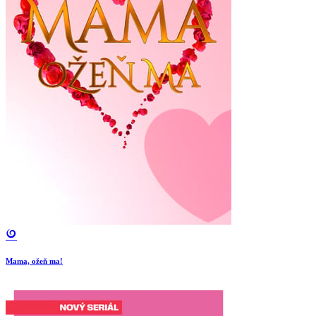
Mama, ožeň ma!