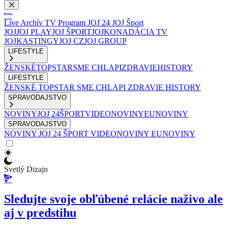
Live
Archív
TV Program
JOJ 24
JOJ Šport
JOJ
JOJ PLAY
JOJ ŠPORT
JOJKO
NADÁCIA TV
JOJ
KASTINGY
JOJ CZ
JOJ GROUP
LIFESTYLE
ŽENSKÉ
TOPSTAR
SME CHLAPI
ZDRAVIE
HISTORY
LIFESTYLE
ŽENSKÉ
TOPSTAR
SME CHLAPI
ZDRAVIE
HISTORY
SPRAVODAJSTVO
NOVINY
JOJ 24
ŠPORT
VIDEONOVINY
EUNOVINY
SPRAVODAJSTVO
NOVINY
JOJ 24
ŠPORT
VIDEONOVINY
EUNOVINY
Svetlý Dizajn
Sledujte svoje obľúbené relácie naživo ale
aj v predstihu