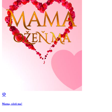
Mama, ožeň ma!