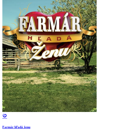
Farmár hľadá ženu