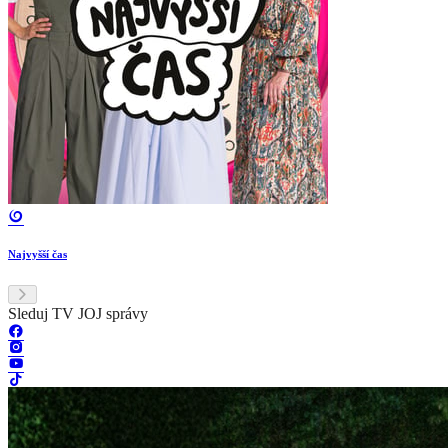
Najvyšší čas
Sleduj TV JOJ správy