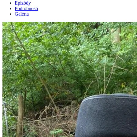
Epizódy
Podrobnosti
Galéria