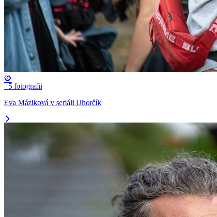
+5
fotografii
Eva Máziková v seriáli Uhorčík