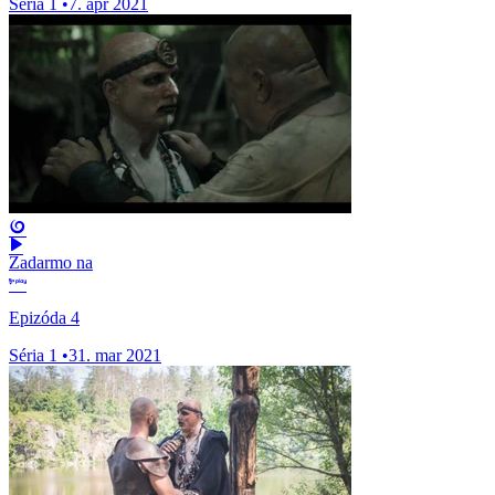
Séria 1
•
7. apr 2021
Zadarmo na
Epizóda 4
Séria 1
•
31. mar 2021