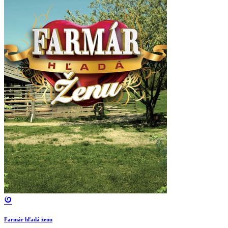
Farmár hľadá ženu