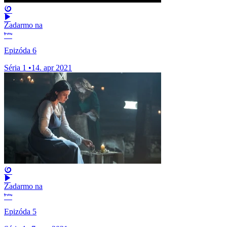
Zadarmo na
Epizóda 6
Séria 1
•
14. apr 2021
Zadarmo na
Epizóda 5