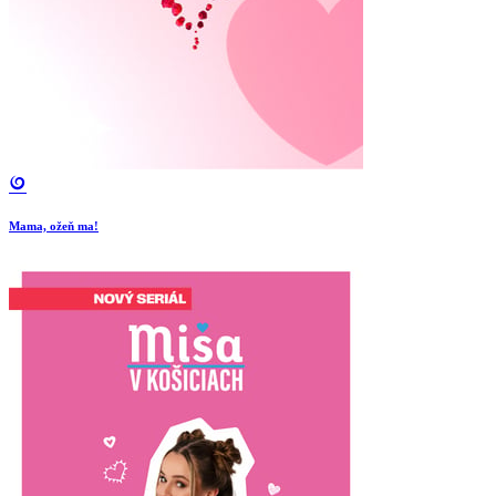
Mama, ožeň ma!