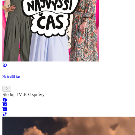
Najvyšší čas
Sleduj TV JOJ správy