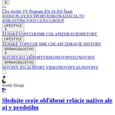
Live
Archív
TV Program
JOJ 24
JOJ Šport
JOJ
JOJ PLAY
JOJ ŠPORT
JOJKO
NADÁCIA TV
JOJ
KASTINGY
JOJ CZ
JOJ GROUP
LIFESTYLE
ŽENSKÉ
TOPSTAR
SME CHLAPI
ZDRAVIE
HISTORY
LIFESTYLE
ŽENSKÉ
TOPSTAR
SME CHLAPI
ZDRAVIE
HISTORY
SPRAVODAJSTVO
NOVINY
JOJ 24
ŠPORT
VIDEONOVINY
EUNOVINY
SPRAVODAJSTVO
NOVINY
JOJ 24
ŠPORT
VIDEONOVINY
EUNOVINY
Svetlý Dizajn
Sledujte svoje obľúbené relácie naživo ale
aj v predstihu