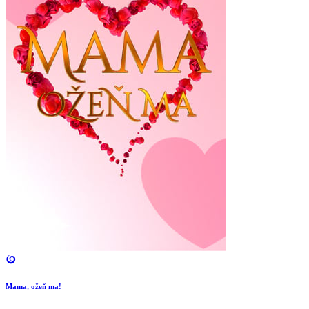
Mama, ožeň ma!