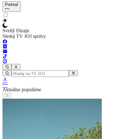
Prehrať
Svetlý Dizajn
Sleduj TV JOJ správy
Aktuálne populárne