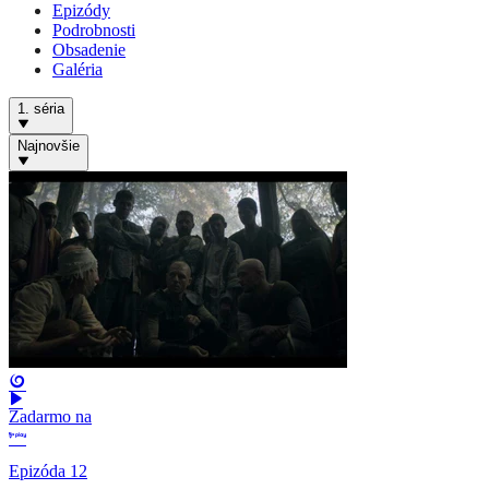
Epizódy
Podrobnosti
Obsadenie
Galéria
1. séria
Najnovšie
Zadarmo na
Epizóda 12