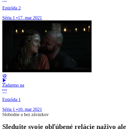
Epizóda 2
Séria 1
•
17. mar 2021
Zadarmo na
Epizóda 1
Séria 1
•
10. mar 2021
Slobodne a bez záväzkov
Sledujte svoje obľúbené relácie naživo ale