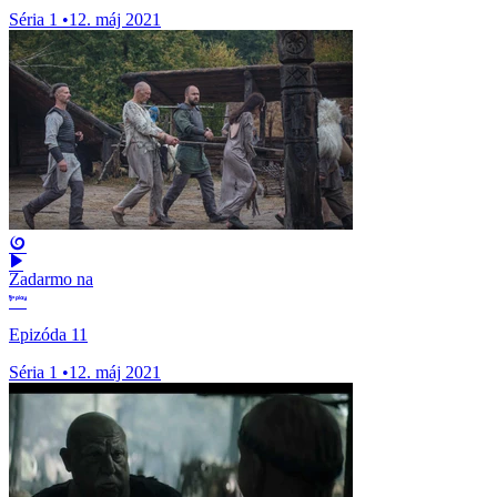
Séria 1
•
12. máj 2021
Zadarmo na
Epizóda 11
Séria 1
•
12. máj 2021