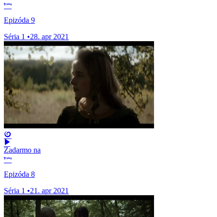
Epizóda 9
Séria 1
•
28. apr 2021
Zadarmo na
Epizóda 8
Séria 1
•
21. apr 2021