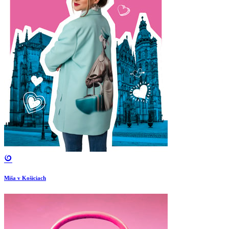
Miša v Košiciach