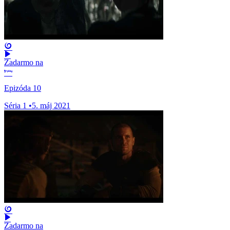
Zadarmo na
Epizóda 10
Séria 1
•
5. máj 2021
Zadarmo na