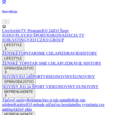
Najvyšší čas
Live
Archív
TV Program
JOJ 24
JOJ Šport
JOJ
JOJ PLAY
JOJ ŠPORT
JOJKO
NADÁCIA TV
JOJ
KASTINGY
JOJ CZ
JOJ GROUP
LIFESTYLE
ŽENSKÉ
TOPSTAR
SME CHLAPI
ZDRAVIE
HISTORY
LIFESTYLE
ŽENSKÉ
TOPSTAR
SME CHLAPI
ZDRAVIE
HISTORY
SPRAVODAJSTVO
NOVINY
JOJ 24
ŠPORT
VIDEONOVINY
EUNOVINY
SPRAVODAJSTVO
NOVINY
JOJ 24
ŠPORT
VIDEONOVINY
EUNOVINY
NEPREHLIADNITE
Tlačové správy
Reklama
Ako si nás naladíte
Kde nás
nájdete
Kariéra
JOJ nebude súčasťou bezplatného vysielania cez
anténu
Akčný plán
NEPREHLIADNITE