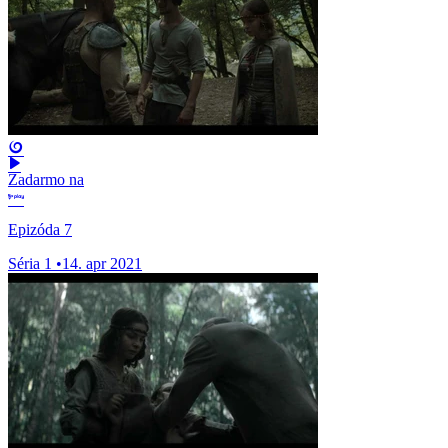
Zadarmo na
Epizóda 7
Séria 1
•
14. apr 2021