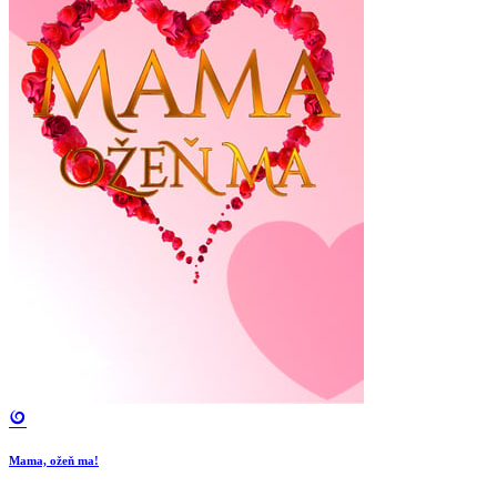
Mama, ožeň ma!