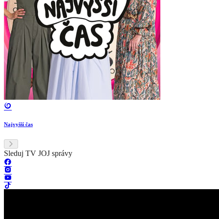
Najvyšší čas
Sleduj TV JOJ správy