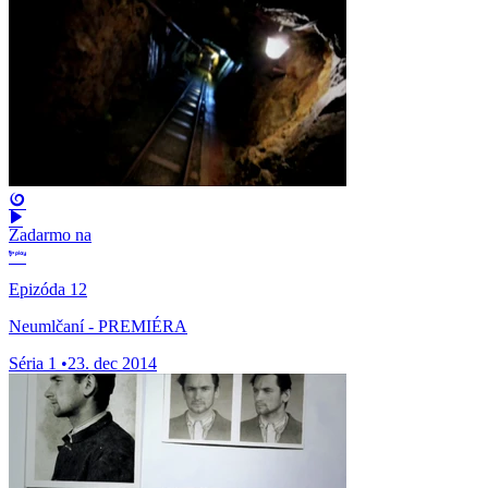
Zadarmo na
Epizóda 12
Neumlčaní - PREMIÉRA
Séria 1
•
23. dec 2014