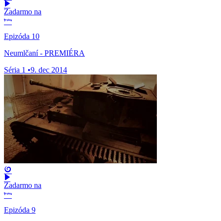
Zadarmo na
Epizóda 10
Neumlčaní - PREMIÉRA
Séria 1
•
9. dec 2014
Zadarmo na
Epizóda 9