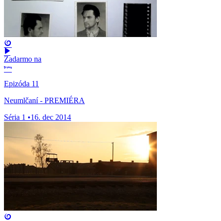
Zadarmo na
Epizóda 11
Neumlčaní - PREMIÉRA
Séria 1
•
16. dec 2014