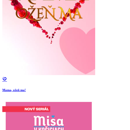
Mama, ožeň ma!