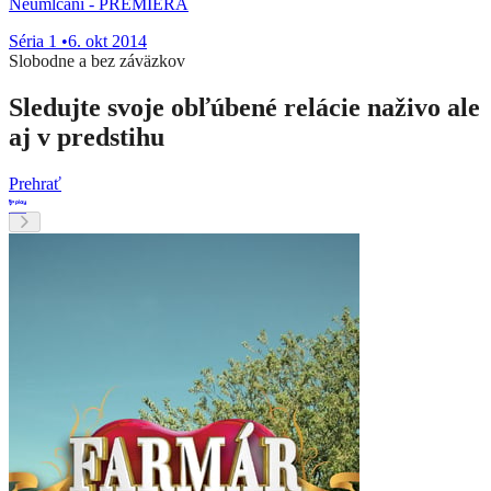
Neumlčaní - PREMIÉRA
Séria 1
•
6. okt 2014
Slobodne a bez záväzkov
Sledujte svoje obľúbené relácie naživo ale
aj v predstihu
Prehrať