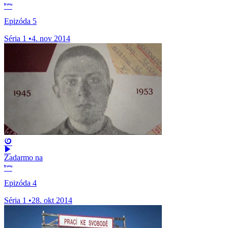
Epizóda 5
Séria 1
•
4. nov 2014
Zadarmo na
Epizóda 4
Séria 1
•
28. okt 2014