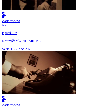
Zadarmo na
Epizóda 6
Neumlčaní - PREMIÉRA
Séria 1
•
3. dec 2023
Zadarmo na