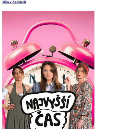
Miša v Košiciach