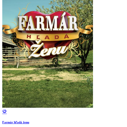
Farmár hľadá ženu