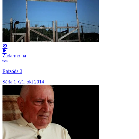
Zadarmo na
Epizóda 3
Séria 1
•
21. okt 2014