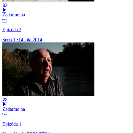
Zadarmo na
Epizóda 2
Séria 1
•
14. okt 2014
Zadarmo na
Epizóda 1