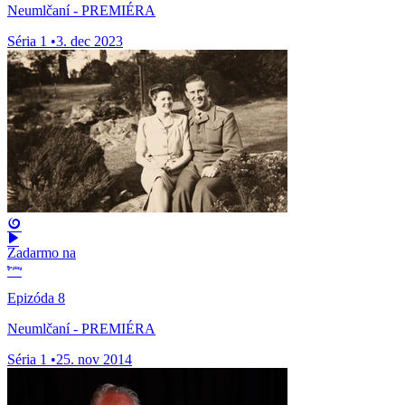
Neumlčaní - PREMIÉRA
Séria 1
•
3. dec 2023
Zadarmo na
Epizóda 8
Neumlčaní - PREMIÉRA
Séria 1
•
25. nov 2014