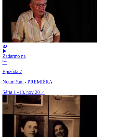
Zadarmo na
Epizóda 7
Neumlčaní - PREMIÉRA
Séria 1
•
18. nov 2014