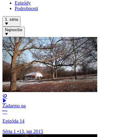
Epizódy
Podrobnosti
1. séria
Najnovšie
Zadarmo na
Epizóda 14
Séria 1
•
13. jan 2015