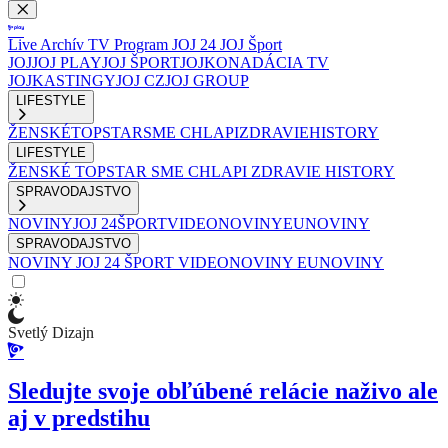
Live
Archív
TV Program
JOJ 24
JOJ Šport
JOJ
JOJ PLAY
JOJ ŠPORT
JOJKO
NADÁCIA TV
JOJ
KASTINGY
JOJ CZ
JOJ GROUP
LIFESTYLE
ŽENSKÉ
TOPSTAR
SME CHLAPI
ZDRAVIE
HISTORY
LIFESTYLE
ŽENSKÉ
TOPSTAR
SME CHLAPI
ZDRAVIE
HISTORY
SPRAVODAJSTVO
NOVINY
JOJ 24
ŠPORT
VIDEONOVINY
EUNOVINY
SPRAVODAJSTVO
NOVINY
JOJ 24
ŠPORT
VIDEONOVINY
EUNOVINY
Svetlý Dizajn
Sledujte svoje obľúbené relácie naživo ale
aj v predstihu