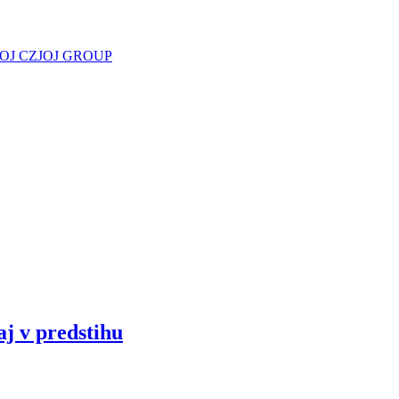
JOJ CZ
JOJ GROUP
aj v predstihu