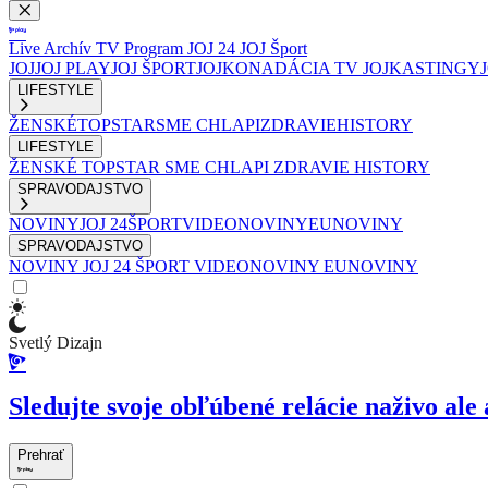
Live
Archív
TV Program
JOJ 24
JOJ Šport
JOJ
JOJ PLAY
JOJ ŠPORT
JOJKO
NADÁCIA TV JOJ
KASTINGY
LIFESTYLE
ŽENSKÉ
TOPSTAR
SME CHLAPI
ZDRAVIE
HISTORY
LIFESTYLE
ŽENSKÉ
TOPSTAR
SME CHLAPI
ZDRAVIE
HISTORY
SPRAVODAJSTVO
NOVINY
JOJ 24
ŠPORT
VIDEONOVINY
EUNOVINY
SPRAVODAJSTVO
NOVINY
JOJ 24
ŠPORT
VIDEONOVINY
EUNOVINY
Svetlý Dizajn
Sledujte svoje obľúbené relácie naživo ale 
Prehrať