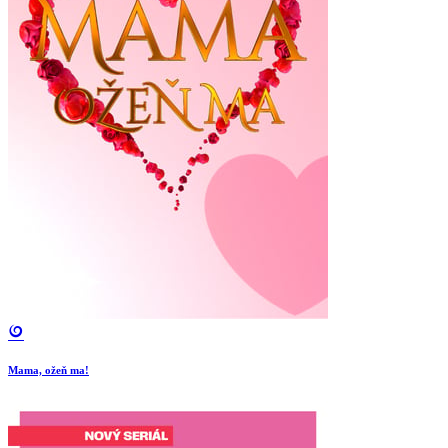
Mama, ožeň ma!