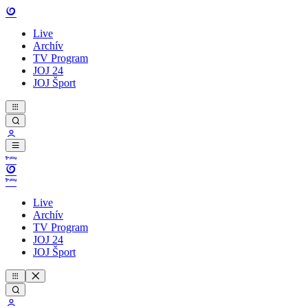
Live
Archív
TV Program
JOJ 24
JOJ Šport
Live
Archív
TV Program
JOJ 24
JOJ Šport