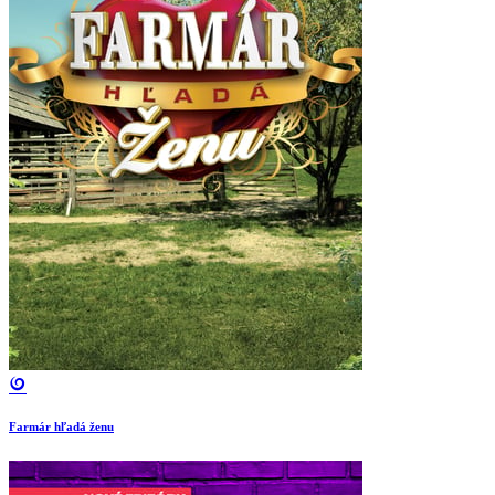
Farmár hľadá ženu