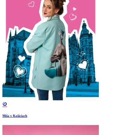
Miša v Košiciach