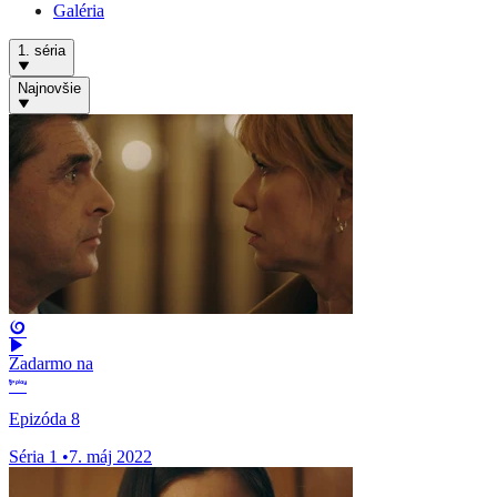
Galéria
1. séria
Najnovšie
Zadarmo na
Epizóda 8
Séria 1
•
7. máj 2022