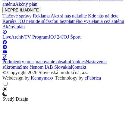
anténu
Akčný plán
NEPREHLIADNITE
Tlačové správy
Reklama
Ako si nás naladíte
Kde nás nájdete
Kariéra
JOJ nebude súčasťou bezplatného vysielania cez anténu
Akčný plán
Live
Archív
TV Program
JOJ 24
JOJ Šport
Podmienky pre spracovanie obsahu
Cookies
Nastavenia
súkromia
Sme členom IAB Slovakia
Kontakt
© Copyright 2026 Slovenská produkčná, a.s.
Webdesign by
Kennymax
•
Technology by
eFabrica
Svetlý Dizajn