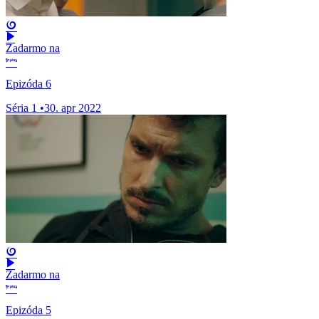
Zadarmo na
Epizóda 6
Séria 1
•
30. apr 2022
Zadarmo na
Epizóda 5