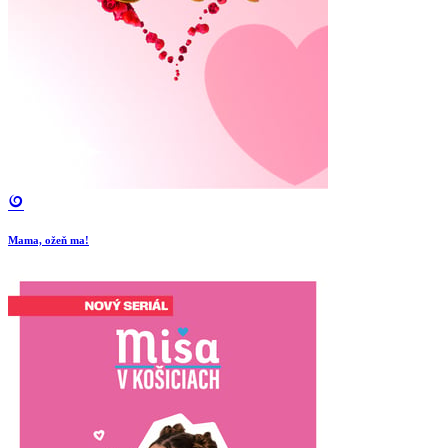
Mama, ožeň ma!