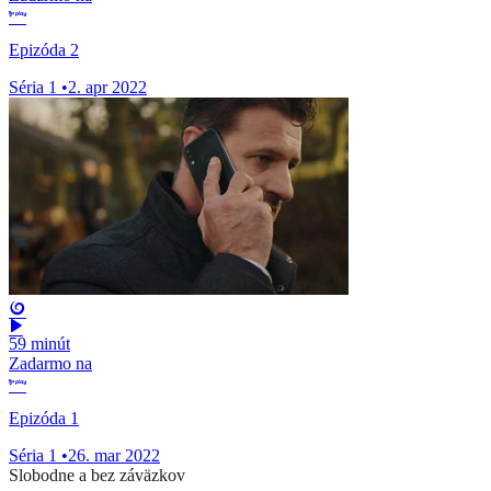
Epizóda 2
Séria 1
•
2. apr 2022
59 minút
Zadarmo na
Epizóda 1
Séria 1
•
26. mar 2022
Slobodne a bez záväzkov