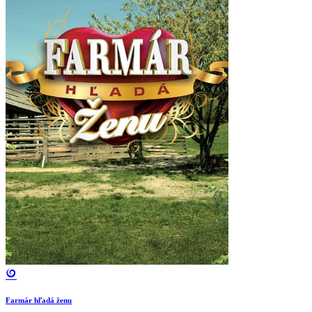
Farmár hľadá ženu