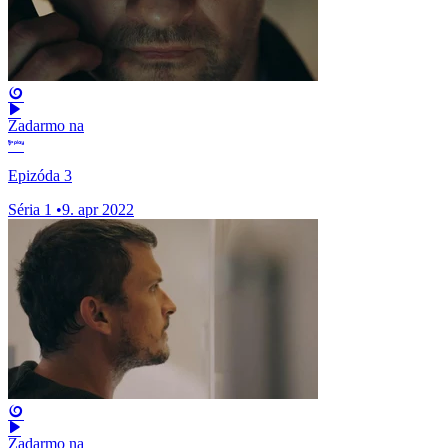
Zadarmo na
Epizóda 3
Séria 1
•
9. apr 2022
Zadarmo na