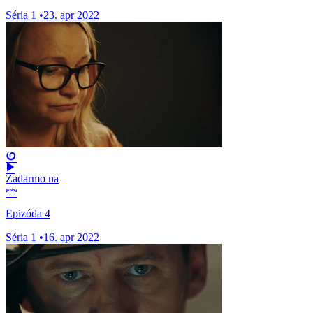
Séria 1
•
23. apr 2022
Zadarmo na
Epizóda 4
Séria 1
•
16. apr 2022