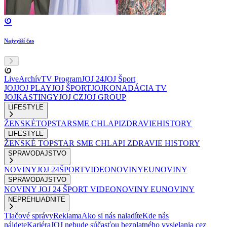
Najvyšší čas
Live
Archív
TV Program
JOJ 24
JOJ Šport
JOJ
JOJ PLAY
JOJ ŠPORT
JOJKO
NADÁCIA TV
JOJ
KASTINGY
JOJ CZ
JOJ GROUP
LIFESTYLE
ŽENSKÉ
TOPSTAR
SME CHLAPI
ZDRAVIE
HISTORY
LIFESTYLE
ŽENSKÉ
TOPSTAR
SME CHLAPI
ZDRAVIE
HISTORY
SPRAVODAJSTVO
NOVINY
JOJ 24
ŠPORT
VIDEONOVINY
EUNOVINY
SPRAVODAJSTVO
NOVINY
JOJ 24
ŠPORT
VIDEONOVINY
EUNOVINY
NEPREHLIADNITE
Tlačové správy
Reklama
Ako si nás naladíte
Kde nás
nájdete
Kariéra
JOJ nebude súčasťou bezplatného vysielania cez