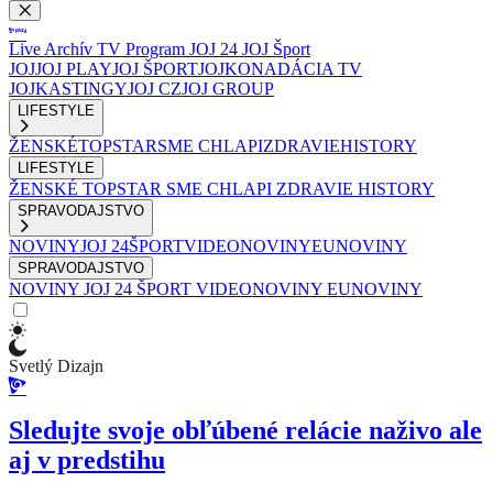
Live
Archív
TV Program
JOJ 24
JOJ Šport
JOJ
JOJ PLAY
JOJ ŠPORT
JOJKO
NADÁCIA TV
JOJ
KASTINGY
JOJ CZ
JOJ GROUP
LIFESTYLE
ŽENSKÉ
TOPSTAR
SME CHLAPI
ZDRAVIE
HISTORY
LIFESTYLE
ŽENSKÉ
TOPSTAR
SME CHLAPI
ZDRAVIE
HISTORY
SPRAVODAJSTVO
NOVINY
JOJ 24
ŠPORT
VIDEONOVINY
EUNOVINY
SPRAVODAJSTVO
NOVINY
JOJ 24
ŠPORT
VIDEONOVINY
EUNOVINY
Svetlý Dizajn
Sledujte svoje obľúbené relácie naživo ale
aj v predstihu