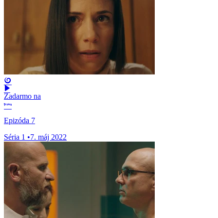
Zadarmo na
Epizóda 7
Séria 1
•
7. máj 2022