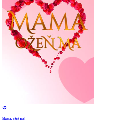
Mama, ožeň ma!