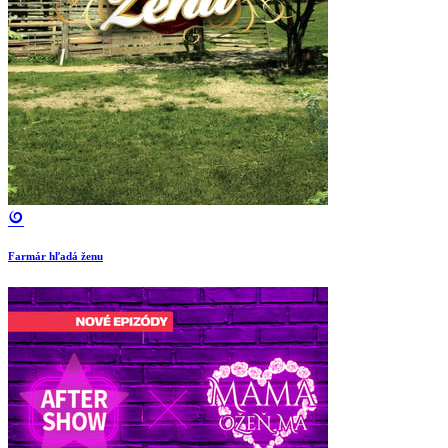
Farmár hľadá ženu