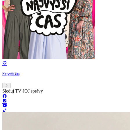
Najvyšší čas
Sleduj TV JOJ správy