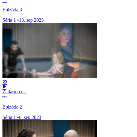
Epizóda 3
Séria 1
•
13. sep 2023
Zadarmo na
Epizóda 2
Séria 1
•
6. sep 2023