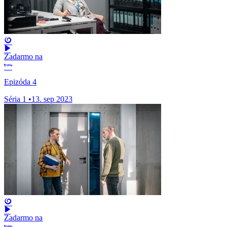
Zadarmo na
Epizóda 4
Séria 1
•
13. sep 2023
Zadarmo na