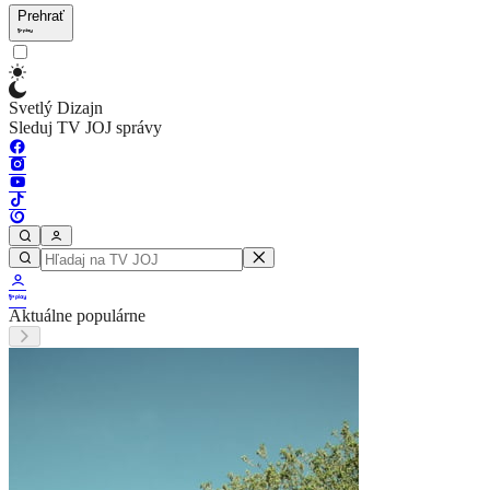
Prehrať
Svetlý Dizajn
Sleduj TV JOJ správy
Aktuálne populárne