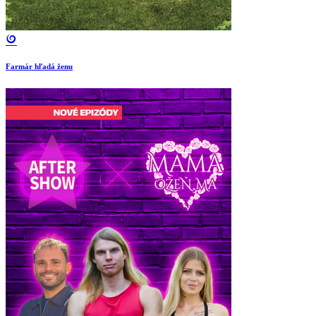
Farmár hľadá ženu