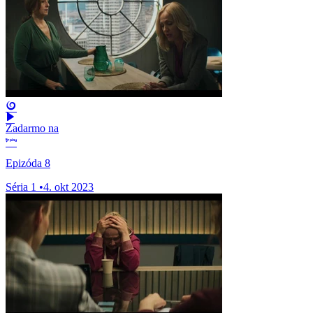
Zadarmo na
Epizóda 8
Séria 1
•
4. okt 2023