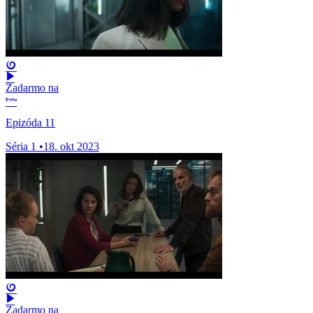
Zadarmo na
Epizóda 11
Séria 1
•
18. okt 2023
Zadarmo na