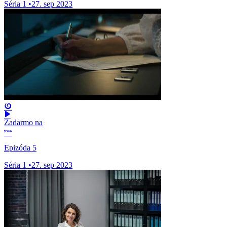
Séria 1
•
27. sep 2023
Zadarmo na
Epizóda 5
Séria 1
•
27. sep 2023