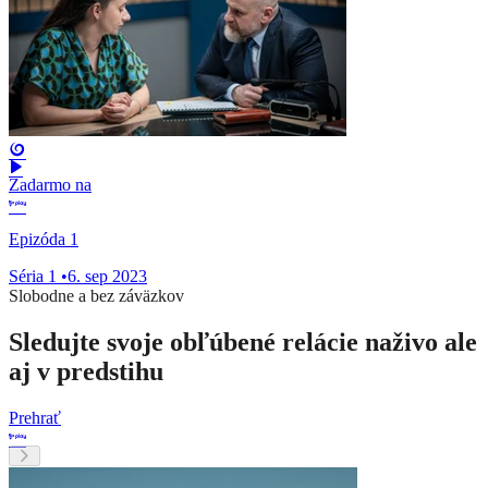
Zadarmo na
Epizóda 1
Séria 1
•
6. sep 2023
Slobodne a bez záväzkov
Sledujte svoje obľúbené relácie naživo ale
aj v predstihu
Prehrať