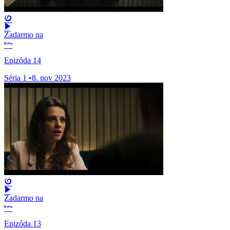
Zadarmo na
Epizóda 14
Séria 1
•
8. nov 2023
Zadarmo na
Epizóda 13