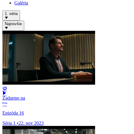
Galéria
1. séria
Najnovšie
Zadarmo na
Epizóda 16
Séria 1
•
22. nov 2023