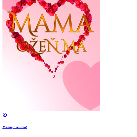
Mama, ožeň ma!