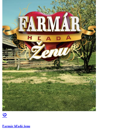
Farmár hľadá ženu