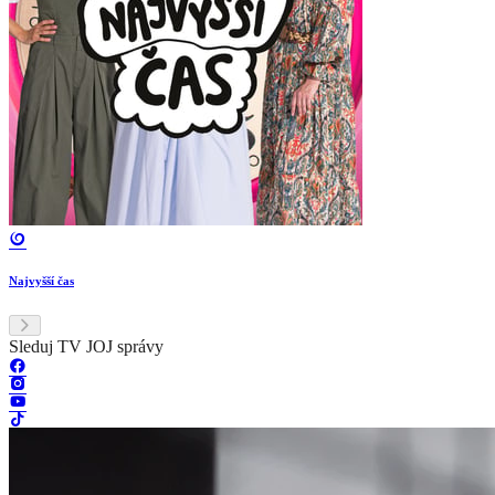
Najvyšší čas
Sleduj TV JOJ správy