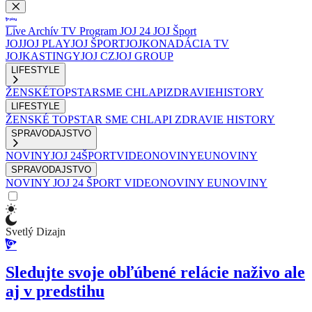
Live
Archív
TV Program
JOJ 24
JOJ Šport
JOJ
JOJ PLAY
JOJ ŠPORT
JOJKO
NADÁCIA TV
JOJ
KASTINGY
JOJ CZ
JOJ GROUP
LIFESTYLE
ŽENSKÉ
TOPSTAR
SME CHLAPI
ZDRAVIE
HISTORY
LIFESTYLE
ŽENSKÉ
TOPSTAR
SME CHLAPI
ZDRAVIE
HISTORY
SPRAVODAJSTVO
NOVINY
JOJ 24
ŠPORT
VIDEONOVINY
EUNOVINY
SPRAVODAJSTVO
NOVINY
JOJ 24
ŠPORT
VIDEONOVINY
EUNOVINY
Svetlý Dizajn
Sledujte svoje obľúbené relácie naživo ale
aj v predstihu