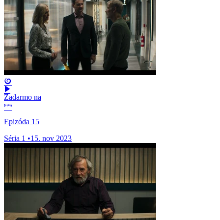
Zadarmo na
Epizóda 15
Séria 1
•
15. nov 2023