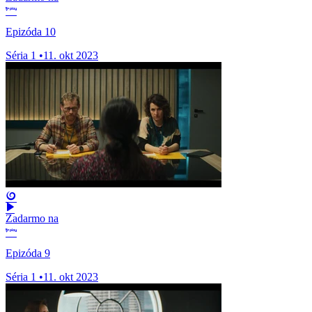
Epizóda 10
Séria 1
•
11. okt 2023
Zadarmo na
Epizóda 9
Séria 1
•
11. okt 2023