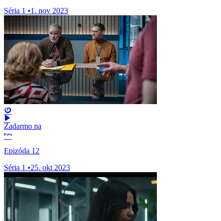
Séria 1
•
1. nov 2023
Zadarmo na
Epizóda 12
Séria 1
•
25. okt 2023