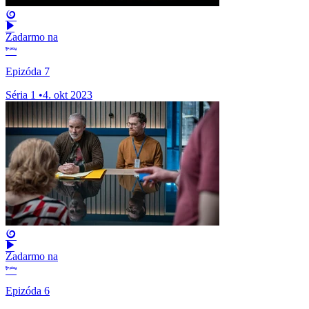
Zadarmo na
Epizóda 7
Séria 1
•
4. okt 2023
Zadarmo na
Epizóda 6