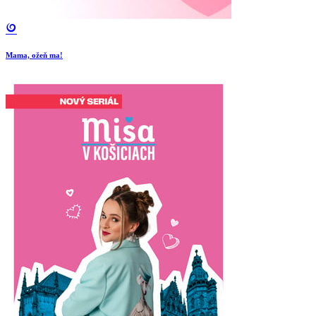
Mama, ožeň ma!