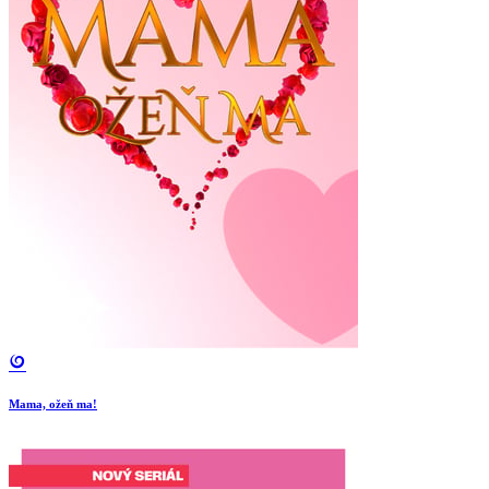
Mama, ožeň ma!