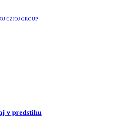
JOJ CZ
JOJ GROUP
aj v predstihu