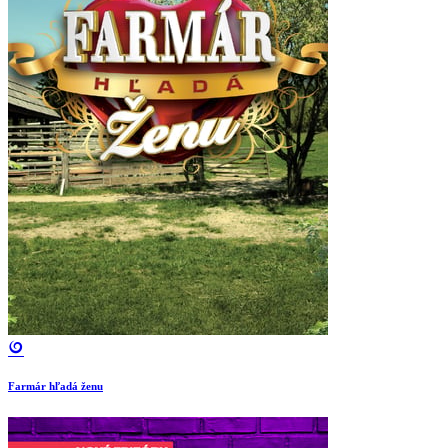
Farmár hľadá ženu