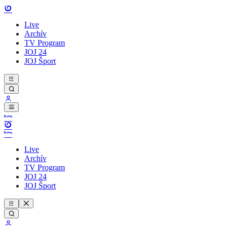
Live
Archív
TV Program
JOJ 24
JOJ Šport
Live
Archív
TV Program
JOJ 24
JOJ Šport