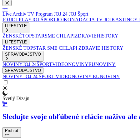
Live
Archív
TV Program
JOJ 24
JOJ Šport
JOJ
JOJ PLAY
JOJ ŠPORT
JOJKO
NADÁCIA TV JOJ
KASTINGY
LIFESTYLE
ŽENSKÉ
TOPSTAR
SME CHLAPI
ZDRAVIE
HISTORY
LIFESTYLE
ŽENSKÉ
TOPSTAR
SME CHLAPI
ZDRAVIE
HISTORY
SPRAVODAJSTVO
NOVINY
JOJ 24
ŠPORT
VIDEONOVINY
EUNOVINY
SPRAVODAJSTVO
NOVINY
JOJ 24
ŠPORT
VIDEONOVINY
EUNOVINY
Svetlý Dizajn
Sledujte svoje obľúbené relácie naživo ale 
Prehrať