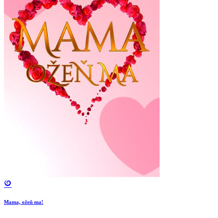
Mama, ožeň ma!