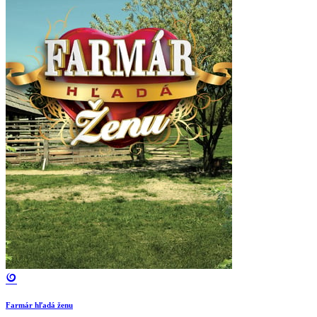
Farmár hľadá ženu