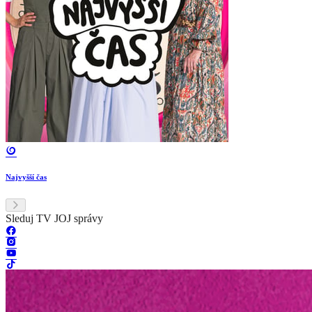
Najvyšší čas
Sleduj TV JOJ správy