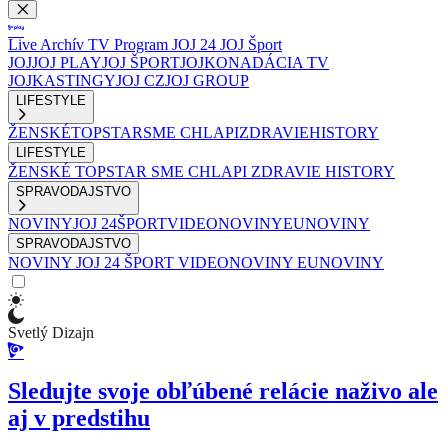
Live
Archív
TV Program
JOJ 24
JOJ Šport
JOJ
JOJ PLAY
JOJ ŠPORT
JOJKO
NADÁCIA TV
JOJ
KASTINGY
JOJ CZ
JOJ GROUP
LIFESTYLE
ŽENSKÉ
TOPSTAR
SME CHLAPI
ZDRAVIE
HISTORY
LIFESTYLE
ŽENSKÉ
TOPSTAR
SME CHLAPI
ZDRAVIE
HISTORY
SPRAVODAJSTVO
NOVINY
JOJ 24
ŠPORT
VIDEONOVINY
EUNOVINY
SPRAVODAJSTVO
NOVINY
JOJ 24
ŠPORT
VIDEONOVINY
EUNOVINY
Svetlý Dizajn
Sledujte svoje obľúbené relácie naživo ale
aj v predstihu