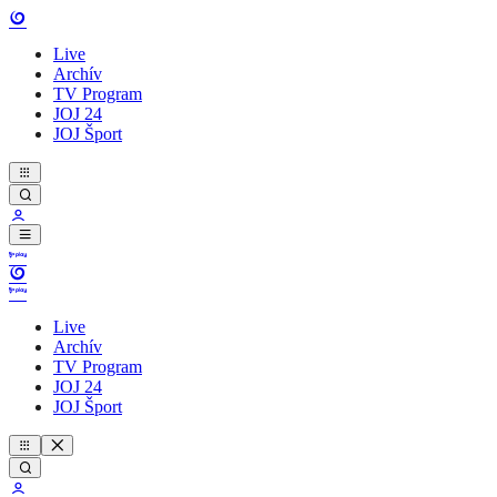
Live
Archív
TV Program
JOJ 24
JOJ Šport
Live
Archív
TV Program
JOJ 24
JOJ Šport