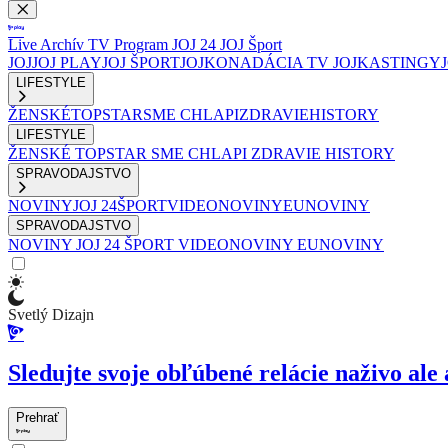
Live
Archív
TV Program
JOJ 24
JOJ Šport
JOJ
JOJ PLAY
JOJ ŠPORT
JOJKO
NADÁCIA TV JOJ
KASTINGY
LIFESTYLE
ŽENSKÉ
TOPSTAR
SME CHLAPI
ZDRAVIE
HISTORY
LIFESTYLE
ŽENSKÉ
TOPSTAR
SME CHLAPI
ZDRAVIE
HISTORY
SPRAVODAJSTVO
NOVINY
JOJ 24
ŠPORT
VIDEONOVINY
EUNOVINY
SPRAVODAJSTVO
NOVINY
JOJ 24
ŠPORT
VIDEONOVINY
EUNOVINY
Svetlý Dizajn
Sledujte svoje obľúbené relácie naživo ale 
Prehrať