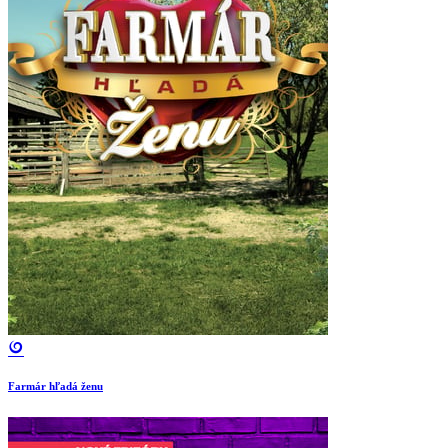
Farmár hľadá ženu