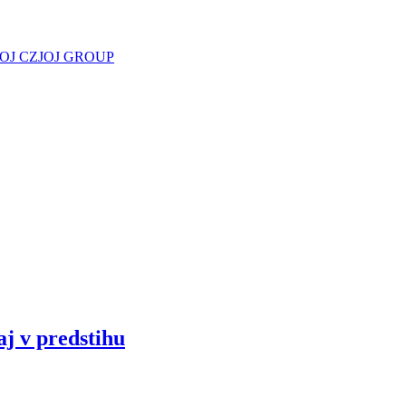
JOJ CZ
JOJ GROUP
aj v predstihu