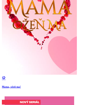
Mama, ožeň ma!