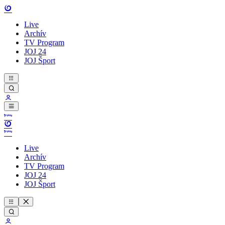
Live
Archív
TV Program
JOJ 24
JOJ Šport
Live
Archív
TV Program
JOJ 24
JOJ Šport