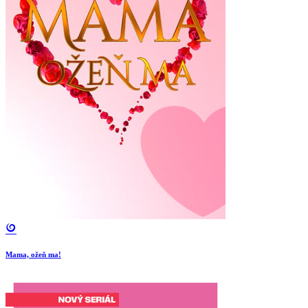
Mama, ožeň ma!