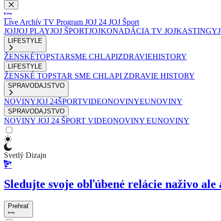
Live
Archív
TV Program
JOJ 24
JOJ Šport
JOJ
JOJ PLAY
JOJ ŠPORT
JOJKO
NADÁCIA TV JOJ
KASTINGY
LIFESTYLE
ŽENSKÉ
TOPSTAR
SME CHLAPI
ZDRAVIE
HISTORY
LIFESTYLE
ŽENSKÉ
TOPSTAR
SME CHLAPI
ZDRAVIE
HISTORY
SPRAVODAJSTVO
NOVINY
JOJ 24
ŠPORT
VIDEONOVINY
EUNOVINY
SPRAVODAJSTVO
NOVINY
JOJ 24
ŠPORT
VIDEONOVINY
EUNOVINY
Svetlý Dizajn
Sledujte svoje obľúbené relácie naživo ale 
Prehrať