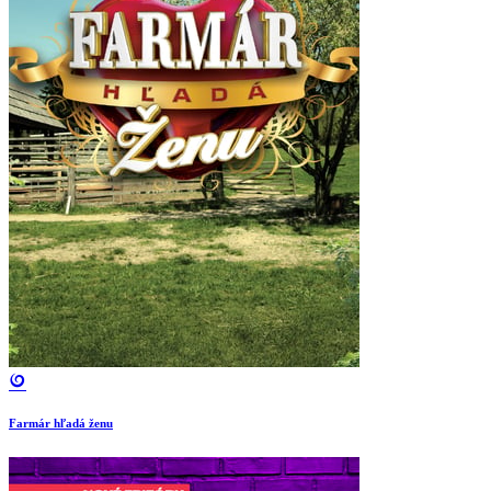
Farmár hľadá ženu