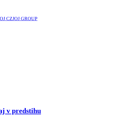
JOJ CZ
JOJ GROUP
aj v predstihu