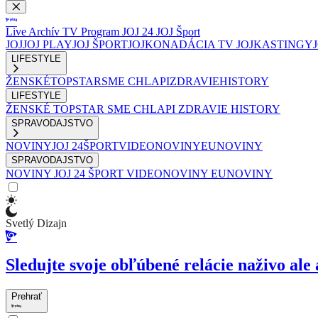
Live
Archív
TV Program
JOJ 24
JOJ Šport
JOJ
JOJ PLAY
JOJ ŠPORT
JOJKO
NADÁCIA TV JOJ
KASTINGY
LIFESTYLE
ŽENSKÉ
TOPSTAR
SME CHLAPI
ZDRAVIE
HISTORY
LIFESTYLE
ŽENSKÉ
TOPSTAR
SME CHLAPI
ZDRAVIE
HISTORY
SPRAVODAJSTVO
NOVINY
JOJ 24
ŠPORT
VIDEONOVINY
EUNOVINY
SPRAVODAJSTVO
NOVINY
JOJ 24
ŠPORT
VIDEONOVINY
EUNOVINY
Svetlý Dizajn
Sledujte svoje obľúbené relácie naživo ale 
Prehrať