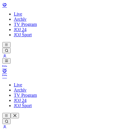
Live
Archív
TV Program
JOJ 24
JOJ Šport
Live
Archív
TV Program
JOJ 24
JOJ Šport