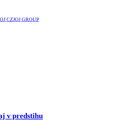
JOJ CZ
JOJ GROUP
aj v predstihu