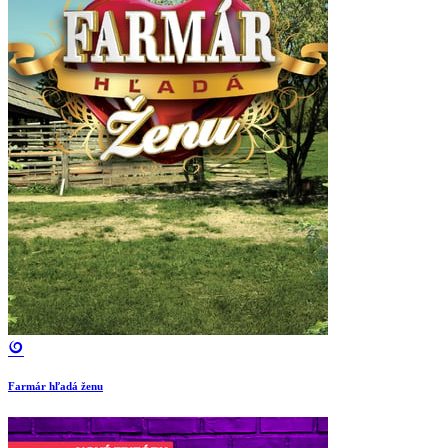
Farmár hľadá ženu