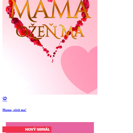
Mama, ožeň ma!