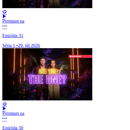
Premium na
Epizóda 31
Séria 1
•
29. júl 2026
Premium na
Epizóda 30