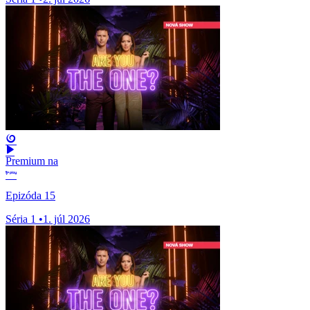
Premium na
Epizóda 15
Séria 1
•
1. júl 2026