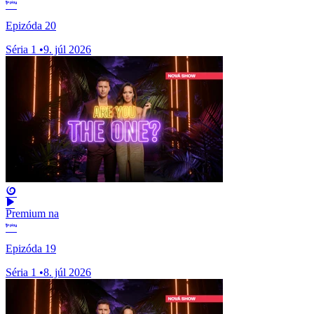
Epizóda 20
Séria 1
•
9. júl 2026
Premium na
Epizóda 19
Séria 1
•
8. júl 2026