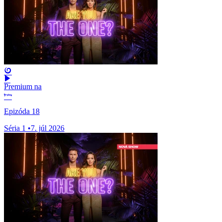
Premium na
Epizóda 18
Séria 1
•
7. júl 2026