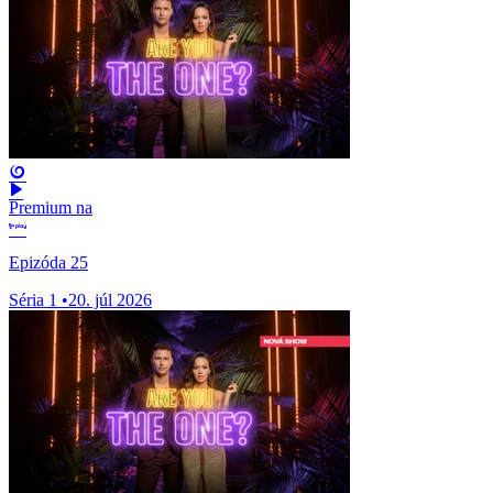
Premium na
Epizóda 25
Séria 1
•
20. júl 2026