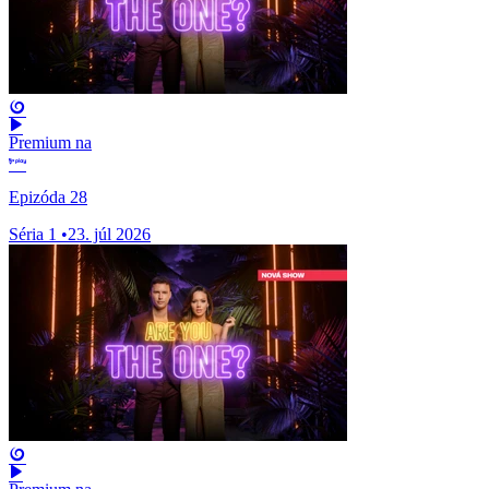
Premium na
Epizóda 28
Séria 1
•
23. júl 2026