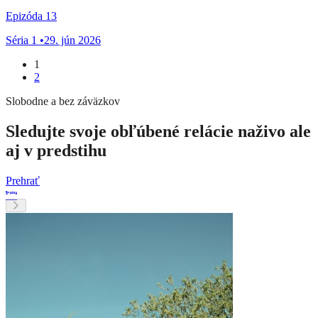
Epizóda 13
Séria 1
•
29. jún 2026
1
2
Slobodne a bez záväzkov
Sledujte svoje obľúbené relácie naživo ale
aj v predstihu
Prehrať