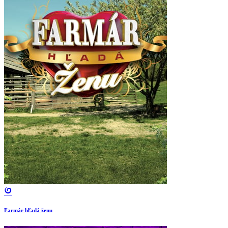
Farmár hľadá ženu