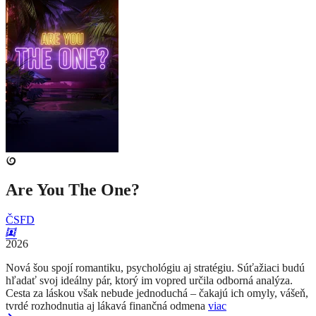
Are You The One?
ČSFD
2026
Nová šou spojí romantiku, psychológiu aj stratégiu. Súťažiaci budú
hľadať svoj ideálny pár, ktorý im vopred určila odborná analýza.
Cesta za láskou však nebude jednoduchá – čakajú ich omyly, vášeň,
tvrdé rozhodnutia aj lákavá finančná odmena
viac