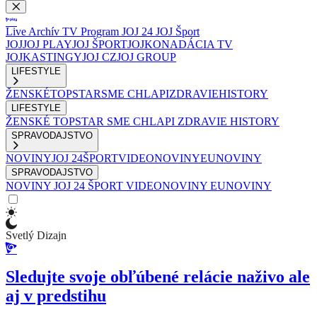
Live
Archív
TV Program
JOJ 24
JOJ Šport
JOJ
JOJ PLAY
JOJ ŠPORT
JOJKO
NADÁCIA TV
JOJ
KASTINGY
JOJ CZ
JOJ GROUP
LIFESTYLE
ŽENSKÉ
TOPSTAR
SME CHLAPI
ZDRAVIE
HISTORY
LIFESTYLE
ŽENSKÉ
TOPSTAR
SME CHLAPI
ZDRAVIE
HISTORY
SPRAVODAJSTVO
NOVINY
JOJ 24
ŠPORT
VIDEONOVINY
EUNOVINY
SPRAVODAJSTVO
NOVINY
JOJ 24
ŠPORT
VIDEONOVINY
EUNOVINY
Svetlý Dizajn
Sledujte svoje obľúbené relácie naživo ale
aj v predstihu