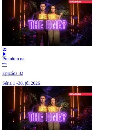
Premium na
Epizóda 32
Séria 1
•
30. júl 2026