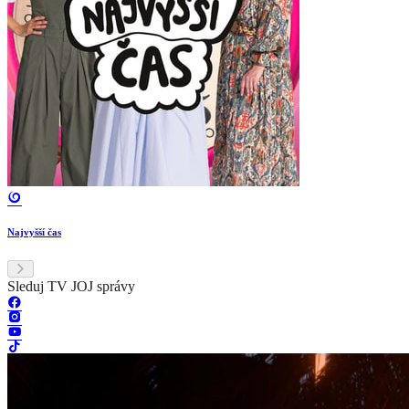
Najvyšší čas
Sleduj TV JOJ správy