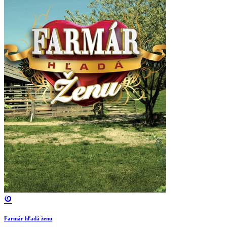
Farmár hľadá ženu