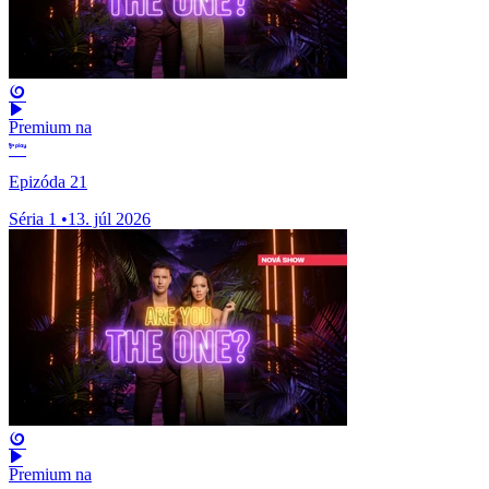
Premium na
Epizóda 21
Séria 1
•
13. júl 2026
Premium na