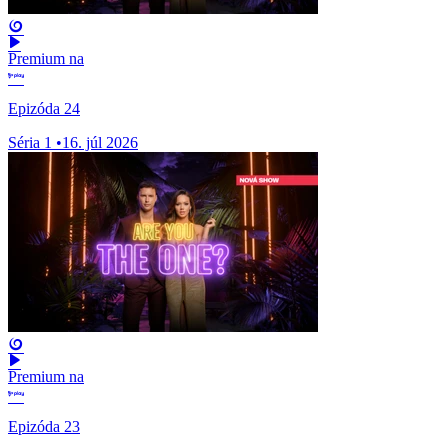
Premium na
Epizóda 24
Séria 1
•
16. júl 2026
Premium na
Epizóda 23