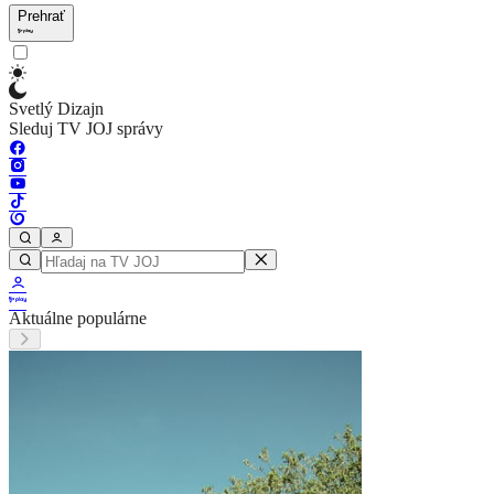
Prehrať
Svetlý Dizajn
Sleduj TV JOJ správy
Aktuálne populárne