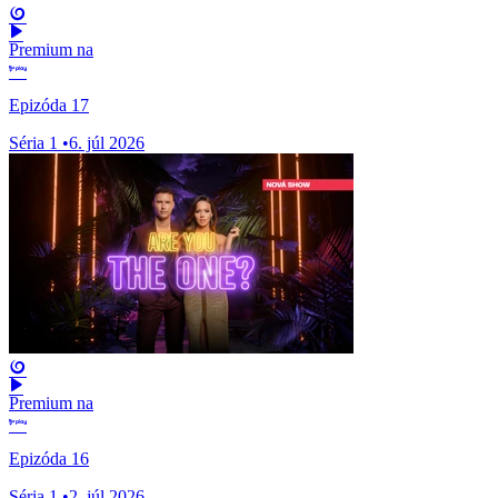
Premium na
Epizóda 17
Séria 1
•
6. júl 2026
Premium na
Epizóda 16
Séria 1
•
2. júl 2026