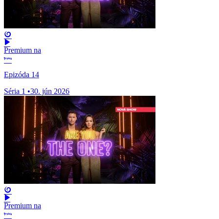
Premium na
Epizóda 14
Séria 1
•
30. jún 2026
Premium na