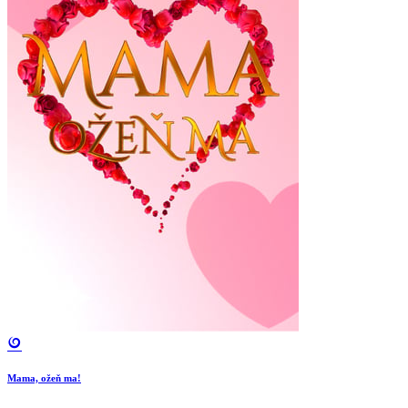
Mama, ožeň ma!